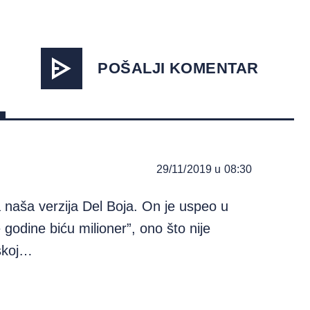
POŠALJI KOMENTAR
29/11/2019 u 08:30
a naša verzija Del Boja. On je uspeo u
 godine biću milioner”, ono što nije
eskoj…