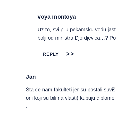
voya montoya
Uz to, svi piju pekamsku vodu jast
bolji od ministra Djordjevica…? P
REPLY
Jan
Šta će nam fakulteti jer su postali suviš
oni koji su bili na vlasti) kupuju diplo
.