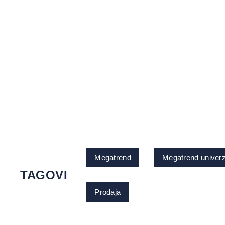
Megatrend
Megatrend univerz
TAGOVI
Prodaja