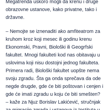
Megatrenda uskoro mogli da krenu i druge
obrazovne ustanove, kako privatne, tako i
državne.
– Nemojte se iznenaditi ako amfiteatrom za
kruhom kroz koji mesec ili godinu krenu
Ekonomski, Pravni, Biološki ili Geogrfski
fakultet. Mnogi fakulteti kod nas obitavaju u
uslovima koji nisu dostojni jednog fakulteta.
Primera radi, Biološki fakultet uopšte nema
svoju zgradu. Šta ga onda sprečava da ode
negde drugde, gde će biti poštovan i cenjen i
gde će imati zgradu u koju će biti smešten?
– kaže za Njuz Borislav Lakićević, stručnjak
za migracije zgrada i ustanova iz Instituta u