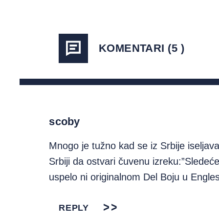
KOMENTARI (5 )
scoby
Mnogo je tužno kad se iz Srbije iseljav
Srbiji da ostvari čuvenu izreku:”Sledeće
uspelo ni originalnom Del Boju u Engl
REPLY