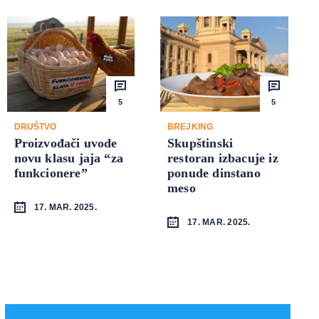
5
5
DRUŠTVO
BREJKING
Proizvođači uvode
Skupštinski
novu klasu jaja “za
restoran izbacuje iz
funkcionere”
ponude dinstano
meso
17. MAR. 2025.
17. MAR. 2025.