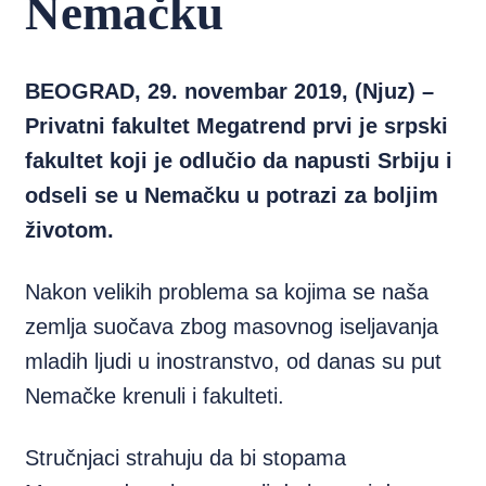
Nemačku
BEOGRAD, 29. novembar 2019, (Njuz) –
Privatni fakultet Megatrend prvi je srpski
fakultet koji je odlučio da napusti Srbiju i
odseli se u Nemačku u potrazi za boljim
životom.
Nakon velikih problema sa kojima se naša
zemlja suočava zbog masovnog iseljavanja
mladih ljudi u inostranstvo, od danas su put
Nemačke krenuli i fakulteti.
Stručnjaci strahuju da bi stopama