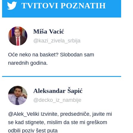
TVITOVI POZNATIH
Miša Vacić
@kazi_zivela_srbija
Oće neko na basket? Slobodan sam
narednih godina.
Aleksandar Šapić
@decko_iz_nambije
@Alek_Veliki Izvinite, predsedniče, javite mi
se kad stignete, mislim da ste mi greškom
odbili poziv šest puta