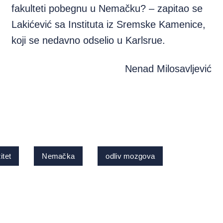
fakulteti pobegnu u Nemačku? – zapitao se
Lakićević sa Instituta iz Sremske Kamenice,
koji se nedavno odselio u Karlsrue.
Nenad Milosavljević
itet
Nemačka
odliv mozgova