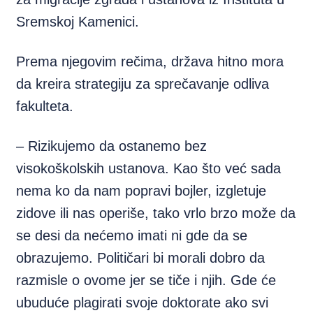
Sremskoj Kamenici.
Prema njegovim rečima, država hitno mora
da kreira strategiju za sprečavanje odliva
fakulteta.
– Rizikujemo da ostanemo bez
visokoškolskih ustanova. Kao što već sada
nema ko da nam popravi bojler, izgletuje
zidove ili nas operiše, tako vrlo brzo može da
se desi da nećemo imati ni gde da se
obrazujemo. Političari bi morali dobro da
razmisle o ovome jer se tiče i njih. Gde će
ubuduće plagirati svoje doktorate ako svi