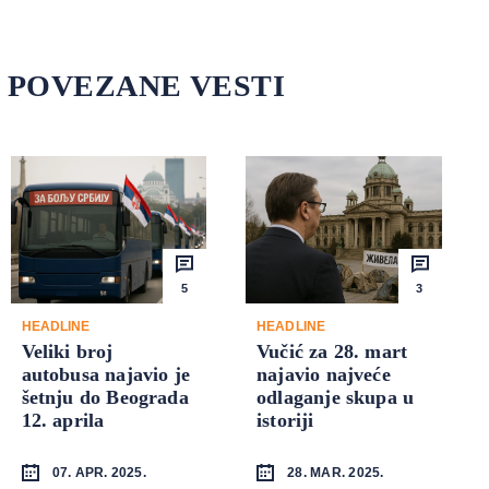
POVEZANE VESTI
5
3
HEADLINE
HEADLINE
Veliki broj
Vučić za 28. mart
autobusa najavio je
najavio najveće
šetnju do Beograda
odlaganje skupa u
12. aprila
istoriji
07. APR. 2025.
28. MAR. 2025.