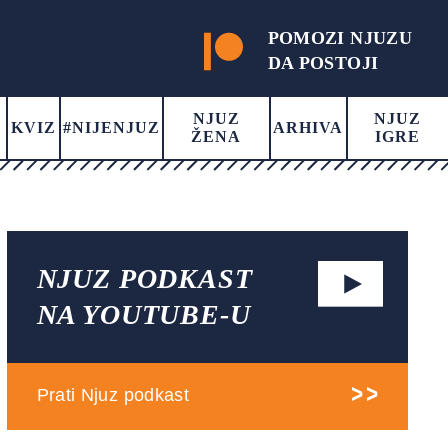
POMOZI NJUZU
DA POSTOJI
NJUZ
NJUZ
KVIZ
#NIJENJUZ
ARHIVA
ŽENA
IGRE
NJUZ PODKAST
NA YOUTUBE-U
Prati Njuz podkast