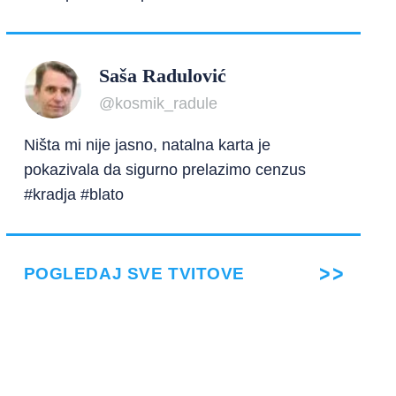
Saša Radulović
@kosmik_radule
Ništa mi nije jasno, natalna karta je
pokazivala da sigurno prelazimo cenzus
#kradja #blato
POGLEDAJ SVE TVITOVE