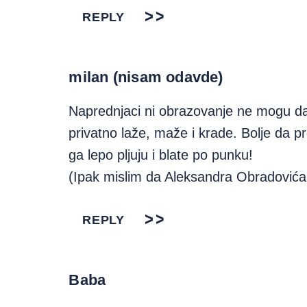
REPLY
milan (nisam odavde)
Naprednjaci ni obrazovanje ne mogu da 
privatno laže, maže i krade. Bolje da pr
ga lepo pljuju i blate po punku!
(Ipak mislim da Aleksandra Obradovića 
REPLY
Baba