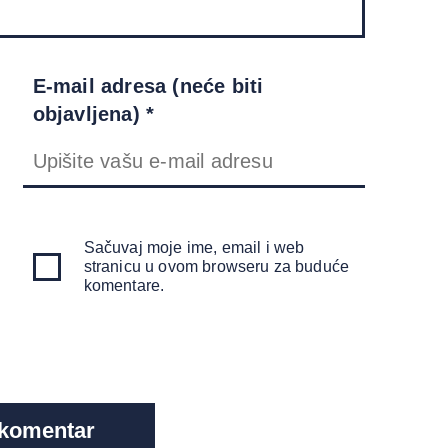
E-mail adresa (neće biti
objavljena) *
Sačuvaj moje ime, email i web
stranicu u ovom browseru za buduće
komentare.