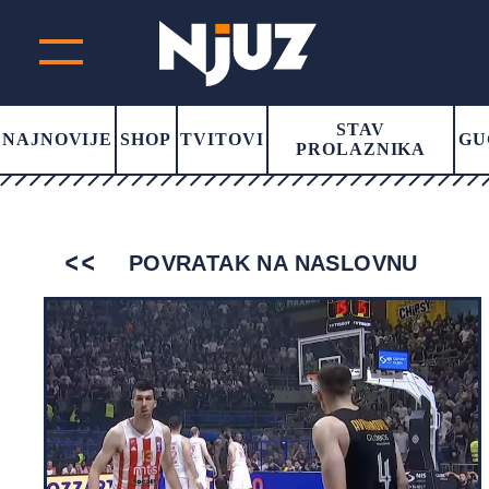
STAV
NAJNOVIJE
SHOP
TVITOVI
GU
PROLAZNIKA
POVRATAK NA NASLOVNU