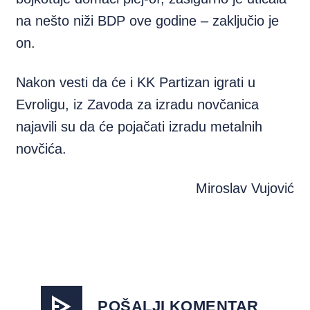
na nešto niži BDP ove godine – zaključio je
on.
Nakon vesti da će i KK Partizan igrati u
Evroligu, iz Zavoda za izradu novčanica
najavili su da će pojačati izradu metalnih
novčića.
Miroslav Vujović
POŠALJI KOMENTAR