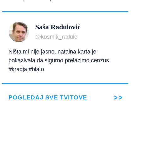
Saša Radulović
@kosmik_radule
Ništa mi nije jasno, natalna karta je
pokazivala da sigurno prelazimo cenzus
#kradja #blato
POGLEDAJ SVE TVITOVE