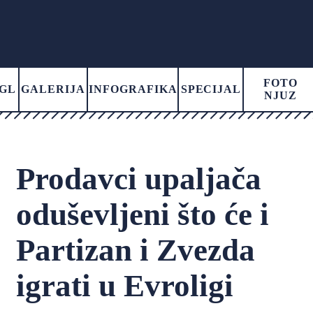
FOTO
GL
GALERIJA
INFOGRAFIKA
SPECIJAL
NJUZ
Prodavci upaljača
oduševljeni što će i
Partizan i Zvezda
igrati u Evroligi