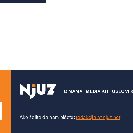
О NAMA
MEDIA KIT
USLOVI 
Ako želite da nam pišete:
redakcija at njuz.net