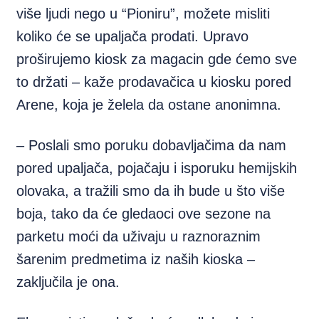
više ljudi nego u “Pioniru”, možete misliti
koliko će se upaljača prodati. Upravo
proširujemo kiosk za magacin gde ćemo sve
to držati – kaže prodavačica u kiosku pored
Arene, koja je želela da ostane anonimna.
– Poslali smo poruku dobavljačima da nam
pored upaljača, pojačaju i isporuku hemijskih
olovaka, a tražili smo da ih bude u što više
boja, tako da će gledaoci ove sezone na
parketu moći da uživaju u raznoraznim
šarenim predmetima iz naših kioska –
zaključila je ona.