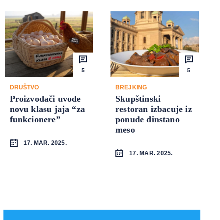
5
5
DRUŠTVO
BREJKING
Proizvođači uvode
Skupštinski
novu klasu jaja “za
restoran izbacuje iz
funkcionere”
ponude dinstano
meso
17. MAR. 2025.
17. MAR. 2025.