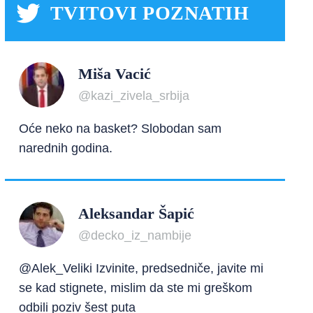
TVITOVI POZNATIH
Miša Vacić
@kazi_zivela_srbija
Oće neko na basket? Slobodan sam
narednih godina.
Aleksandar Šapić
@decko_iz_nambije
@Alek_Veliki Izvinite, predsedniče, javite mi
se kad stignete, mislim da ste mi greškom
odbili poziv šest puta