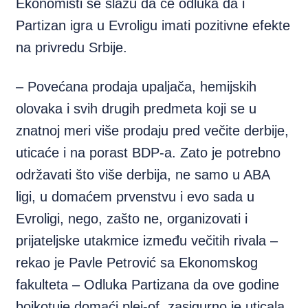
Ekonomisti se slažu da će odluka da i
Partizan igra u Evroligu imati pozitivne efekte
na privredu Srbije.
– Povećana prodaja upaljača, hemijskih
olovaka i svih drugih predmeta koji se u
znatnoj meri više prodaju pred večite derbije,
uticaće i na porast BDP-a. Zato je potrebno
održavati što više derbija, ne samo u ABA
ligi, u domaćem prvenstvu i evo sada u
Evroligi, nego, zašto ne, organizovati i
prijateljske utakmice između večitih rivala –
rekao je Pavle Petrović sa Ekonomskog
fakulteta – Odluka Partizana da ove godine
bojkotuje domaći plej-of, zasigurno je uticala