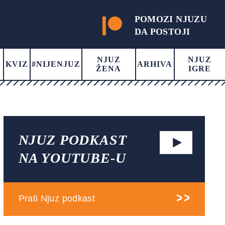
POMOZI NJUZU
DA POSTOJI
NJUZ
NJUZ
KVIZ
#NIJENJUZ
ARHIVA
ŽENA
IGRE
NJUZ PODKAST
NA YOUTUBE-U
Prati Njuz podkast