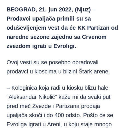
BEOGRAD, 21. jun 2022, (Njuz) –
Prodavci upaljača primili su sa
oduševljenjem vest da će KK Partizan od
naredne sezone zajedno sa Crvenom
zvezdom igrati u Evroligi.
Ovoj vesti su se posebno obradovali
prodavci u kioscima u blizini Štark arene.
– Koleginica koja radi u kiosku blizu hale
“Aleksandar Nikolić” kaže mi da svaki put
pred meč Zvezde i Partizana prodaja
upaljača skoči i do 400 odsto. Pošto će se
Evroliga igrati u Areni, u koju staje mnogo