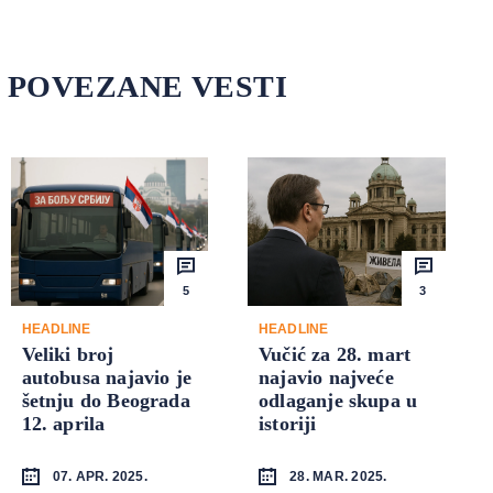
POVEZANE VESTI
5
3
HEADLINE
HEADLINE
Veliki broj
Vučić za 28. mart
autobusa najavio je
najavio najveće
šetnju do Beograda
odlaganje skupa u
12. aprila
istoriji
07. APR. 2025.
28. MAR. 2025.