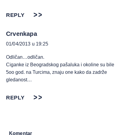
REPLY
Crvenkapa
01/04/2013 u 19:25
Odličan…odličan.
Ciganke iz Beogradskog pašaluka i okoline su bile
5oo god. na Turcima, znaju one kako da zadrže
gledanost…
REPLY
Komentar