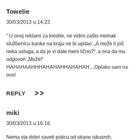
Towelie
30/03/2013 u 14:23
” U onoj reklami za kredite, ne vidim zašto momak
službenicu banke na kraju ne bi upitao: „A može li još
neka usluga, a da je vi date meni lično?“, a ona da mu
odgovori „Može!“
HAHAHAAHHHAHAHAHHAHAHAH…Oplako sam na
ovo!
REPLY
miki
30/03/2013 u 16:16
Nema sta dobri saveti poticu od strane iskusnih.