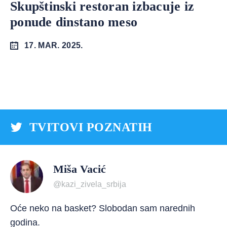
Skupštinski restoran izbacuje iz
ponude dinstano meso
17. MAR. 2025.
TVITOVI POZNATIH
Miša Vacić
@kazi_zivela_srbija
Oće neko na basket? Slobodan sam narednih
godina.