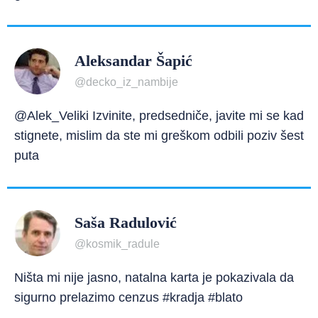
Aleksandar Šapić
@decko_iz_nambije
@Alek_Veliki Izvinite, predsedniče, javite mi se kad
stignete, mislim da ste mi greškom odbili poziv šest
puta
Saša Radulović
@kosmik_radule
Ništa mi nije jasno, natalna karta je pokazivala da
sigurno prelazimo cenzus #kradja #blato