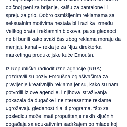
običnoj peni za brijanje, kaišu za pantalone ili
spreju za grlo. Dobro osmišljenim reklamama sa
seksualnim motivima nestala bi i razlika između
Velikog brata i reklamnih blokova, pa se gledaoci
ne bi bunili kako svaki čas zbog reklama moraju da
menjaju kanal – rekla je za Njuz direktorka
marketinga produkcijske kuće Emoušn.
Iz Republičke radiodifuzne agencije (RRA)
pozdravili su poziv Emoušna oglašivačima za
pravljenje kreativnijih reklama jer su, kako su nam
potvrdili iz ove agencije, i njihova istraživanja
pokazala da dugačke i neinteresantne reklame
ugrožavaju gledanost rijaliti programa, “što za
posledicu može imati propuštanje nekih ključnih
događaja sa edukativnim sadržajem po mlade koji