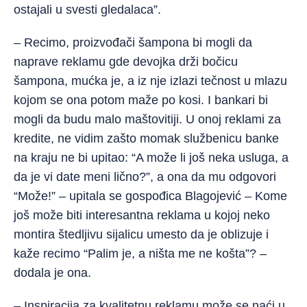
ostajali u svesti gledalaca”.
– Recimo, proizvođači šampona bi mogli da
naprave reklamu gde devojka drži bočicu
šampona, mućka je, a iz nje izlazi tečnost u mlazu
kojom se ona potom maže po kosi. I bankari bi
mogli da budu malo maštovitiji. U onoj reklami za
kredite, ne vidim zašto momak službenicu banke
na kraju ne bi upitao: “A može li još neka usluga, a
da je vi date meni lično?”, a ona da mu odgovori
“Može!” – upitala se gospođica Blagojević – Kome
još može biti interesantna reklama u kojoj neko
montira štedljivu sijalicu umesto da je oblizuje i
kaže recimo “Palim je, a ništa me ne košta”? –
dodala je ona.
– Inspiracija za kvalitetnu reklamu može se naći u