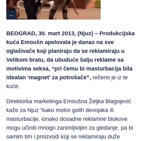
...
BEOGRAD, 30. mart 2013, (Njuz) – Produkcijska
kuća Emoušn apelovala je danas na sve
oglašivače koji planiraju da se reklamiraju u
Velikom bratu, da ubuduće šalju reklame sa
motivima seksa, “pri čemu bi masturbacija bila
idealan ‘magnet’ za potrošače”,
rečeno je iz te
kuće.
Direktorka marketinga Emoušna Željka Blagojević
kaže za Njuz “kako motivi golih devojaka ili
masturbacije, ionako dosadne reklamne blokove
mogu učiniti mnogo zanimljivijim za gledanje, pa bi
samim tim i proizvodi koji se reklamiraju duže