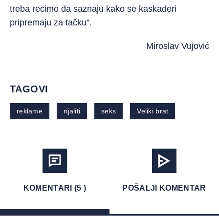
treba recimo da saznaju kako se kaskaderi
pripremaju za tačku”.
Miroslav Vujović
TAGOVI
reklame
rijaliti
seks
Veliki brat
KOMENTARI (5 )
POŠALJI KOMENTAR