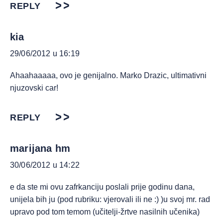
REPLY
kia
29/06/2012 u 16:19
Ahaahaaaaa, ovo je genijalno. Marko Drazic, ultimativni
njuzovski car!
REPLY
marijana hm
30/06/2012 u 14:22
e da ste mi ovu zafrkanciju poslali prije godinu dana,
unijela bih ju (pod rubriku: vjerovali ili ne :) )u svoj mr. rad
upravo pod tom temom (učitelji-žrtve nasilnih učenika)