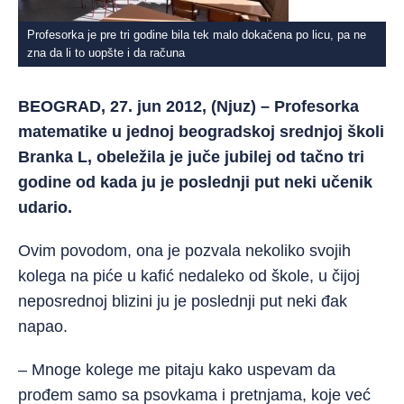
Profesorka je pre tri godine bila tek malo dokačena po licu, pa ne
zna da li to uopšte i da računa
BEOGRAD, 27. jun 2012, (Njuz) – Profesorka
matematike u jednoj beogradskoj srednjoj školi
Branka L, obeležila je juče jubilej od tačno tri
godine od kada ju je poslednji put neki učenik
udario.
Ovim povodom, ona je pozvala nekoliko svojih
kolega na piće u kafić nedaleko od škole, u čijoj
neposrednoj blizini ju je poslednji put neki đak
napao.
– Mnoge kolege me pitaju kako uspevam da
prođem samo sa psovkama i pretnjama, koje već