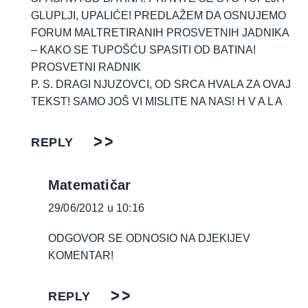
GLUPLJI, UPALIĆE! PREDLAŽEM DA OSNUJEMO
FORUM MALTRETIRANIH PROSVETNIH JADNIKA
– KAKO SE TUPOŠĆU SPASITI OD BATINA!
PROSVETNI RADNIK
P. S. DRAGI NJUZOVCI, OD SRCA HVALA ZA OVAJ
TEKST! SAMO JOŠ VI MISLITE NA NAS! H V A L A
REPLY
Matematičar
29/06/2012 u 10:16
ODGOVOR SE ODNOSIO NA DJEKIJEV
KOMENTAR!
REPLY