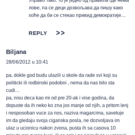
Управо тако: то је једно од правила где нема
лове, па се деци дозвољава да пишу како
хоће да би се стекао привид демократије…
REPLY
Biljana
28/06/2012 u 10:41
pa, dokle god budu ulazili u skole da rade svi koji su
politicki ili rodbinski podobni , nema da nas bilo sta
cudi…
pa, nisu deca kao mi od pre 20-ak i vise godina, da
dopuste da ih neko ko zna jos manje od njih, a pritom lenj
i nesposoban vuce za nos, naziva magarcima, savetuje
im da gledaju svoja ciganska posla, ne dozvoljava im
ulaz u ucionicu nakon zvona, pusta ih sa casova 10