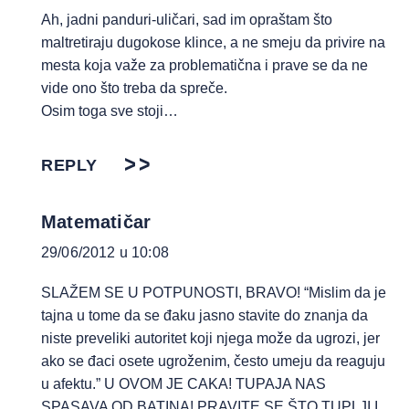
Ah, jadni panduri-uličari, sad im opraštam što
maltretiraju dugokose klince, a ne smeju da privire na
mesta koja važe za problematična i prave se da ne
vide ono što treba da spreče.
Osim toga sve stoji…
REPLY
Matematičar
29/06/2012 u 10:08
SLAŽEM SE U POTPUNOSTI, BRAVO! “Mislim da je
tajna u tome da se đaku jasno stavite do znanja da
niste preveliki autoritet koji njega može da ugrozi, jer
ako se đaci osete ugroženim, često umeju da reaguju
u afektu.” U OVOM JE CAKA! TUPAJA NAS
SPASAVA OD BATINA! PRAVITE SE ŠTO TUPLJI I