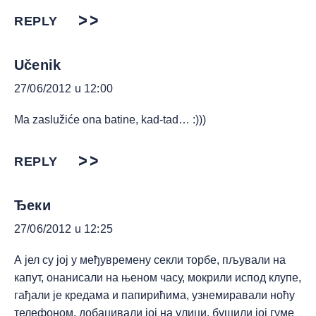
REPLY
Učenik
27/06/2012 u 12:00
Ma zaslužiće ona batine, kad-tad… :)))
REPLY
Ђеки
27/06/2012 u 12:25
А јел су јој у међувремену секли торбе, пљували на
капут, онанисали на њеном часу, мокрили испод клупе,
гађали је кредама и папирићима, узнемиравали ноћу
телефоном, добацивали јој на улици, бушили јој гуме