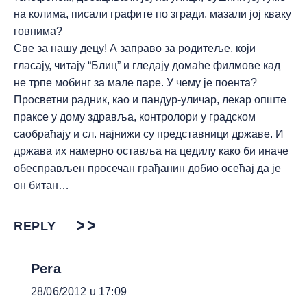
на колима, писали графите по згради, мазали јој кваку
говнима?
Све за нашу децу! А заправо за родитеље, који
гласају, читају “Блиц” и гледају домаће филмове кад
не трпе мобинг за мале паре. У чему је поента?
Просветни радник, као и пандур-уличар, лекар опште
праксе у дому здравља, контролори у градском
саобраћају и сл. најнижи су представници државе. И
држава их намерно оставља на цедилу како би иначе
обесправљен просечан грађанин добио осећај да је
он битан…
REPLY
Pera
28/06/2012 u 17:09