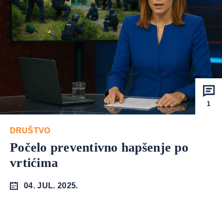
1
DRUŠTVO
Počelo preventivno hapšenje po
vrtićima
04. JUL. 2025.