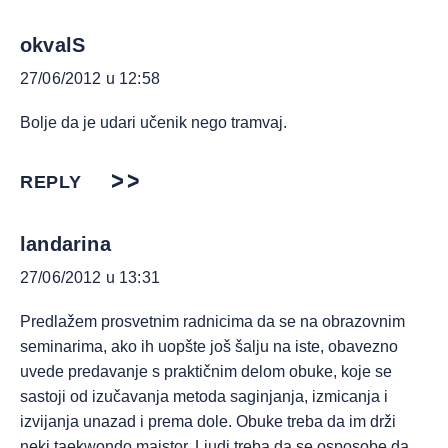
okvalS
27/06/2012 u 12:58
Bolje da je udari učenik nego tramvaj.
REPLY
landarina
27/06/2012 u 13:31
Predlažem prosvetnim radnicima da se na obrazovnim
seminarima, ako ih uopšte još šalju na iste, obavezno
uvede predavanje s praktičnim delom obuke, koje se
sastoji od izučavanja metoda saginjanja, izmicanja i
izvijanja unazad i prema dole. Obuke treba da im drži
neki taekwondo majstor. Ljudi treba da se osposobe da