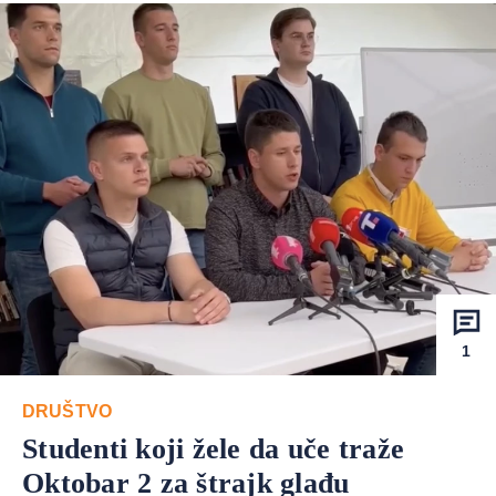
1
DRUŠTVO
Studenti koji žele da uče traže
Oktobar 2 za štrajk glađu