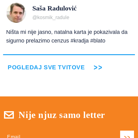
Saša Radulović
@kosmik_radule
Ništa mi nije jasno, natalna karta je pokazivala da
sigurno prelazimo cenzus #kradja #blato
POGLEDAJ SVE TVITOVE
Nije njuz samo letter