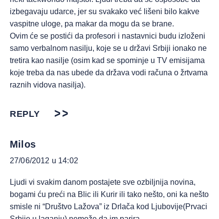
izbegavaju udarce, jer su svakako već lišeni bilo kakve
vaspitne uloge, pa makar da mogu da se brane.
Ovim će se postići da profesori i nastavnici budu izloženi
samo verbalnom nasilju, koje se u državi Srbiji ionako ne
tretira kao nasilje (osim kad se spominje u TV emisijama
koje treba da nas ubede da država vodi računa o žrtvama
raznih vidova nasilja).
REPLY
Milos
27/06/2012 u 14:02
Ljudi vi svakim danom postajete sve ozbiljnija novina,
bogami ću preći na Blic ili Kurir ili tako nešto, oni ka nešto
smisle ni “Društvo Lažova” iz Drlača kod Ljubovije(Prvaci
Srbije u laganju) nemože da im parira.