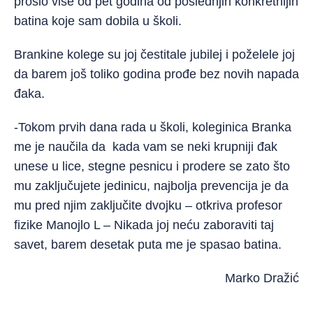
prošlo više od pet godina od poslednjih konkretnijih
batina koje sam dobila u školi.
Brankine kolege su joj čestitale jubilej i poželele joj
da barem još toliko godina prođe bez novih napada
đaka.
-Tokom prvih dana rada u školi, koleginica Branka
me je naučila da kada vam se neki krupniji đak
unese u lice, stegne pesnicu i prodere se zato što
mu zaključujete jedinicu, najbolja prevencija je da
mu pred njim zaključite dvojku – otkriva profesor
fizike Manojlo L – Nikada joj neću zaboraviti taj
savet, barem desetak puta me je spasao batina.
Marko Dražić