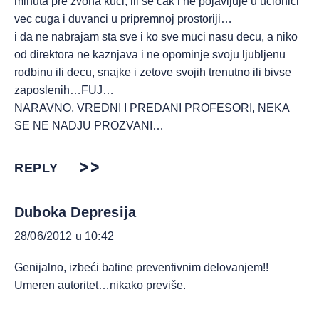
minuta pre zvona kuci, ili se cak i ne pojavljuje u ucionici
vec cuga i duvanci u pripremnoj prostoriji…
i da ne nabrajam sta sve i ko sve muci nasu decu, a niko
od direktora ne kaznjava i ne opominje svoju ljubljenu
rodbinu ili decu, snajke i zetove svojih trenutno ili bivse
zaposlenih…FUJ…
NARAVNO, VREDNI I PREDANI PROFESORI, NEKA
SE NE NADJU PROZVANI…
REPLY
Duboka Depresija
28/06/2012 u 10:42
Genijalno, izbeći batine preventivnim delovanjem!!
Umeren autoritet…nikako previše.