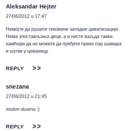
Aleksandar Hejter
27/06/2012 u 17:47
Немојте да рушите тековине западне цивилизације.
Нема злостављања деце, а и нисте ваљда такви
намћори да не можете да пређете преко пар шамара
и шутки у цеваницу.
REPLY
snezana
27/06/2012 u 21:45
mislim stvarno :)
REPLY