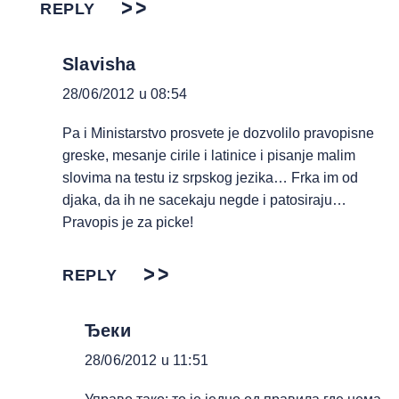
REPLY
Slavisha
28/06/2012 u 08:54
Pa i Ministarstvo prosvete je dozvolilo pravopisne
greske, mesanje cirile i latinice i pisanje malim
slovima na testu iz srpskog jezika… Frka im od
djaka, da ih ne sacekaju negde i patosiraju…
Pravopis je za picke!
REPLY
Ђеки
28/06/2012 u 11:51