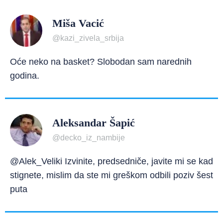
Miša Vacić
@kazi_zivela_srbija
Oće neko na basket? Slobodan sam narednih
godina.
Aleksandar Šapić
@decko_iz_nambije
@Alek_Veliki Izvinite, predsedniče, javite mi se kad
stignete, mislim da ste mi greškom odbili poziv šest
puta