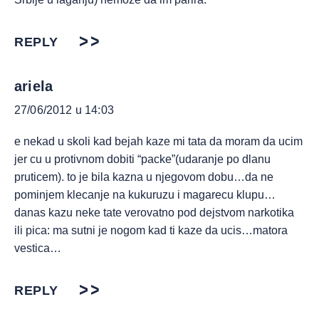
REPLY
ariela
27/06/2012 u 14:03
e nekad u skoli kad bejah kaze mi tata da moram da ucim
jer cu u protivnom dobiti “packe”(udaranje po dlanu
pruticem). to je bila kazna u njegovom dobu…da ne
pominjem klecanje na kukuruzu i magarecu klupu…
danas kazu neke tate verovatno pod dejstvom narkotika
ili pica: ma sutni je nogom kad ti kaze da ucis…matora
vestica…
REPLY