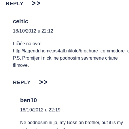
REPLY
celtic
18/10/2012 u 22:12
Ličiće na ovo:
http://lagendr.home.xs4all.nl/foto/brochure_commodore
P.S. Promijeni nick, ne podnosim savremene crtane
filmove.
REPLY
ben10
18/10/2012 u 22:19
Ne podnosim ni ja, my Bosnian brother, but it is my