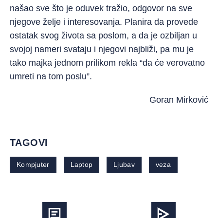
našao sve što je oduvek tražio, odgovor na sve
njegove želje i interesovanja. Planira da provede
ostatak svog života sa poslom, a da je ozbiljan u
svojoj nameri svataju i njegovi najbliži, pa mu je
tako majka jednom prilikom rekla “da će verovatno
umreti na tom poslu”.
Goran Mirković
TAGOVI
Kompjuter
Laptop
Ljubav
veza