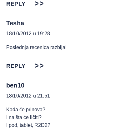
REPLY
Tesha
18/10/2012 u 19:28
Poslednja recenica razbija!
REPLY
ben10
18/10/2012 u 21:51
Kada će prinova?
I na šta će ličiti?
I pod, tablet, R2D2?