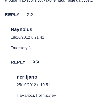
Programirao svoj zivot kako je hteo…bole ga uvce…
REPLY
Raynolds
18/10/2012 u 21:41
True story :)
REPLY
neriljano
25/10/2012 u 10:51
Нажалост. Потписујем.