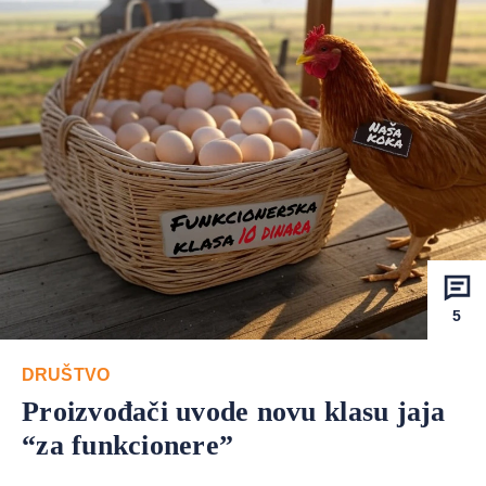
5
DRUŠTVO
Proizvođači uvode novu klasu jaja
“za funkcionere”