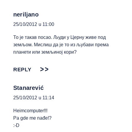
neriljano
25/10/2012 u 11:00
То је такав посао. Људи у Церну живе под
земљом. Мислиш да је то из љубави према
планети или земљиној кори?
REPLY
Stanarević
25/10/2012 u 11:14
Heimcomputer!!!
Pa gde me nađe!?
:-D