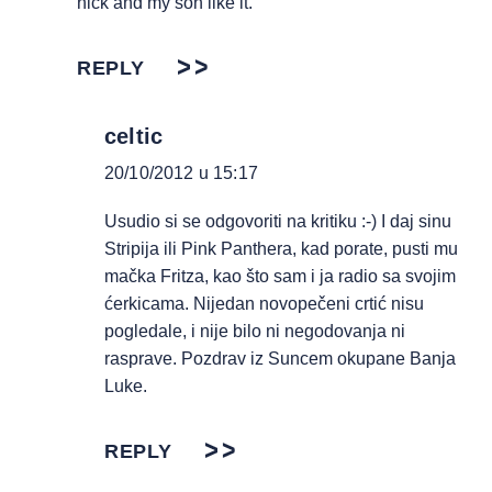
nick and my son like it.
REPLY
celtic
20/10/2012 u 15:17
Usudio si se odgovoriti na kritiku :-) I daj sinu
Stripija ili Pink Panthera, kad porate, pusti mu
mačka Fritza, kao što sam i ja radio sa svojim
ćerkicama. Nijedan novopečeni crtić nisu
pogledale, i nije bilo ni negodovanja ni
rasprave. Pozdrav iz Suncem okupane Banja
Luke.
REPLY