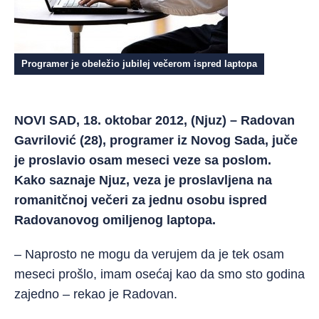
Programer je obeležio jubilej večerom ispred laptopa
NOVI SAD, 18. oktobar 2012, (Njuz) – Radovan
Gavrilović (28), programer iz Novog Sada, juče
je proslavio osam meseci veze sa poslom.
Kako saznaje Njuz, veza je proslavljena na
romanitčnoj večeri za jednu osobu ispred
Radovanovog omiljenog laptopa.
– Naprosto ne mogu da verujem da je tek osam
meseci prošlo, imam osećaj kao da smo sto godina
zajedno – rekao je Radovan.