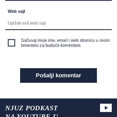
Web sajt
Sačuvaj moje ime, email i web stranicu u ovom
browseru za buduće komentare.
NJUZ PODKAST
NA YOUTUBE-U