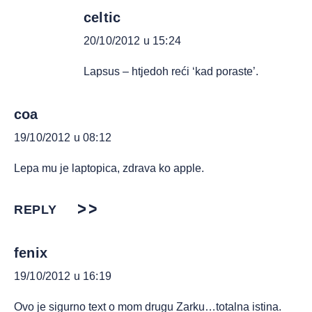
celtic
20/10/2012 u 15:24
Lapsus – htjedoh reći ‘kad poraste’.
coa
19/10/2012 u 08:12
Lepa mu je laptopica, zdrava ko apple.
REPLY
fenix
19/10/2012 u 16:19
Ovo je sigurno text o mom drugu Zarku…totalna istina.