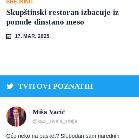
BREJKING
Skupštinski restoran izbacuje iz
ponude dinstano meso
17. MAR. 2025.
TVITOVI POZNATIH
Miša Vacić
@kazi_zivela_srbija
Oće neko na basket? Slobodan sam narednih