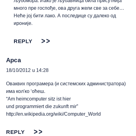
љубомора. Иако је љубавница била присутнија
много пре госпође, ова друга жели све за себе…
Неће јој бити лако. А последице су далеко од
ироније.
REPLY
Apca
18/10/2012 u 14:28
Оваквих програмера (и системских администратора)
има кол'ко ‘оћеш.
“Am heimcomputer sitz ist hier
und programmiert die zukunft mir”
http://en.wikipedia.org/wiki/Computer_World
REPLY