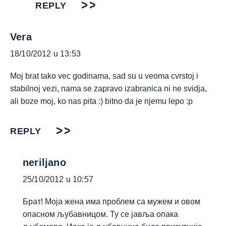
REPLY
Vera
18/10/2012 u 13:53
Moj brat tako vec godinama, sad su u veoma cvrstoj i
stabilnoj vezi, nama se zapravo izabranica ni ne svidja,
ali boze moj, ko nas pita :) bitno da je njemu lepo :p
REPLY
neriljano
25/10/2012 u 10:57
Брат! Моја жена има проблем са мужем и овом
опасном љубавницом. Ту се јавља опака