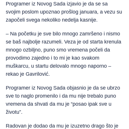
Programer iz Novog Sada izjavio je da se sa
svojim poslom upoznao prošlog januara, a vezu su
započeli svega nekoliko nedelja kasnije.
– Na početku je sve bilo mnogo zamršeno i nismo
se baš najbolje razumeli. Veza je od starta krenula
mnogo ozbiljno, puno smo vremena počeli da
provodimo zajedno i to mi je kao svakom
muškarcu, u startu delovalo mnogo naporno –
rekao je Gavrilović.
Programer iz Novog Sada objasnio je da se ubrzo
sve to naglo promenilo i da mu nije trebalo puno
vremena da shvati da mu je “posao ipak sve u
životu”.
Radovan je dodao da mu je izuzetno drago što je