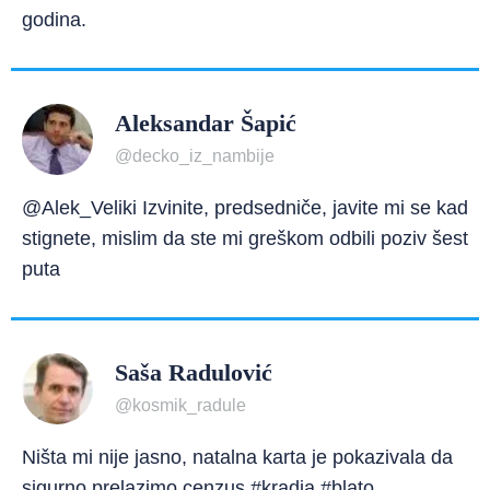
godina.
Aleksandar Šapić
@decko_iz_nambije
@Alek_Veliki Izvinite, predsedniče, javite mi se kad
stignete, mislim da ste mi greškom odbili poziv šest
puta
Saša Radulović
@kosmik_radule
Ništa mi nije jasno, natalna karta je pokazivala da
sigurno prelazimo cenzus #kradja #blato