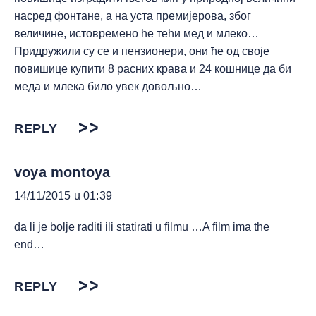
насред фонтане, а на уста премијерова, због
величине, истовремено ће тећи мед и млеко…
Придружили су се и пензионери, они ће од своје
повишице купити 8 расних крава и 24 кошнице да би
меда и млека било увек довољно…
REPLY
voya montoya
14/11/2015 u 01:39
da li je bolje raditi ili statirati u filmu …A film ima the
end…
REPLY