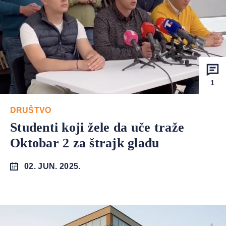
1
DRUŠTVO
Studenti koji žele da uče traže
Oktobar 2 za štrajk glađu
02. JUN. 2025.