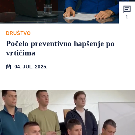
1
DRUŠTVO
Počelo preventivno hapšenje po
vrtićima
04. JUL. 2025.