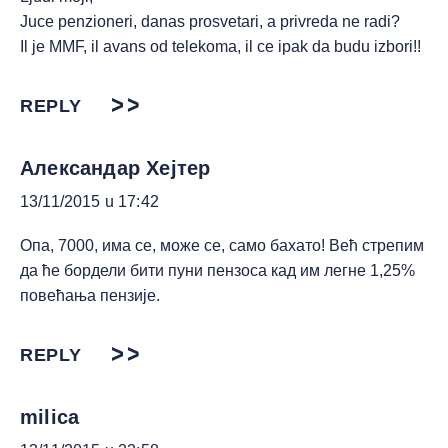
Juce penzioneri, danas prosvetari, a privreda ne radi?
Il je MMF, il avans od telekoma, il ce ipak da budu izbori!!
REPLY
Александар Хејтер
13/11/2015 u 17:42
Опа, 7000, има се, може се, само бахато! Већ стрепим
да ће бордели бити пуни пензоса кад им легне 1,25%
повећања пензије.
REPLY
milica