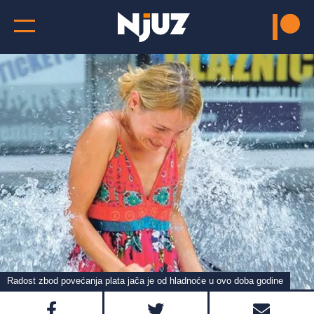
Radost zbod povećanja plata jača je od hladnoće u ovo doba godine