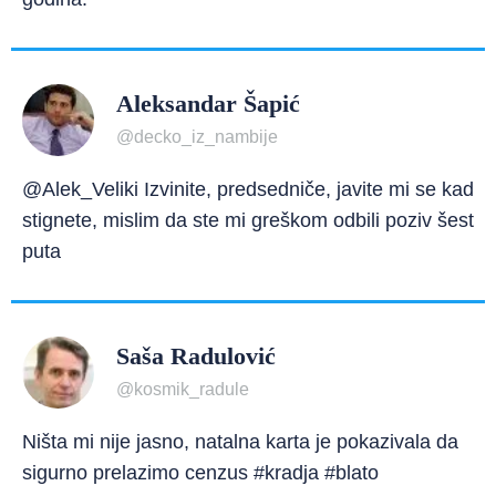
Aleksandar Šapić
@decko_iz_nambije
@Alek_Veliki Izvinite, predsedniče, javite mi se kad
stignete, mislim da ste mi greškom odbili poziv šest
puta
Saša Radulović
@kosmik_radule
Ništa mi nije jasno, natalna karta je pokazivala da
sigurno prelazimo cenzus #kradja #blato