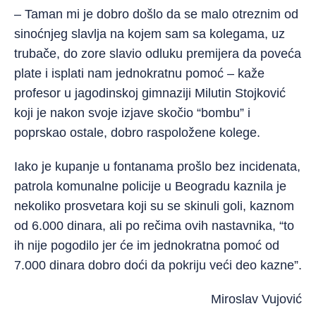
– Taman mi je dobro došlo da se malo otreznim od
sinoćnjeg slavlja na kojem sam sa kolegama, uz
trubače, do zore slavio odluku premijera da poveća
plate i isplati nam jednokratnu pomoć – kaže
profesor u jagodinskoj gimnaziji Milutin Stojković
koji je nakon svoje izjave skočio “bombu” i
poprskao ostale, dobro raspoložene kolege.
Iako je kupanje u fontanama prošlo bez incidenata,
patrola komunalne policije u Beogradu kaznila je
nekoliko prosvetara koji su se skinuli goli, kaznom
od 6.000 dinara, ali po rečima ovih nastavnika, “to
ih nije pogodilo jer će im jednokratna pomoć od
7.000 dinara dobro doći da pokriju veći deo kazne”.
Miroslav Vujović