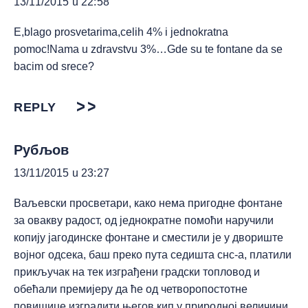
13/11/2015 u 22:58
E,blago prosvetarima,celih 4% i jednokratna
pomoc!Nama u zdravstvu 3%…Gde su te fontane da se
bacim od srece?
REPLY
Рубљов
13/11/2015 u 23:27
Ваљевски просветари, како нема пригодне фонтане
за овакву радост, од једнократне помоћи наручили
копију јагодинске фонтане и сместили је у двориште
војног одсека, баш преко пута седишта снс-а, платили
прикључак на тек изграђени градски топловод и
обећали премијеру да ће од четворопостотне
повишице изградити његов кип у природној величини