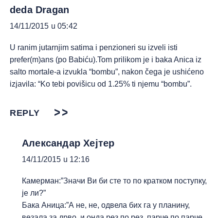
deda Dragan
14/11/2015 u 05:42
U ranim jutarnjim satima i penzioneri su izveli isti
prefer(m)ans (po Babiću).Tom prilikom je i baka Anica iz
salto mortale-a izvukla “bombu”, nakon čega je ushićeno
izjavila: “Ko tebi povišicu od 1.25% ti njemu “bombu”.
REPLY
Александар Хејтер
14/11/2015 u 12:16
Камерман:”Значи Ви би сте то по кратком поступку,
је ли?”
Бака Аница:”А не, не, одвела бих га у планину,
везала за дрво, и онда рез по рез, парче по парче