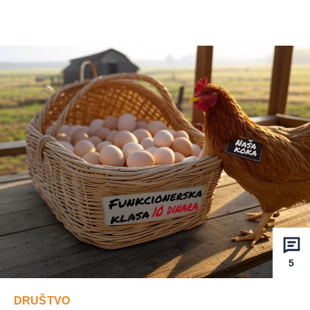
5
DRUŠTVO