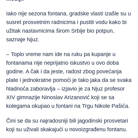
Iako nije sezona fontana, gradske vlasti izašle su u
susret prosvetnim radnicima i pustili vodu kako bi
užitak nastavnicima širom Srbije bio potpun,
saznaje Njuz.
– Toplo vreme nam ide na ruku pa kupanje u
fontanama nije neprijatno iskustvo u ovo doba
godine. A čak i da jeste, radost zbog povećanja
plate i jednokratne pomoći je tako jaka da se svaka
hladnoća zaboravlja – izjavio je za Njuz profesor
XIV gimnazije Ninoslav Arizanović koji se sa
kolegama okupao u fontani na Trgu Nikole Pašića.
Čini se da su najradosniji bili jagodinski prosvetari
koji su uživali skakajući u novoizgrađenu fontanu.