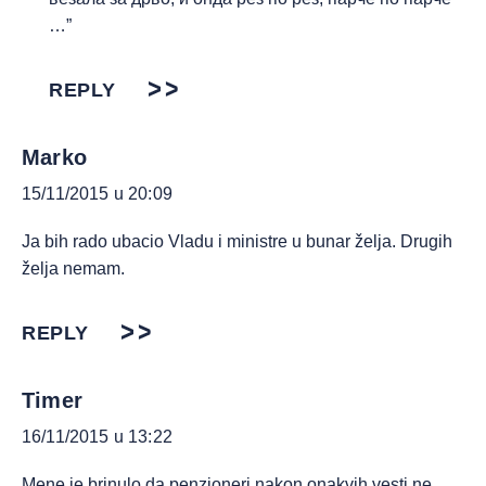
…”
REPLY
Marko
15/11/2015 u 20:09
Ja bih rado ubacio Vladu i ministre u bunar želja. Drugih
želja nemam.
REPLY
Timer
16/11/2015 u 13:22
Mene je brinulo da penzioneri nakon onakvih vesti ne