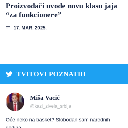
Proizvođači uvode novu klasu jaja
“za funkcionere”
17. MAR. 2025.
TVITOVI POZNATIH
Miša Vacić
@kazi_zivela_srbija
Oće neko na basket? Slobodan sam narednih
godina.