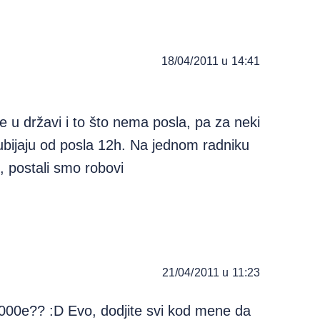
18/04/2011 u 14:41
e u državi i to što nema posla, pa za neki
 ubijaju od posla 12h. Na jednom radniku
 postali smo robovi
21/04/2011 u 11:23
000e?? :D Evo, dodjite svi kod mene da