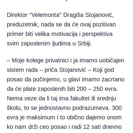
Direktor “Velemonta” Dragiša Stojanović,
preduzetnik, nada se da će ovaj pozitivan
primer biti velika motivacija i perspektiva
svim zaposlenim ljudima u Srbiji.
– Moje kolege privatnici i ja imamo uobičajen
sistem rada – priča Stojanović – Koji god
posao da počinjemo, u glavi imamo zacrtano
da će plate zaposlenih biti 200 – 250 evra.
Nema veze da li taj ima fakultet ili srednju
školu, to se jednostavno podrazumeva. 300
evra je maksimum i to obično dajemo onom
ko nam drži ceo posao i radi 12 sati dnevno