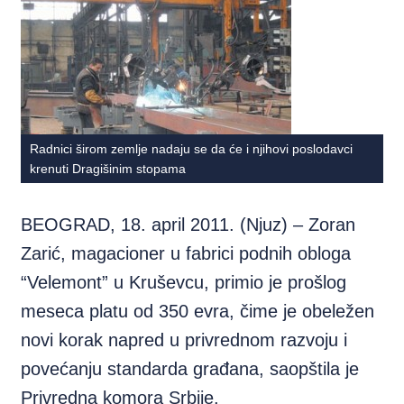
Radnici širom zemlje nadaju se da će i njihovi poslodavci
krenuti Dragišinim stopama
BEOGRAD, 18. april 2011. (Njuz) – Zoran
Zarić, magacioner u fabrici podnih obloga
“Velemont” u Kruševcu, primio je prošlog
meseca platu od 350 evra, čime je obeležen
novi korak napred u privrednom razvoju i
povećanju standarda građana, saopštila je
Privredna komora Srbije.