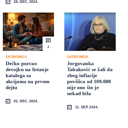
28. DEC. 2024.
2
EKONOMIJA
EKONOMIJA
Dečko pozvao
Jorgovanka
devojku na listanje
Tabaković se žali da
kataloga sa
zbog inflacije
akcijama na prvom
povišica od 100.000
dejtu
nije ono što je
nekad bila
02. DEC. 2024.
11. SEP. 2024.