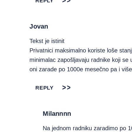
REPLY
Jovan
Tekst je istinit
Privatnici maksimalno koriste loše stanj
minimalac zapošljavaju radnike koji se
oni zarade po 1000e mesečno pa i više,
REPLY
Milannnn
Na jednom radniku zaradimo po 1