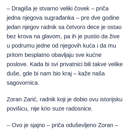
– Dragiša je stvarno veliki čovek – priča
jedna njegova sugrađanka – pre dve godine
jedan njegov radnik sa četvoro dece je ostao
bez krova na glavom, pa ih je pustio da žive
u podrumu jedne od njegovih kuća i da mu
pritom besplatno obavljaju sve kućne
poslove. Kada bi svi privatnici bili takve velike
duše, gde bi nam bio kraj – kaže naša
sagovornica.
Zoran Zarić, radnik koji je dobio ovu istorijsku
povišicu, nije krio suze radosnice.
– Ovo je sjajno – priča oduševljeno Zoran –