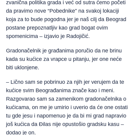
zvanična politika grada i već od sutra ćemo početi
da pravimo nove “Pobednike” na svakoj lokaciji
koja za to bude pogodna jer je naš cilj da Beograd
postane prepoznatljiv kao grad bogat ovim
spomenicima – izjavio je Radojičić.
Gradonačelnik je građanima poručio da ne brinu
kada su kućice za vrapce u pitanju, jer one neće
biti uklonjene.
– Lično sam se pobrinuo za njih jer verujem da te
kućice svim Beograđanima znače kao i meni.
Razgovarao sam sa zamenikom gradonačelnika o
kućicama, on me je umirio i uverio da će one ostati
tu gde jesu i napomenuo je da bi mi grad napravio
još kućica da Đilas nije opustošio gradsku kasu –
dodao je on.