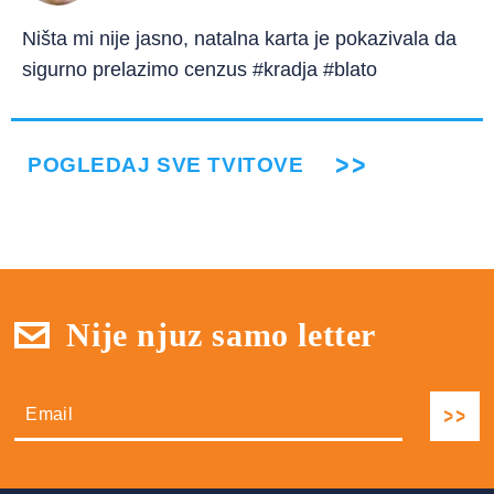
Ništa mi nije jasno, natalna karta je pokazivala da
sigurno prelazimo cenzus #kradja #blato
POGLEDAJ SVE TVITOVE
Nije njuz samo letter