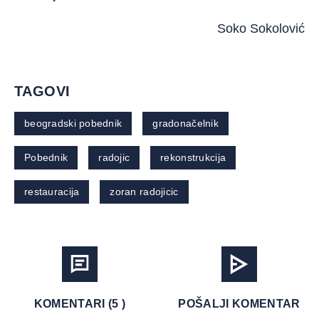
Soko Sokolović
TAGOVI
beogradski pobednik
gradonačelnik
Pobednik
radojic
rekonstrukcija
restauracija
zoran radojicic
KOMENTARI (5 )
POŠALJI KOMENTAR