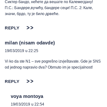
Сиктер бандо, нећете да вешате по Калемегдану!
П.С.: Бандере,вучићу, бандере сеци! П.С. 2: Кале,
значи, брдо, ту је било дрвеће.
REPLY
milan (nisam odavde)
19/03/2019 u 22:25
Vi ko da ste N1 – sve pogrešno izvještavate. Gde je SNS
od jednog napravio dva? Obrnuto im je specijalnost!
REPLY
voya montoya
19/03/2019 u 22:54