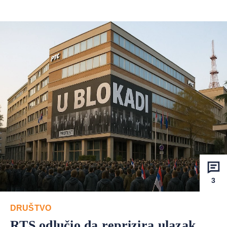
3
DRUŠTVO
RTS odlučio da reprizira ulazak