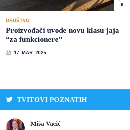
5
DRUŠTVO
Proizvođači uvode novu klasu jaja
“za funkcionere”
17. MAR. 2025.
TVITOVI POZNATIH
Miša Vacić