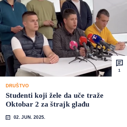
1
DRUŠTVO
Studenti koji žele da uče traže
Oktobar 2 za štrajk glađu
02. JUN. 2025.