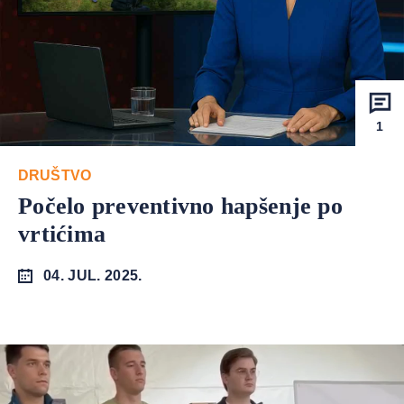
1
DRUŠTVO
Počelo preventivno hapšenje po
vrtićima
04. JUL. 2025.