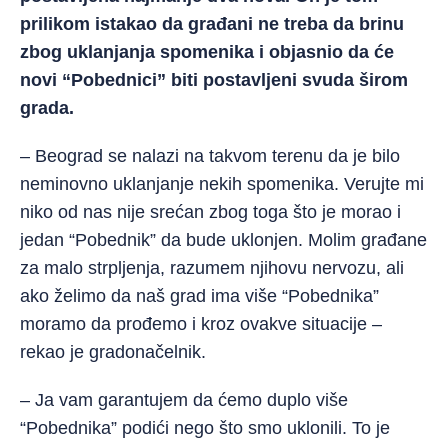
prilikom istakao da građani ne treba da brinu
zbog uklanjanja spomenika i objasnio da će
novi “Pobednici” biti postavljeni svuda širom
grada.
– Beograd se nalazi na takvom terenu da je bilo
neminovno uklanjanje nekih spomenika. Verujte mi
niko od nas nije srećan zbog toga što je morao i
jedan “Pobednik” da bude uklonjen. Molim građane
za malo strpljenja, razumem njihovu nervozu, ali
ako želimo da naš grad ima više “Pobednika”
moramo da prođemo i kroz ovakve situacije –
rekao je gradonačelnik.
– Ja vam garantujem da ćemo duplo više
“Pobednika” podići nego što smo uklonili. To je