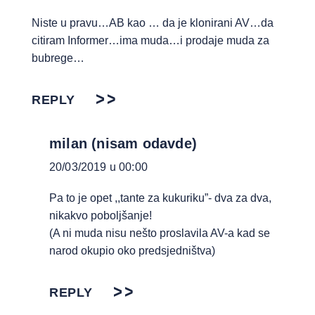
Niste u pravu…AB kao … da je klonirani AV…da
citiram Informer…ima muda…i prodaje muda za
bubrege…
REPLY
milan (nisam odavde)
20/03/2019 u 00:00
Pa to je opet ,,tante za kukuriku”- dva za dva,
nikakvo poboljšanje!
(A ni muda nisu nešto proslavila AV-a kad se
narod okupio oko predsjedništva)
REPLY