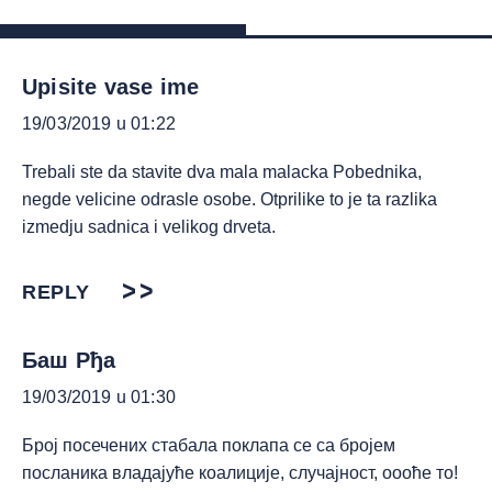
Upisite vase ime
19/03/2019 u 01:22
Trebali ste da stavite dva mala malacka Pobednika,
negde velicine odrasle osobe. Otprilike to je ta razlika
izmedju sadnica i velikog drveta.
REPLY
Баш Рђа
19/03/2019 u 01:30
Број посечених стабала поклапа се са бројем
посланика владајуће коалиције, случајност, оооће то!