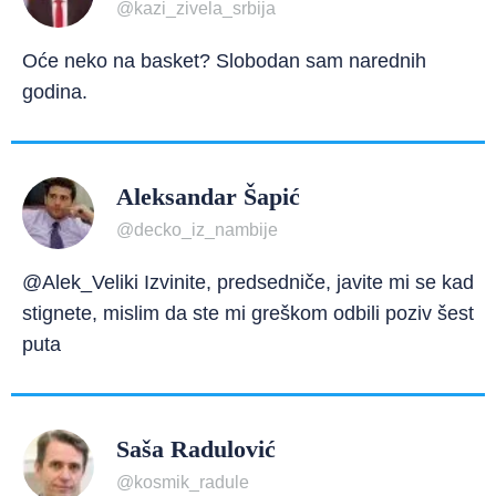
@kazi_zivela_srbija
Oće neko na basket? Slobodan sam narednih
godina.
Aleksandar Šapić
@decko_iz_nambije
@Alek_Veliki Izvinite, predsedniče, javite mi se kad
stignete, mislim da ste mi greškom odbili poziv šest
puta
Saša Radulović
@kosmik_radule