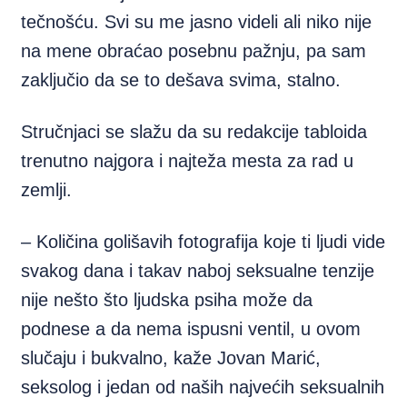
tečnošću. Svi su me jasno videli ali niko nije
na mene obraćao posebnu pažnju, pa sam
zaključio da se to dešava svima, stalno.
Stručnjaci se slažu da su redakcije tabloida
trenutno najgora i najteža mesta za rad u
zemlji.
– Količina golišavih fotografija koje ti ljudi vide
svakog dana i takav naboj seksualne tenzije
nije nešto što ljudska psiha može da
podnese a da nema ispusni ventil, u ovom
slučaju i bukvalno, kaže Jovan Marić,
seksolog i jedan od naših najvećih seksualnih