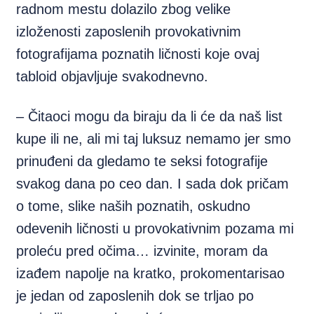
radnom mestu dolazilo zbog velike
izloženosti zaposlenih provokativnim
fotografijama poznatih ličnosti koje ovaj
tabloid objavljuje svakodnevno.
– Čitaoci mogu da biraju da li će da naš list
kupe ili ne, ali mi taj luksuz nemamo jer smo
prinuđeni da gledamo te seksi fotografije
svakog dana po ceo dan. I sada dok pričam
o tome, slike naših poznatih, oskudno
odevenih ličnosti u provokativnim pozama mi
proleću pred očima… izvinite, moram da
izađem napolje na kratko, prokomentarisao
je jedan od zaposlenih dok se trljao po