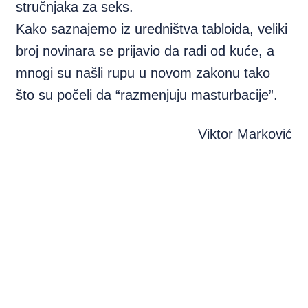
stručnjaka za seks.
Kako saznajemo iz uredništva tabloida, veliki
broj novinara se prijavio da radi od kuće, a
mnogi su našli rupu u novom zakonu tako
što su počeli da “razmenjuju masturbacije”.
Viktor Marković