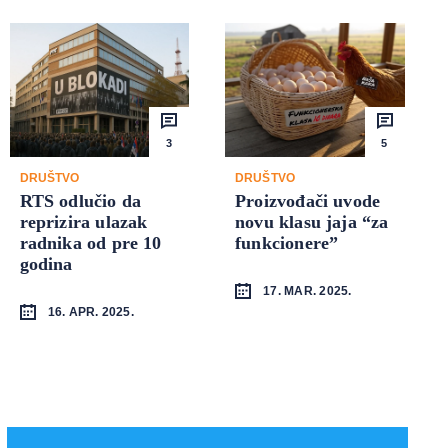
3
5
DRUŠTVO
DRUŠTVO
RTS odlučio da
Proizvođači uvode
reprizira ulazak
novu klasu jaja “za
radnika od pre 10
funkcionere”
godina
17. MAR. 2025.
16. APR. 2025.