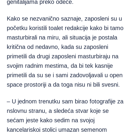
genitalijama preko odeće.
Kako se nezvanično saznaje, zaposleni su u
početku koristili toalet redakcije kako bi tamo
masturbirali na miru, ali situacija je postala
kritična od nedavno, kada su zaposleni
primetili da drugi zaposleni masturbiraju na
svojim radnim mestima, da bi tek kasnije
primetili da su se i sami zadovoljavali u open
space prostoriji a da toga nisu ni bili svesni.
– U jednom trenutku sam birao fotografije za
nslovnu stranu, a sledeća stvar koje se
sećam jeste kako sedim na svojoj
kancelariskoj stolici umazan semenom