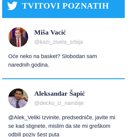
TVITOVI POZNATIH
Miša Vacić
@kazi_zivela_srbija
Oće neko na basket? Slobodan sam
narednih godina.
Aleksandar Šapić
@decko_iz_nambije
@Alek_Veliki Izvinite, predsedniče, javite mi
se kad stignete, mislim da ste mi greškom
odbili poziv šest puta