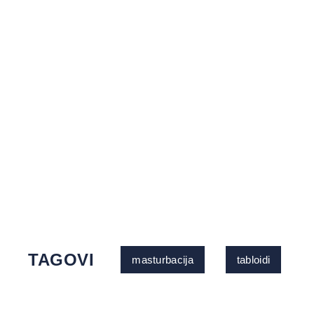
TAGOVI
masturbacija
tabloidi