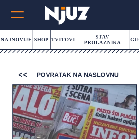
STAV
NAJNOVIJE
SHOP
TVITOVI
GU
PROLAZNIKA
POVRATAK NA NASLOVNU