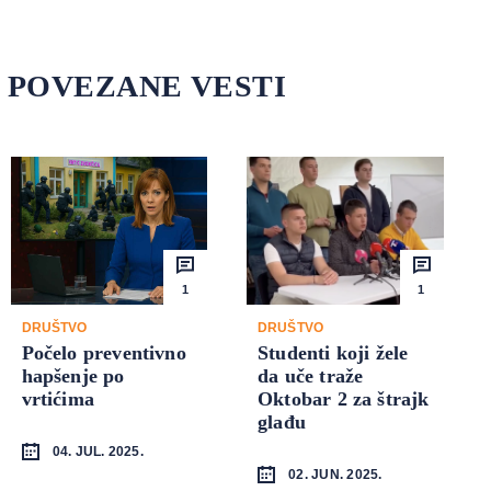
POVEZANE VESTI
1
1
DRUŠTVO
DRUŠTVO
Počelo preventivno
Studenti koji žele
hapšenje po
da uče traže
vrtićima
Oktobar 2 za štrajk
glađu
04. JUL. 2025.
02. JUN. 2025.