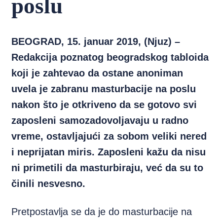
poslu
BEOGRAD, 15. januar 2019, (Njuz) –
Redakcija poznatog beogradskog tabloida
koji je zahtevao da ostane anoniman
uvela je zabranu masturbacije na poslu
nakon što je otkriveno da se gotovo svi
zaposleni samozadovoljavaju u radno
vreme, ostavljajući za sobom veliki nered
i neprijatan miris. Zaposleni kažu da nisu
ni primetili da masturbiraju, već da su to
činili nesvesno.
Pretpostavlja se da je do masturbacije na