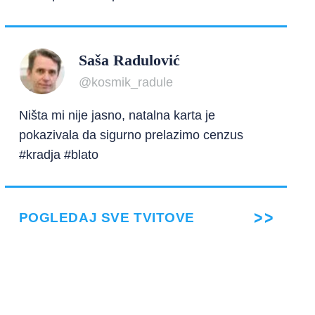
Saša Radulović
@kosmik_radule
Ništa mi nije jasno, natalna karta je
pokazivala da sigurno prelazimo cenzus
#kradja #blato
POGLEDAJ SVE TVITOVE