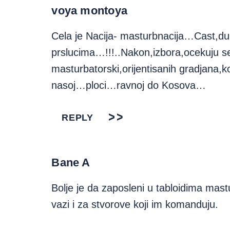
voya montoya
Cela je Nacija- masturbnacija…Cast,du
prslucima…!!!..Nakon,izbora,ocekuju se 
masturbatorski,orijentisanih gradjana,ko
nasoj…ploci…ravnoj do Kosova…
REPLY
Bane A
Bolje je da zaposleni u tabloidima mas
vazi i za stvorove koji im komanduju.