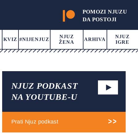
POMOZI NJUZU
DA POSTOJI
NJUZ
NJUZ
KVIZ
#NIJENJUZ
ARHIVA
ŽENA
IGRE
NJUZ PODKAST
NA YOUTUBE-U
Prati Njuz podkast