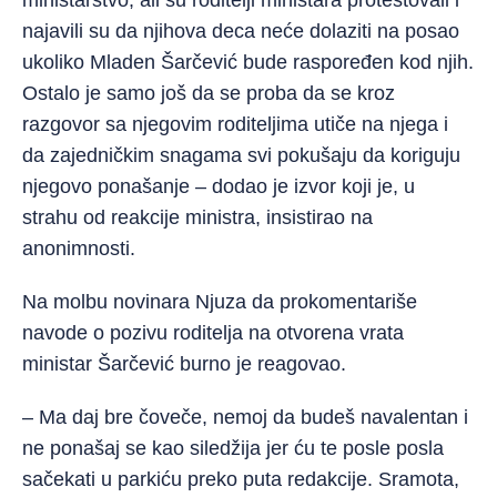
ministarstvo, ali su roditelji ministara protestovali i
najavili su da njihova deca neće dolaziti na posao
ukoliko Mladen Šarčević bude raspoređen kod njih.
Ostalo je samo još da se proba da se kroz
razgovor sa njegovim roditeljima utiče na njega i
da zajedničkim snagama svi pokušaju da koriguju
njegovo ponašanje – dodao je izvor koji je, u
strahu od reakcije ministra, insistirao na
anonimnosti.
Na molbu novinara Njuza da prokomentariše
navode o pozivu roditelja na otvorena vrata
ministar Šarčević burno je reagovao.
– Ma daj bre čoveče, nemoj da budeš navalentan i
ne ponašaj se kao siledžija jer ću te posle posla
sačekati u parkiću preko puta redakcije. Sramota,