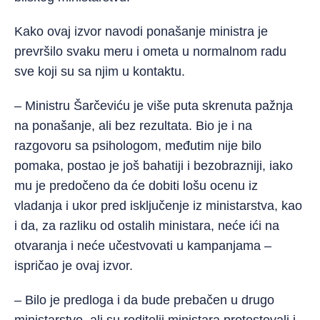
Kako ovaj izvor navodi ponašanje ministra je
prevršilo svaku meru i ometa u normalnom radu
sve koji su sa njim u kontaktu.
– Ministru Šarčeviću je više puta skrenuta pažnja
na ponašanje, ali bez rezultata. Bio je i na
razgovoru sa psiholog
om, međutim nije bilo
pomaka, postao je još bahatiji i bezobrazniji, iako
mu je predočeno da će dobiti lošu ocenu iz
vladanja i ukor pred isključenje iz ministarstva, kao
i da, za razliku od ostalih ministara, neće ići na
otvaranja i neće učestvovati u kampanjama –
ispričao je ovaj izvor.
– Bilo je predloga i da bude prebačen u drugo