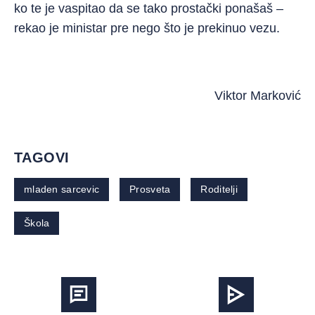
ko te je vaspitao da se tako prostački ponašaš –
rekao je ministar pre nego što je prekinuo vezu.
Viktor Marković
TAGOVI
mladen sarcevic
Prosveta
Roditelji
Škola