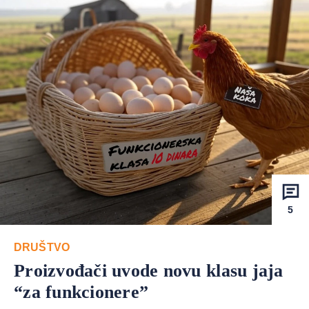
5
DRUŠTVO
Proizvođači uvode novu klasu jaja
“za funkcionere”