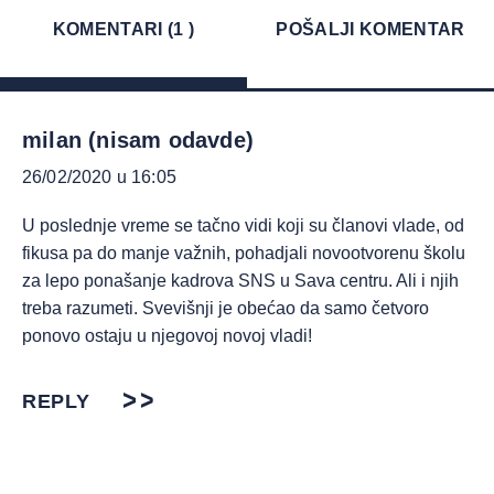
KOMENTARI (1 )
POŠALJI KOMENTAR
milan (nisam odavde)
26/02/2020 u 16:05
U poslednje vreme se tačno vidi koji su članovi vlade, od
fikusa pa do manje važnih, pohadjali novootvorenu školu
za lepo ponašanje kadrova SNS u Sava centru. Ali i njih
treba razumeti. Svevišnji je obećao da samo četvoro
ponovo ostaju u njegovoj novoj vladi!
REPLY