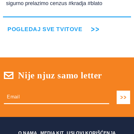
sigurno prelazimo cenzus #kradja #blato
POGLEDAJ SVE TVITOVE
Nije njuz samo letter
О NAMA
MEDIA KIT
USLOVI KORIŠĆENJA