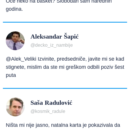
Oće neko na basket? Slobodan sam narednih
godina.
Aleksandar Šapić
@decko_iz_nambije
@Alek_Veliki Izvinite, predsedniče, javite mi se kad
stignete, mislim da ste mi greškom odbili poziv šest
puta
Saša Radulović
@kosmik_radule
Ništa mi nije jasno, natalna karta je pokazivala da