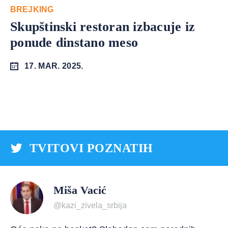
BREJKING
Skupštinski restoran izbacuje iz
ponude dinstano meso
17. MAR. 2025.
TVITOVI POZNATIH
Miša Vacić
@kazi_zivela_srbija