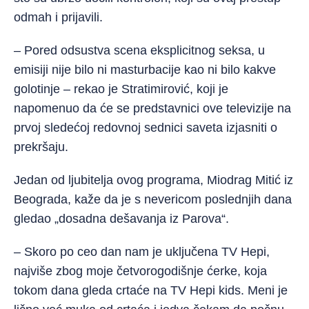
odmah i prijavili.
– Pored odsustva scena eksplicitnog seksa, u
emisiji nije bilo ni masturbacije kao ni bilo kakve
golotinje – rekao je Stratimirović, koji je
napomenuo da će se predstavnici ove televizije na
prvoj sledećoj redovnoj sednici saveta izjasniti o
prekršaju.
Jedan od ljubitelja ovog programa, Miodrag Mitić iz
Beograda, kaže da je s nevericom poslednjih dana
gledao „dosadna dešavanja iz Parova“.
– Skoro po ceo dan nam je uključena TV Hepi,
najviše zbog moje četvorogodišnje ćerke, koja
tokom dana gleda crtaće na TV Hepi kids. Meni je