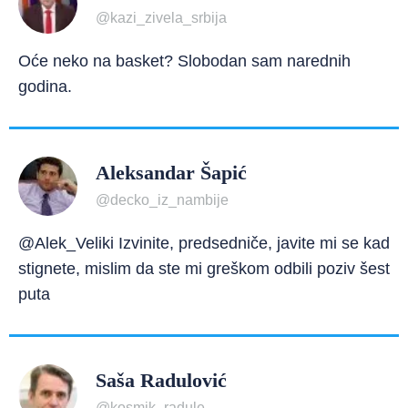
@kazi_zivela_srbija
Oće neko na basket? Slobodan sam narednih
godina.
Aleksandar Šapić
@decko_iz_nambije
@Alek_Veliki Izvinite, predsedniče, javite mi se kad
stignete, mislim da ste mi greškom odbili poziv šest
puta
Saša Radulović
@kosmik_radule