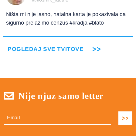
Ništa mi nije jasno, natalna karta je pokazivala da
sigurno prelazimo cenzus #kradja #blato
POGLEDAJ SVE TVITOVE
Nije njuz samo letter