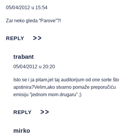
05/04/2012 u 15:54
Zar neko gleda “Parove”?!
REPLY
trabant
05/04/2012 u 20:20
Isto se i ja pitam,jel taj auditorijum od one sorte što
apstinira?Velim,ako stvarno pomaže preporučiću
emisiju ”jednom mom drugaru” ;)
REPLY
mirko