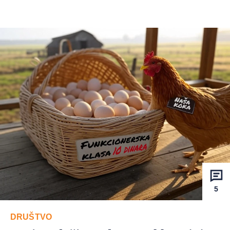
5
DRUŠTVO