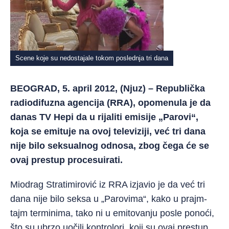
Scene koje su nedostajale tokom poslednja tri dana
BEOGRAD, 5. april 2012, (Njuz) – Republička
radiodifuzna agencija (RRA), opomenula je da
danas TV Hepi da u rijaliti emisije „Parovi“,
koja se emituje na ovoj televiziji, već tri dana
nije bilo seksualnog odnosa, zbog čega će se
ovaj prestup procesuirati.
Miodrag Stratimirović iz RRA izjavio je da već tri
dana nije bilo seksa u „Parovima“, kako u prajm-
tajm terminima, tako ni u emitovanju posle ponoći,
što su ubrzo uočili kontrolori, koji su ovaj prestup