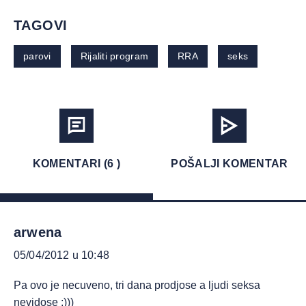
TAGOVI
parovi
Rijaliti program
RRA
seks
KOMENTARI (6 )
POŠALJI KOMENTAR
arwena
05/04/2012 u 10:48
Pa ovo je necuveno, tri dana prodjose a ljudi seksa
nevidose :)))