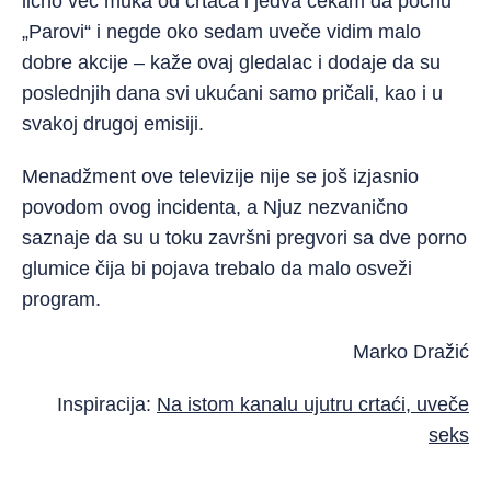
lično već muka od crtaća i jedva čekam da počnu
„Parovi“ i negde oko sedam uveče vidim malo
dobre akcije – kaže ovaj gledalac i dodaje da su
poslednjih dana svi ukućani samo pričali, kao i u
svakoj drugoj emisiji.
Menadžment ove televizije nije se još izjasnio
povodom ovog incidenta, a Njuz nezvanično
saznaje da su u toku završni pregvori sa dve porno
glumice čija bi pojava trebalo da malo osveži
program.
Marko Dražić
Inspiracija:
Na istom kanalu ujutru crtaći, uveče
seks