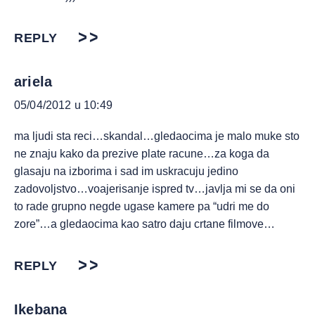
REPLY
ariela
05/04/2012 u 10:49
ma ljudi sta reci…skandal…gledaocima je malo muke sto
ne znaju kako da prezive plate racune…za koga da
glasaju na izborima i sad im uskracuju jedino
zadovoljstvo…voajerisanje ispred tv…javlja mi se da oni
to rade grupno negde ugase kamere pa “udri me do
zore”…a gledaocima kao satro daju crtane filmove…
REPLY
Ikebana