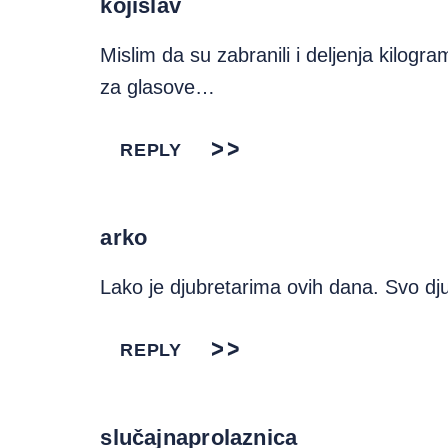
kojislav
Mislim da su zabranili i deljenja kilogr
za glasove…
REPLY
arko
Lako je djubretarima ovih dana. Svo dj
REPLY
slučajnaprolaznica