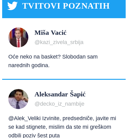
TVITOVI POZNATIH
Miša Vacić
@kazi_zivela_srbija
Oće neko na basket? Slobodan sam
narednih godina.
Aleksandar Šapić
@decko_iz_nambije
@Alek_Veliki Izvinite, predsedniče, javite mi
se kad stignete, mislim da ste mi greškom
odbili poziv šest puta