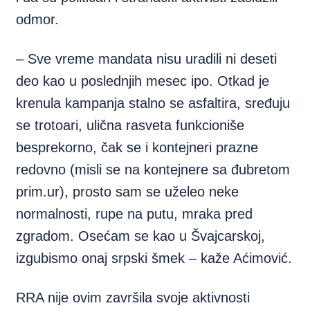
odmor.
– Sve vreme mandata nisu uradili ni deseti
deo kao u poslednjih mesec ipo. Otkad je
krenula kampanja stalno se asfaltira, sređuju
se trotoari, ulična rasveta funkcioniše
besprekorno, čak se i kontejneri prazne
redovno (misli se na kontejnere sa đubretom
prim.ur), prosto sam se uželeo neke
normalnosti, rupe na putu, mraka pred
zgradom. Osećam se kao u Švajcarskoj,
izgubismo onaj srpski šmek – kaže Aćimović.
RRA nije ovim završila svoje aktivnosti