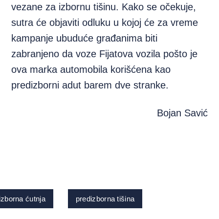
vezane za izbornu tišinu. Kako se očekuje,
sutra će objaviti odluku u kojoj će za vreme
kampanje ubuduće građanima biti
zabranjeno da voze Fijatova vozila pošto je
ova marka automobila korišćena kao
predizborni adut barem dve stranke.
Bojan Savić
izborna ćutnja
predizborna tišina