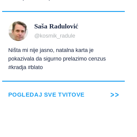
Saša Radulović
@kosmik_radule
Ništa mi nije jasno, natalna karta je
pokazivala da sigurno prelazimo cenzus
#kradja #blato
POGLEDAJ SVE TVITOVE