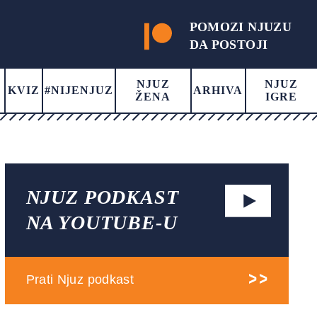
POMOZI NJUZU
DA POSTOJI
NJUZ
NJUZ
KVIZ
#NIJENJUZ
ARHIVA
ŽENA
IGRE
NJUZ PODKAST
NA YOUTUBE-U
Prati Njuz podkast