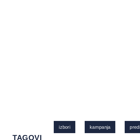
izbori
kampanja
pred
TAGOVI