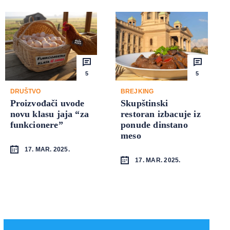
5
5
DRUŠTVO
BREJKING
Proizvođači uvode
Skupštinski
novu klasu jaja “za
restoran izbacuje iz
funkcionere”
ponude dinstano
meso
17. MAR. 2025.
17. MAR. 2025.