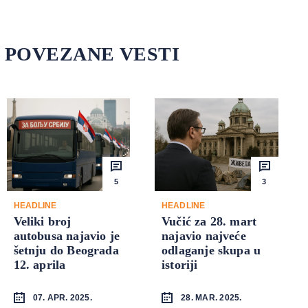
POVEZANE VESTI
5
3
HEADLINE
HEADLINE
Veliki broj
Vučić za 28. mart
autobusa najavio je
najavio najveće
šetnju do Beograda
odlaganje skupa u
12. aprila
istoriji
07. APR. 2025.
28. MAR. 2025.