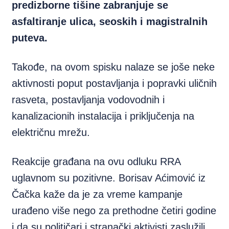
predizborne tišine zabranjuje se
asfaltiranje ulica, seoskih i magistralnih
puteva.
Takođe, na ovom spisku nalaze se joše neke
aktivnosti poput postavljanja i popravki uličnih
rasveta, postavljanja vodovodnih i
kanalizacionih instalacija i priključenja na
električnu mrežu.
Reakcije građana na ovu odluku RRA
uglavnom su pozitivne. Borisav Aćimović iz
Čačka kaže da je za vreme kampanje
urađeno više nego za prethodne četiri godine
i da su političari i stranački aktivisti zaslužili