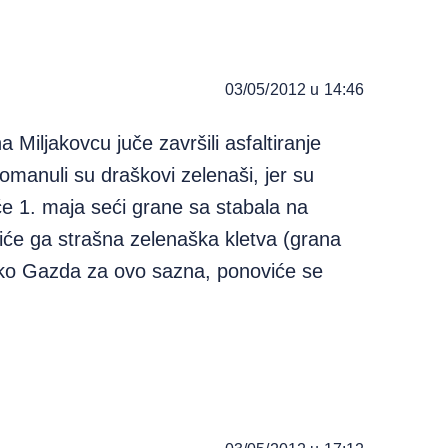
03/05/2012 u 14:46
Miljakovcu juče završili asfaltiranje
omanuli su draškovi zelenaši, jer su
će 1. maja seći grane sa stabala na
siće ga strašna zelenaška kletva (grana
. Ako Gazda za ovo sazna, ponoviće se