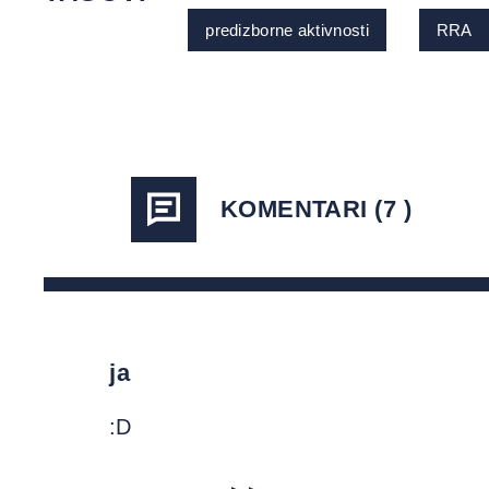
predizborne aktivnosti
RRA
KOMENTARI (7 )
ja
:D