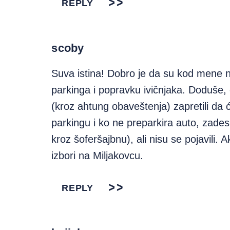
REPLY
scoby
Suva istina! Dobro je da su kod mene na 
parkinga i popravku ivičnjaka. Doduše, 
(kroz ahtung obaveštenja) zapretili da 
parkingu i ko ne preparkira auto, zade
kroz šoferšajbnu), ali nisu se pojavili
izbori na Miljakovcu.
REPLY