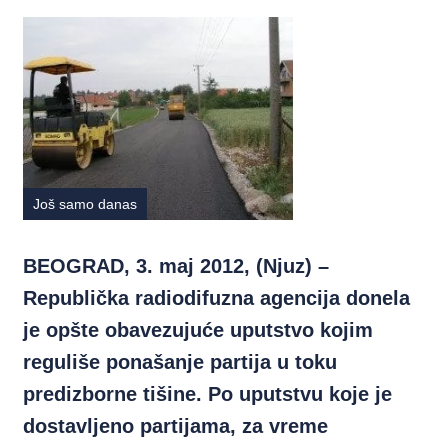
Još samo danas
BEOGRAD, 3. maj 2012, (Njuz) –
Republička radiodifuzna agencija donela
je opšte obavezujuće uputstvo kojim
reguliše ponašanje partija u toku
predizborne tišine. Po uputstvu koje je
dostavljeno partijama, za vreme