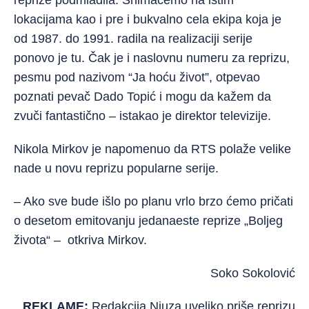
reprize podmladila. Snimaćemo na istim
lokacijama kao i pre i bukvalno cela ekipa koja je
od 1987. do 1991. radila na realizaciji serije
ponovo je tu. Čak je i naslovnu numeru za reprizu,
pesmu pod nazivom “Ja hoću život”, otpevao
poznati pevač Dado Topić i mogu da kažem da
zvuči fantastično – istakao je direktor televizije.
Nikola Mirkov je napomenuo da RTS polaže velike
nade u novu reprizu popularne serije.
– Ako sve bude išlo po planu vrlo brzo ćemo pričati
o desetom emitovanju jedanaeste reprize „Boljeg
života“ – otkriva Mirkov.
Soko Sokolović
REKLAME:
Redakcija Njuza uveliko priše reprizu