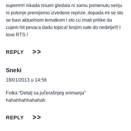
superrrrr! nikada nisam gledala ni samu pomenutu seriju
ni potonje premijerno izvedene reprize. dopada mi se sto
se bavi aktuelnom tematkom i sto cu imati prilike da
cujem hit pevaca dadu topica! brojim sate do nedelje!!! I
love RTS !
REPLY
Sneki
18/01/2013 u 14:56
Fotka “Detalj sa jučerašnjeg snimanja”
hahahhahhahahah
REPLY