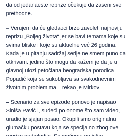
da od jedanaeste reprize očekuje da zaseni sve
prethodne.
– Verujem da će gledaoci brzo zavoleti najnoviju
reprizu „Boljeg života“ jer se bavi temama koje su
svima bliske i koje su aktuelne već 26 godina.
Kada je u pitanju sadržaj serije ne smem puno da
otkrivam, jedino što mogu da kažem je da je u
glavnoj ulozi petočlana beogradska porodica
Popadić koja se sukobljava sa svakodnevnim
životnim problemima – rekao je Mirkov.
– Scenario za sve epizode ponovo je napisao
Siniša Pavić i, sudeći po onome što sam video,
uradio je sjajan posao. Okupili smo originalnu
glumačku postavu koja se specijalno zbog ove