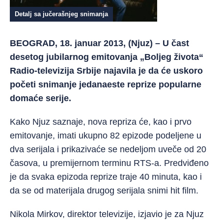
Detalj sa jučerašnjeg snimanja
BEOGRAD, 18. januar 2013, (Njuz) – U čast
desetog jubilarnog emitovanja „Boljeg života“
Radio-televizija Srbije najavila je da će uskoro
početi snimanje jedanaeste reprize popularne
domaće serije.
Kako Njuz saznaje, nova repriza će, kao i prvo
emitovanje, imati ukupno 82 epizode podeljene u
dva serijala i prikazivaće se nedeljom uveče od 20
časova, u premijernom terminu RTS-a. Predviđeno
je da svaka epizoda reprize traje 40 minuta, kao i
da se od materijala drugog serijala snimi hit film.
Nikola Mirkov, direktor televizije, izjavio je za Njuz