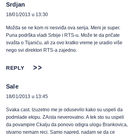
Srdjan
18/01/2013 u 13:30
Možda se ne kom ni nesviđa ova serija. Meni je super.
Puna podrška vladi Srbije i RTS-u. Može te da pričate
svašta o Tijaniću, ali za ovo kratko vreme je uradio više
nego svi direktori RTS-a zajedno.
REPLY
Sale
18/01/2013 u 13:45
Svaka cast. Izuzetno me je odusevilo kako su uspeli da
podmlade ekipu. ZAista neverovatno. A tek sto su uspeli
da povampire Ckalju da ponovo odigra ulogu Brankovica,
stvarno nemam reci. Samo napred, nadam se da ce