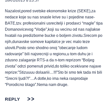
18/01/2013 u 23:57
Nazalost,pored svetske ekonomske krize (SEKE),za
nedace koje su nas snasle krive su i pojedine nase-
BATE,tzv. profesionalni usrecitelji i prodavci “magle” tipa
Domanovicevog “Vodje”,koji su vecinu od nas najlakse
hvatali na predizborne bucke o boljem zivotu.Srecom po
njih,dunavske somove kapitalce je vec malo teze
uloviti.Posto smo shodno onoj “obecanje ludom
radovanje” bili najsrecniji u regionu,u tom duhu je i
zdusno zalaganje RTS-a da n-tom reprizom “Boljeg
zivota” odrzi pomenuti privid,do toliko ocekivane najave
reprize:”Stizuuuu dolaariii…!!!”Sto bi smo tek tada mi bili
“Srecni ljudi?!”…A dotle,ko ima neka rasprodaje
“Porodicno blago”.Nema nam druge.
REPLY