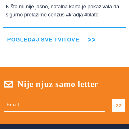
Ništa mi nije jasno, natalna karta je pokazivala da
sigurno prelazimo cenzus #kradja #blato
POGLEDAJ SVE TVITOVE
Nije njuz samo letter