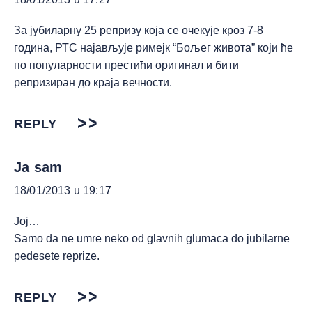
За јубиларну 25 репризу која се очекује кроз 7-8
година, РТС најављује римејк “Бољег живота” који ће
по популарности престићи оригинал и бити
репризиран до краја вечности.
REPLY
Ja sam
18/01/2013 u 19:17
Joj…
Samo da ne umre neko od glavnih glumaca do jubilarne
pedesete reprize.
REPLY