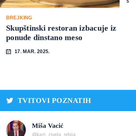
5
BREJKING
Skupštinski restoran izbacuje iz
ponude dinstano meso
17. MAR. 2025.
TVITOVI POZNATIH
Miša Vacić
@kazi_zivela_srbija