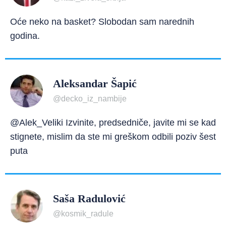
Oće neko na basket? Slobodan sam narednih
godina.
Aleksandar Šapić
@decko_iz_nambije
@Alek_Veliki Izvinite, predsedniče, javite mi se kad
stignete, mislim da ste mi greškom odbili poziv šest
puta
Saša Radulović
@kosmik_radule