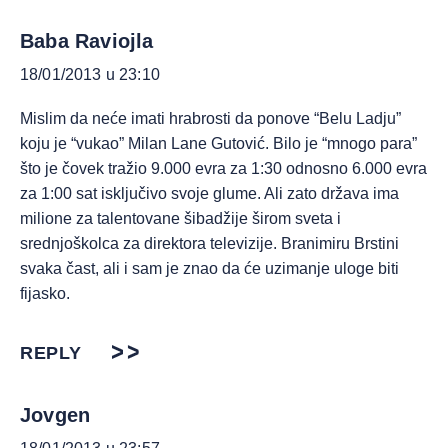
Baba Raviojla
18/01/2013 u 23:10
Mislim da neće imati hrabrosti da ponove “Belu Ladju”
koju je “vukao” Milan Lane Gutović. Bilo je “mnogo para”
što je čovek tražio 9.000 evra za 1:30 odnosno 6.000 evra
za 1:00 sat isključivo svoje glume. Ali zato država ima
milione za talentovane šibadžije širom sveta i
srednjoškolca za direktora televizije. Branimiru Brstini
svaka čast, ali i sam je znao da će uzimanje uloge biti
fijasko.
REPLY
Jovgen