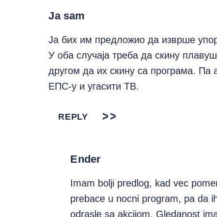
Ja sam
Ја бих им предложио да изврше упо
У оба случаја треба да скину плавуш
другом да их скину са програма. Па
ЕПС-у и угасити ТВ.
REPLY
Ender
Imam bolji predlog, kad vec pomen
prebace u nocni program, pa da ih
odrasle sa akcijom. Gledanost im