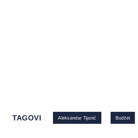
TAGOVI
Aleksandar Tijanić
Budžet