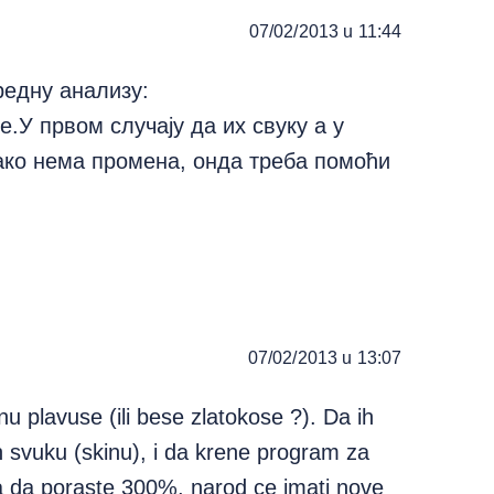
07/02/2013 u 11:44
редну анализу:
е.У првом случају да их свуку а у
 ако нема промена, онда треба помоћи
07/02/2013 u 13:07
u plavuse (ili bese zlatokose ?). Da ih
 svuku (skinu), i da krene program za
a da poraste 300%, narod ce imati nove