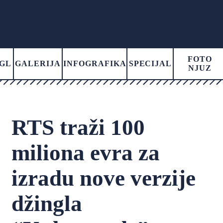
FOTO
GL
GALERIJA
INFOGRAFIKA
SPECIJAL
NJUZ
RTS traži 100
miliona evra za
izradu nove verzije
džingla