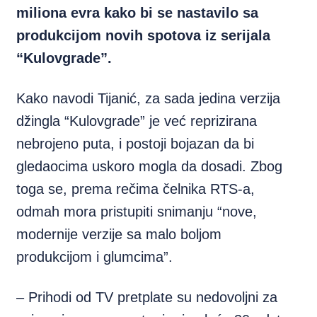
miliona evra kako bi se nastavilo sa
produkcijom novih spotova iz serijala
“Kulovgrade”.
Kako navodi Tijanić, za sada jedina verzija
džingla “Kulovgrade” je već reprizirana
nebrojeno puta, i postoji bojazan da bi
gledaocima uskoro mogla da dosadi. Zbog
toga se, prema rečima čelnika RTS-a,
odmah mora pristupiti snimanju “nove,
modernije verzije sa malo boljom
produkcijom i glumcima”.
– Prihodi od TV pretplate su nedovoljni za