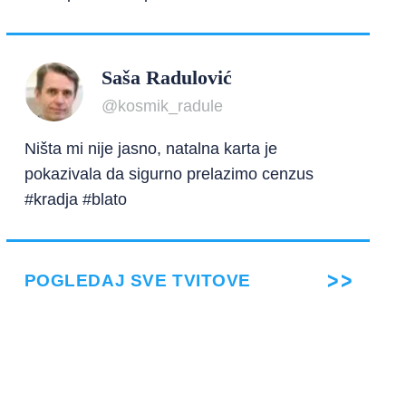
Saša Radulović
@kosmik_radule
Ništa mi nije jasno, natalna karta je
pokazivala da sigurno prelazimo cenzus
#kradja #blato
POGLEDAJ SVE TVITOVE