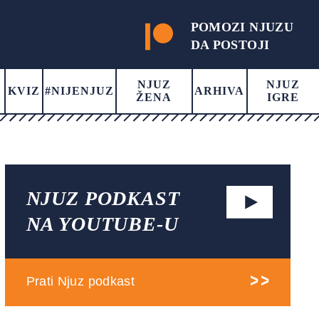
POMOZI NJUZU
DA POSTOJI
NJUZ
NJUZ
KVIZ
#NIJENJUZ
ARHIVA
ŽENA
IGRE
NJUZ PODKAST
NA YOUTUBE-U
Prati Njuz podkast