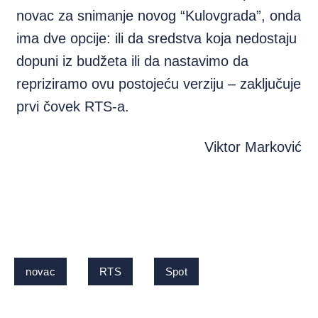
novac za snimanje novog “Kulovgrada”, onda
ima dve opcije: ili da sredstva koja nedostaju
dopuni iz budžeta ili da nastavimo da
repriziramo ovu postojeću verziju – zaključuje
prvi čovek RTS-a.
Viktor Marković
novac
RTS
Spot