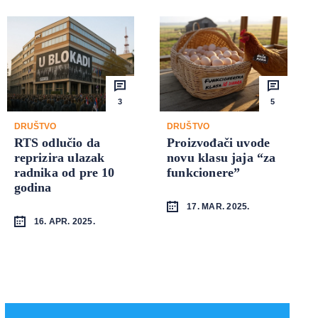
3
5
DRUŠTVO
DRUŠTVO
RTS odlučio da
Proizvođači uvode
reprizira ulazak
novu klasu jaja “za
radnika od pre 10
funkcionere”
godina
17. MAR. 2025.
16. APR. 2025.