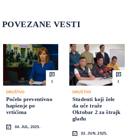
POVEZANE VESTI
1
1
DRUŠTVO
DRUŠTVO
Počelo preventivno
Studenti koji žele
hapšenje po
da uče traže
vrtićima
Oktobar 2 za štrajk
glađu
04. JUL. 2025.
02. JUN. 2025.