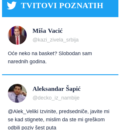
TVITOVI POZNATIH
Miša Vacić
@kazi_zivela_srbija
Oće neko na basket? Slobodan sam
narednih godina.
Aleksandar Šapić
@decko_iz_nambije
@Alek_Veliki Izvinite, predsedniče, javite mi
se kad stignete, mislim da ste mi greškom
odbili poziv šest puta