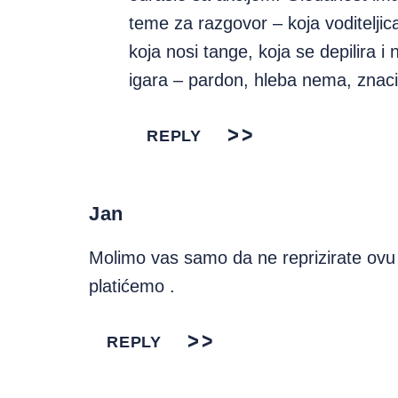
teme za razgovor – koja voditeljica
koja nosi tange, koja se depilira i
igara – pardon, hleba nema, znaci 
REPLY
Jan
Molimo vas samo da ne reprizirate ovu 
platićemo .
REPLY