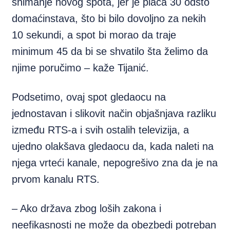
snimanje novog spota, jer je plaća 30 odsto
domaćinstava, što bi bilo dovoljno za nekih
10 sekundi, a spot bi morao da traje
minimum 45 da bi se shvatilo šta želimo da
njime poručimo – kaže Tijanić.
Podsetimo, ovaj spot gledaocu na
jednostavan i slikovit način objašnjava razliku
između RTS-a i svih ostalih televizija, a
ujedno olakšava gledaocu da, kada naleti na
njega vrteći kanale, nepogrešivo zna da je na
prvom kanalu RTS.
– Ako država zbog loših zakona i
neefikasnosti ne može da obezbedi potreban