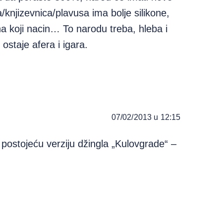
/knjizevnica/plavusa ima bolje silikone,
 na koji nacin… To narodu treba, hleba i
ostaje afera i igara.
07/02/2013 u 12:15
postojeću verziju džingla „Kulovgrade“ –