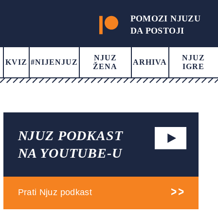
POMOZI NJUZU
DA POSTOJI
NJUZ
NJUZ
KVIZ
#NIJENJUZ
ARHIVA
ŽENA
IGRE
NJUZ PODKAST
NA YOUTUBE-U
Prati Njuz podkast