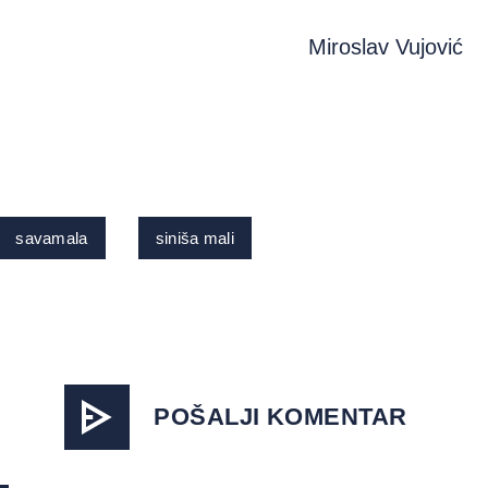
Miroslav Vujović
savamala
siniša mali
POŠALJI KOMENTAR