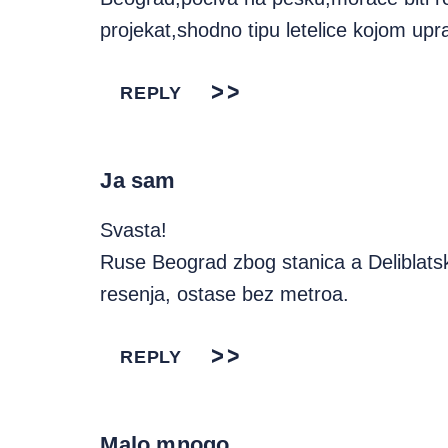
projekat,shodno tipu letelice kojom upra
REPLY
Ja sam
Svasta!
Ruse Beograd zbog stanica a Deliblats
resenja, ostase bez metroa.
REPLY
Malo mnogo