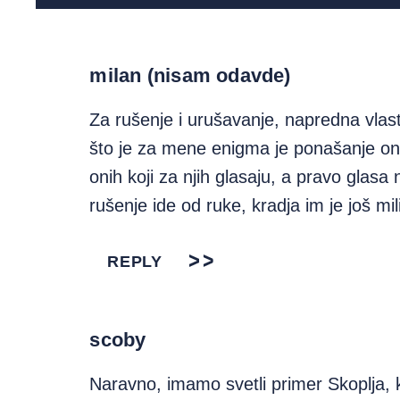
milan (nisam odavde)
Za rušenje i urušavanje, napredna vla
što je za mene enigma je ponašanje o
onih koji za njih glasaju, a pravo glasa
rušenje ide od ruke, kradja im je još mili
REPLY
scoby
Naravno, imamo svetli primer Skoplja, 