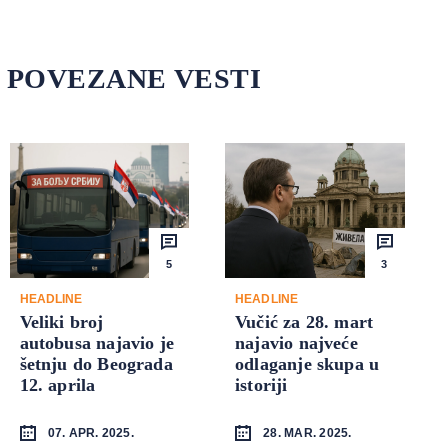
POVEZANE VESTI
5
3
HEADLINE
HEADLINE
Veliki broj
Vučić za 28. mart
autobusa najavio je
najavio najveće
šetnju do Beograda
odlaganje skupa u
12. aprila
istoriji
07. APR. 2025.
28. MAR. 2025.