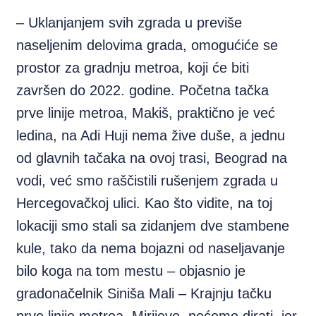
– Uklanjanjem svih zgrada u previše
naseljenim delovima grada, omogućiće se
prostor za gradnju metroa, koji će biti
završen do 2022. godine. Početna tačka
prve linije metroa, Makiš, praktično je već
ledina, na Adi Huji nema žive duše, a jednu
od glavnih tačaka na ovoj trasi, Beograd na
vodi, već smo raščistili rušenjem zgrada u
Hercegovačkoj ulici. Kao što vidite, na toj
lokaciji smo stali sa zidanjem dve stambene
kule, tako da nema bojazni od naseljavanje
bilo koga na tom mestu – objasnio je
gradonačelnik Siniša Mali – Krajnju tačku