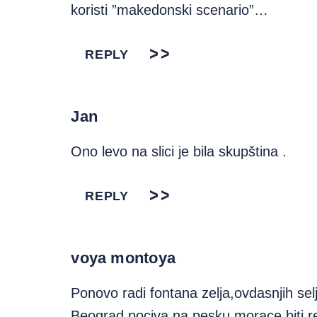
koristi ”makedonski scenario”…
REPLY
Jan
Ono levo na slici je bila skupština .
REPLY
voya montoya
Ponovo radi fontana zelja,ovdasnjih sel
Beograd,pociva na pesku,morace biti rek