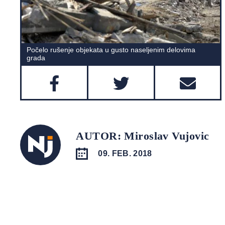
Počelo rušenje objekata u gusto naseljenim delovima
grada
AUTOR: Miroslav Vujovic
09. FEB. 2018