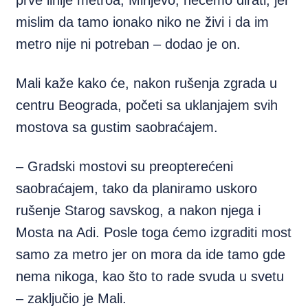
prve linije metroa, Mirijevo, nećemo dirati, jer
mislim da tamo ionako niko ne živi i da im
metro nije ni potreban – dodao je on.
Mali kaže kako će, nakon rušenja zgrada u
centru Beograda, početi sa uklanjajem svih
mostova sa gustim saobraćajem.
– Gradski mostovi su preopterećeni
saobraćajem, tako da planiramo uskoro
rušenje Starog savskog, a nakon njega i
Mosta na Adi. Posle toga ćemo izgraditi most
samo za metro jer on mora da ide tamo gde
nema nikoga, kao što to rade svuda u svetu
– zaključio je Mali.