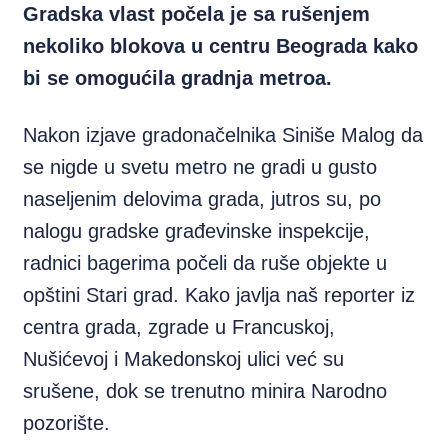
Gradska vlast počela je sa rušenjem
nekoliko blokova u centru Beograda kako
bi se omogućila gradnja metroa.
Nakon izjave gradonačelnika Siniše Malog da
se nigde u svetu metro ne gradi u gusto
naseljenim delovima grada, jutros su, po
nalogu gradske građevinske inspekcije,
radnici bagerima počeli da ruše objekte u
opštini Stari grad. Kako javlja naš reporter iz
centra grada, zgrade u Francuskoj,
Nušićevoj i Makedonskoj ulici v
eć su
srušene, dok se trenutno minira Narodno
pozorište.