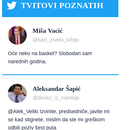
TVITOVI POZNATIH
Miša Vacić
@kazi_zivela_srbija
Oće neko na basket? Slobodan sam
narednih godina.
Aleksandar Šapić
@decko_iz_nambije
@Alek_Veliki Izvinite, predsedniče, javite mi
se kad stignete, mislim da ste mi greškom
odbili poziv šest puta