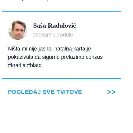
Saša Radulović
@kosmik_radule
Ništa mi nije jasno, natalna karta je
pokazivala da sigurno prelazimo cenzus
#kradja #blato
POGLEDAJ SVE TVITOVE