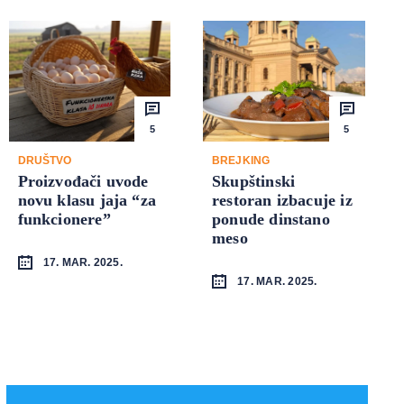
5
5
DRUŠTVO
BREJKING
Proizvođači uvode
Skupštinski
novu klasu jaja “za
restoran izbacuje iz
funkcionere”
ponude dinstano
meso
17. MAR. 2025.
17. MAR. 2025.