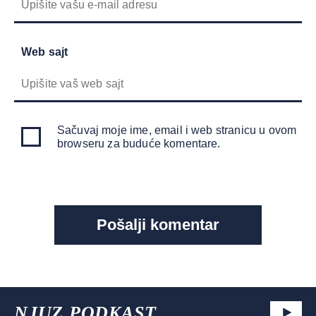
Web sajt
Sačuvaj moje ime, email i web stranicu u ovom
browseru za buduće komentare.
NJUZ PODKAST