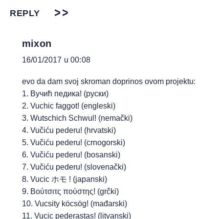
REPLY
mixon
16/01/2017 u 00:08
evo da dam svoj skroman doprinos ovom projektu:
1. Вучић педика! (руски)
2. Vuchic faggot! (engleski)
3. Wutschich Schwul! (nemački)
4. Vučiću pederu! (hrvatski)
5. Vučiću pederu! (crnogorski)
6. Vučiću pederu! (bosanski)
7. Vučiću pederu! (slovenački)
8. Vucic ホモ ! (japanski)
9. Βούτσιτς πούστης! (grčki)
10. Vucsity köcsög! (mađarski)
11. Vucic pederastas! (litvanski)