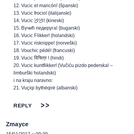
12. Vucic el maricón! (španski)
13. Vucic frocio! (italijanski)
14. Vucic 沙沙! (kineski)
15. Вучић педеруга! (bugarski)
16. Vucic Flikker! (holandski)
17. Vucic risknippe! (norveški)
18. Vouchic pédé! (francuski)
19. Vucic विचित्र ! (hindi)
20. Vucic kuntflikker! (Vučiću pizdo pederska! –
limburški holandski)
i na kraju naravno:
21. Vuçiqi bythëqirë (albanski)
REPLY
Zmayce