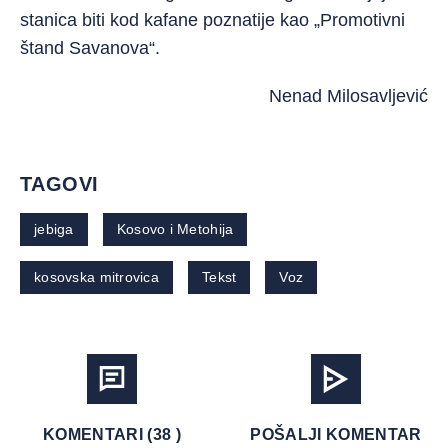
stanica biti kod kafane poznatije kao „Promotivni
štand Savanova“.
Nenad Milosavljević
TAGOVI
jebiga
Kosovo i Metohija
kosovska mitrovica
Tekst
Voz
KOMENTARI (38 )
POŠALJI KOMENTAR