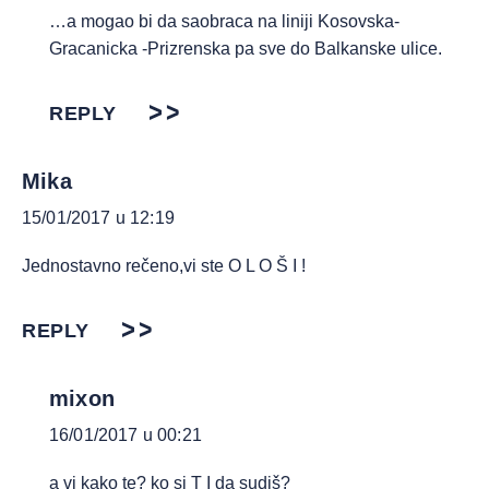
…a mogao bi da saobraca na liniji Kosovska-
Gracanicka -Prizrenska pa sve do Balkanske ulice.
REPLY
Mika
15/01/2017 u 12:19
Jednostavno rečeno,vi ste O L O Š I !
REPLY
mixon
16/01/2017 u 00:21
a vi kako te? ko si T I da sudiš?