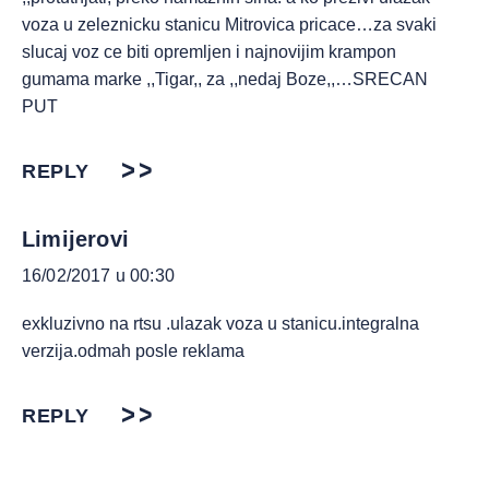
voza u zeleznicku stanicu Mitrovica pricace…za svaki
slucaj voz ce biti opremljen i najnovijim krampon
gumama marke ,,Tigar,, za ,,nedaj Boze,,…SRECAN
PUT
REPLY
Limijerovi
16/02/2017 u 00:30
exkluzivno na rtsu .ulazak voza u stanicu.integralna
verzija.odmah posle reklama
REPLY