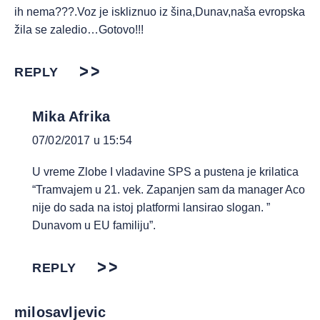
ih nema???.Voz je iskliznuo iz šina,Dunav,naša evropska
žila se zaledio…Gotovo!!!
REPLY
Mika Afrika
07/02/2017 u 15:54
U vreme Zlobe I vladavine SPS a pustena je krilatica
“Tramvajem u 21. vek. Zapanjen sam da manager Aco
nije do sada na istoj platformi lansirao slogan. ”
Dunavom u EU familiju”.
REPLY
milosavljevic