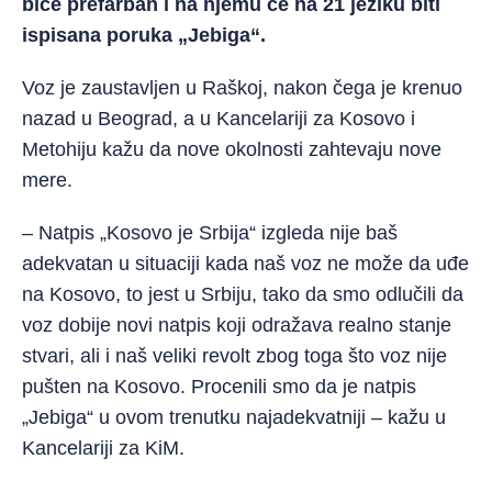
biće prefarban i na njemu će na 21 jeziku biti
ispisana poruka „Jebiga“.
Voz je zaustavljen u Raškoj, nakon čega je krenuo
nazad u Beograd, a u Kancelariji za Kosovo i
Metohiju kažu da nove okolnosti zahtevaju nove
mere.
– Natpis „Kosovo je Srbija“ izgleda nije baš
adekvatan u situaciji kada naš voz ne može da uđe
na Kosovo, to jest u Srbiju, tako da smo odlučili da
voz dobije novi natpis koji odražava realno stanje
stvari, ali i naš veliki revolt zbog toga što voz nije
pušten na Kosovo. Procenili smo da je natpis
„Jebiga“ u ovom trenutku najadekvatniji – kažu u
Kancelariji za KiM.