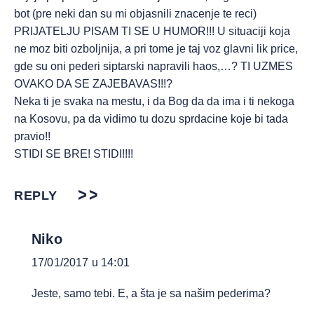
bot (pre neki dan su mi objasnili znacenje te reci)
PRIJATELJU PISAM TI SE U HUMOR!!! U situaciji koja
ne moz biti ozboljnija, a pri tome je taj voz glavni lik price,
gde su oni pederi siptarski napravili haos,…? TI UZMES
OVAKO DA SE ZAJEBAVAS!!!?
Neka ti je svaka na mestu, i da Bog da da ima i ti nekoga
na Kosovu, pa da vidimo tu dozu sprdacine koje bi tada
pravio!!
STIDI SE BRE! STIDI!!!!
REPLY
Niko
17/01/2017 u 14:01
Jeste, samo tebi. E, a šta je sa našim pederima?