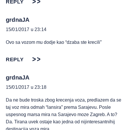
REPLY
grdnaJA
15/01/2017 u 23:14
Ovo sa vozom mu dodje kao “dzaba ste krecili”
REPLY
grdnaJA
15/01/2017 u 23:18
Da ne bude troska zbog krecenja voza, predlazem da se
taj voz mira odmah “lansira” prema Sarajevu. Posle
uspesnog marsa mira na Sarajevo moze Zagreb. A to?
Da. Tirana uvek ostaje kao jedna od nijinteresantnihij
destinacija voza mira.