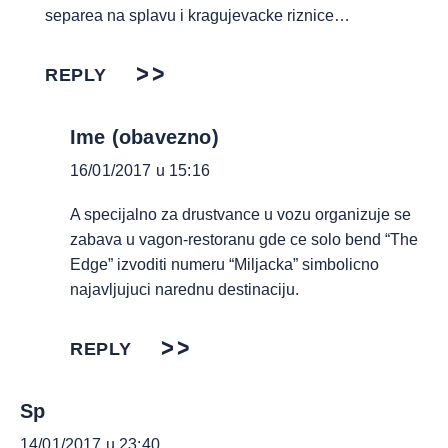
separea na splavu i kragujevacke riznice…
REPLY
Ime (obavezno)
16/01/2017 u 15:16
A specijalno za drustvance u vozu organizuje se
zabava u vagon-restoranu gde ce solo bend “The
Edge” izvoditi numeru “Miljacka” simbolicno
najavljujuci narednu destinaciju.
REPLY
Sp
14/01/2017 u 23:40