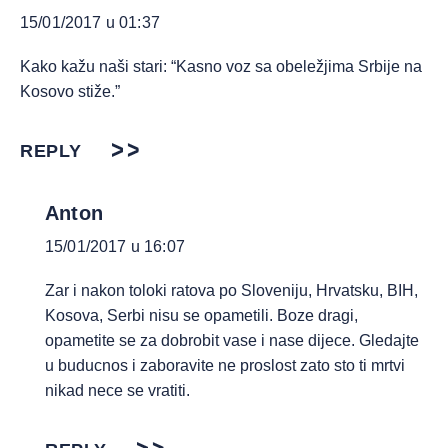
15/01/2017 u 01:37
Kako kažu naši stari: “Kasno voz sa obeležjima Srbije na
Kosovo stiže.”
REPLY
Anton
15/01/2017 u 16:07
Zar i nakon toloki ratova po Sloveniju, Hrvatsku, BIH,
Kosova, Serbi nisu se opametili. Boze dragi,
opametite se za dobrobit vase i nase dijece. Gledajte
u buducnos i zaboravite ne proslost zato sto ti mrtvi
nikad nece se vratiti.