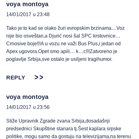
voya montoya
14/01/2017 u 23:48
Tako je to kad se olako žuri evropskim brzinama…Voz
nije bio osveštan,a Djurić nosi šal SPC krstovnice…
Crnosive boje!!!A u vozu ne važi Bus Plus,i jedan od
Apex ugovora.Opet smo apili… k…c!!!Zatvoreno je
poglavlje Srbija,sve ostalo je usiljeni tragihumor.
REPLY
voya montoya
14/01/2017 u 23:56
Stiže Upravnik Zgrade zvana Srbija,dosadašnji
predsednici Skupštine stanara tj.Šest kaplara srpske
politike, mogu samo da gostuju na televizijama,na terenu