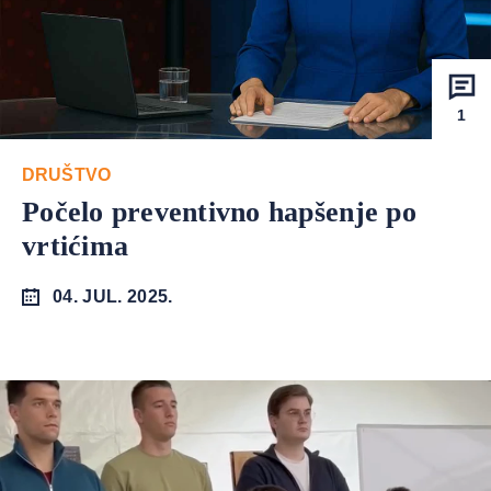
1
DRUŠTVO
Počelo preventivno hapšenje po
vrtićima
04. JUL. 2025.