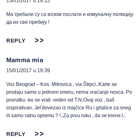
15/01/2017 u 19:13
Ма требали су са возом послати и комуналну полицију
да их све пребију !
REPLY
Mamma mia
15/01/2017 u 19:39
Voz Beograd – Kos. Mitrovica , via Štrpci..Karte se
prodaju samo u jednom smeru, nema vraćanje novca. Po
povratku -ko se vrati -orden od T.N.Ovaj voz , baš
inspirativan. Jel'dovezao iz majčice Ru i grtalice za sneg
ili samo ratnu opremu ? !..Za prvu ruku , da se krene.!..
REPLY