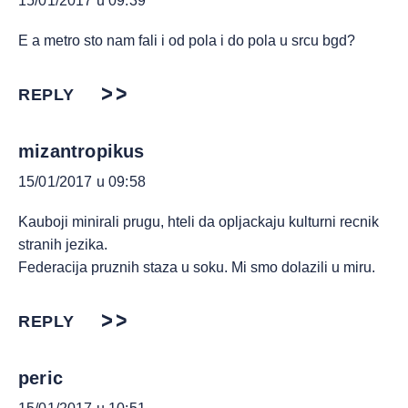
15/01/2017 u 09:39
E a metro sto nam fali i od pola i do pola u srcu bgd?
REPLY
mizantropikus
15/01/2017 u 09:58
Kauboji minirali prugu, hteli da opljackaju kulturni recnik
stranih jezika.
Federacija pruznih staza u soku. Mi smo dolazili u miru.
REPLY
peric