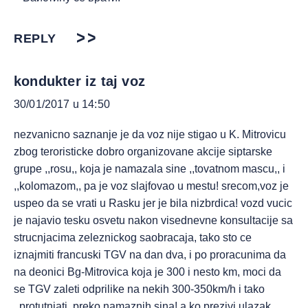
REPLY
kondukter iz taj voz
30/01/2017 u 14:50
nezvanicno saznanje je da voz nije stigao u K. Mitrovicu
zbog teroristicke dobro organizovane akcije siptarske
grupe ,,rosu,, koja je namazala sine ,,tovatnom mascu,, i
,,kolomazom,, pa je voz slajfovao u mestu! srecom,voz je
uspeo da se vrati u Rasku jer je bila nizbrdica! vozd vucic
je najavio tesku osvetu nakon visednevne konsultacije sa
strucnjacima zeleznickog saobracaja, tako sto ce
iznajmiti francuski TGV na dan dva, i po proracunima da
na deonici Bg-Mitrovica koja je 300 i nesto km, moci da
se TGV zaleti odprilike na nekih 300-350km/h i tako
,,protutnjati, preko namaznih sina! a ko prezivi ulazak