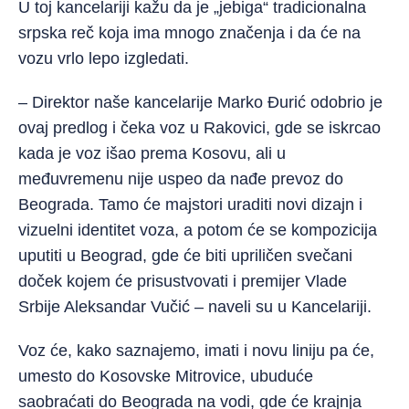
U toj kancelariji kažu da je „jebiga“ tradicionalna
srpska reč koja ima mnogo značenja i da će na
vozu vrlo lepo izgledati.
– Direktor naše kancelarije Marko Đurić odobrio je
ovaj predlog i čeka voz u Rakovici, gde se iskrcao
kada je voz išao prema Kosovu, ali u
međuvremenu nije uspeo da nađe prevoz do
Beograda. Tamo će majstori uraditi novi dizajn i
vizuelni identitet voza, a potom će se kompozicija
uputiti u Beograd, gde će biti upriličen svečani
doček kojem će prisustvovati i premijer Vlade
Srbije Aleksandar Vučić – naveli su u Kancelariji.
Voz će, kako saznajemo, imati i novu liniju pa će,
umesto do Kosovske Mitrovice, ubuduće
saobraćati do Beograda na vodi, gde će krajnja