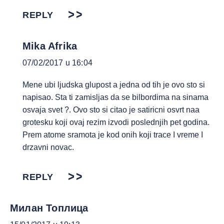
REPLY
Mika Afrika
07/02/2017 u 16:04
Mene ubi ljudska glupost a jedna od tih je ovo sto si
napisao. Sta ti zamisljas da se bilbordima na sinama
osvaja svet ?. Ovo sto si citao je satiricni osvrt naa
grotesku koji ovaj rezim izvodi poslednjih pet godina.
Prem atome sramota je kod onih koji trace I vreme I
drzavni novac.
REPLY
Милан Топлица