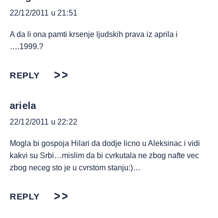
22/12/2011 u 21:51
A da li ona pamti krsenje ljudskih prava iz aprila i
….1999.?
REPLY
ariela
22/12/2011 u 22:22
Mogla bi gospoja Hilari da dodje licno u Aleksinac i vidi
kakvi su Srbi…mislim da bi cvrkutala ne zbog nafte vec
zbog neceg sto je u cvrstom stanju:)…
REPLY