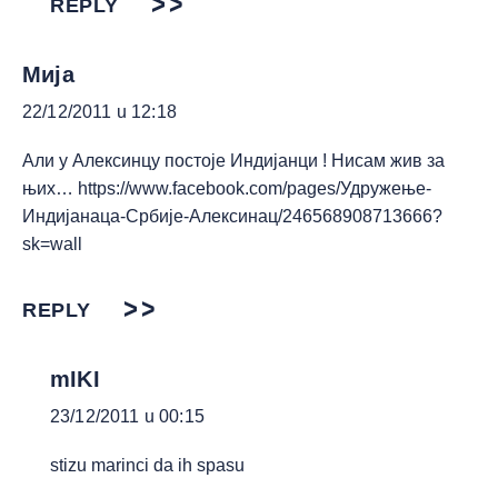
REPLY
Мија
22/12/2011 u 12:18
Али у Алексинцу постоје Индијанци ! Нисам жив за
њих…
https://www.facebook.com/pages/Удружење-
Индијанаца-Србије-Алексинац/246568908713666?
sk=wall
REPLY
mIKI
23/12/2011 u 00:15
stizu marinci da ih spasu