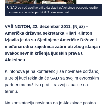
U SAD se već uveliko priča da vlasti u Aleksincu poseduju oružje
za masovno uništenje / FOTO: aleskinac.net
VAŠINGTON, 22. decembar 2011, (Njuz) –
Američka državna sekretarka Hilari Klinton
izjavila je da su Sjedinjene Američke Države i
međunarodna zajednica zabrinuti zbog stanja i
svakodnevnih kršenja ljudskih prava u
Aleksincu.
Klintonova je na konferenciji za novinare održanoj
u Beloj kući rekla da će SAD sa svojim evropskim
partnerima pažljivo pratiti razvoj situacije na
terenu.
Na konstataciju novinara da je Aleksinac postao