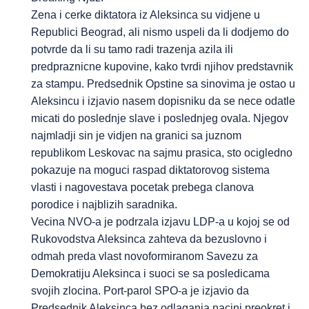
Zena i cerke diktatora iz Aleksinca su vidjene u
Republici Beograd, ali nismo uspeli da li dodjemo do
potvrde da li su tamo radi trazenja azila ili
predpraznicne kupovine, kako tvrdi njihov predstavnik
za stampu. Predsednik Opstine sa sinovima je ostao u
Aleksincu i izjavio nasem dopisniku da se nece odatle
micati do poslednje slave i poslednjeg ovala. Njegov
najmladji sin je vidjen na granici sa juznom
republikom Leskovac na sajmu prasica, sto ocigledno
pokazuje na moguci raspad diktatorovog sistema
vlasti i nagovestava pocetak prebega clanova
porodice i najblizih saradnika.
Vecina NVO-a je podrzala izjavu LDP-a u kojoj se od
Rukovodstva Aleksinca zahteva da bezuslovno i
odmah preda vlast novoformiranom Savezu za
Demokratiju Aleksinca i suoci se sa posledicama
svojih zlocina. Port-parol SPO-a je izjavio da
Predsednik Aleksinca bez odlaganja nacini preokret i