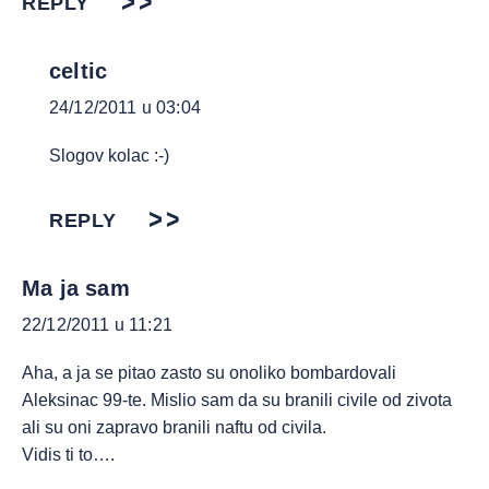
REPLY
celtic
24/12/2011 u 03:04
Slogov kolac :-)
REPLY
Ma ja sam
22/12/2011 u 11:21
Aha, a ja se pitao zasto su onoliko bombardovali
Aleksinac 99-te. Mislio sam da su branili civile od zivota
ali su oni zapravo branili naftu od civila.
Vidis ti to….