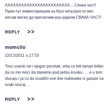
АХАХАХАХХАХАХАХАХАХАХАХА….Свака част!
Први пут коментаришем на Њуз нету,просто ово
нисам могао да прескочим-још једном СВАКА ЧАСТ!
REPLY
momcilo
22/12/2011 u 17:53
Treci svecki rat i njegov pocetak. srba ce biti taman toliko
da ce mo moci da stanemo pod jednu krusku . . . e u tom
slucaju i ja cu da izvadim ove dve nuklearke iz garaze za
svaki slucaj. . .
REPLY