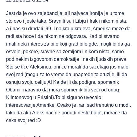
Jest da je ovo zajebancija, ali najveca ironija je u tome
sto ovo i jeste tako. Sravnili su i Libju i Irak i nikom nista,
a i nas su drndali ‘99. I na kraju krajeva, Amerika moze da
radi sta hoce i da nikom ne odgovara. Kad bi stvarno
imali neki interes za bilo koji grad bilo gde, mogli bi da ga
osvoje, pokore, sravne sa zemljom i nikom nista, samo
pod nekim izgovorom demokratije i nekih ljudskih prava.
Sto se tice Aleksinca, oni ce morati da sacekaju jos malo
svoj red (mogu za to vreme da unaprede to oruzije, ili da
osnuju svoju celiju Al Kaide ili da podignu spomenik
Obami -naravno da mora spomenik biti veci od onog
Klintonovog u Pristini).To bi sigurno uvecalo
interesovanje Amerike. Ovako je Iran sad trenutno u modi,
tako da ako Aleksinac ne ponudi nesto bolje, morace da
ceka svoj red :D