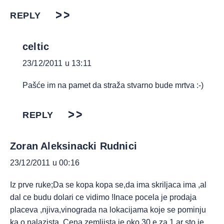
REPLY
celtic
23/12/2011 u 13:11
Pašće im na pamet da straža stvarno bude mrtva :-)
REPLY
Zoran Aleksinacki Rudnici
23/12/2011 u 00:16
Iz prve ruke;Da se kopa kopa se,da ima skriljaca ima ,al
dal ce budu dolari ce vidimo !Inace pocela je prodaja
placeva ,njiva,vinograda na lokacijama koje se pominju
ka o nalazista .Cena zemljista je oko 30 e za 1 ar sto je