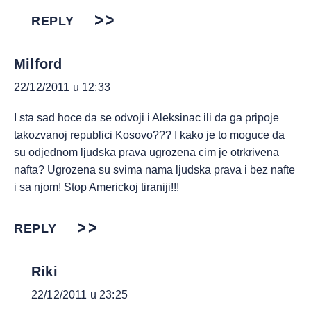
REPLY
Milford
22/12/2011 u 12:33
I sta sad hoce da se odvoji i Aleksinac ili da ga pripoje
takozvanoj republici Kosovo??? I kako je to moguce da
su odjednom ljudska prava ugrozena cim je otrkrivena
nafta? Ugrozena su svima nama ljudska prava i bez nafte
i sa njom! Stop Americkoj tiraniji!!!
REPLY
Riki
22/12/2011 u 23:25