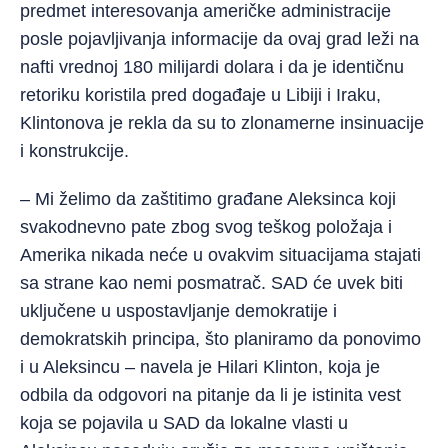
predmet interesovanja američke administracije
posle pojavljivanja informacije da ovaj grad leži na
nafti vrednoj 180 milijardi dolara i da je identičnu
retoriku koristila pred događaje u Libiji i Iraku,
Klintonova je rekla da su to zlonamerne insinuacije
i konstrukcije.
– Mi želimo da zaštitimo građane Aleksinca koji
svakodnevno pate zbog svog teškog položaja i
Amerika nikada neće u ovakvim situacijama stajati
sa strane kao nemi posmatrač. SAD će uvek biti
uključene u uspostavljanje demokratije i
demokratskih principa, što planiramo da ponovimo
i u Aleksincu – navela je Hilari Klinton, koja je
odbila da odgovori na pitanje da li je istinita vest
koja se pojavila u SAD da lokalne vlasti u