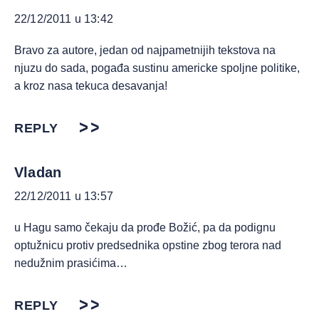
22/12/2011 u 13:42
Bravo za autore, jedan od najpametnijih tekstova na
njuzu do sada, pogađa sustinu americke spoljne politike,
a kroz nasa tekuca desavanja!
REPLY
Vladan
22/12/2011 u 13:57
u Hagu samo čekaju da prođe Božić, pa da podignu
optužnicu protiv predsednika opstine zbog terora nad
nedužnim prasićima…
REPLY