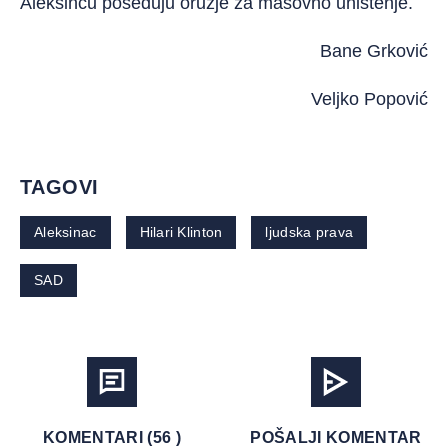
Aleksincu poseduju oružje za masovno uništenje.
Bane Grković
Veljko Popović
TAGOVI
Aleksinac
Hilari Klinton
ljudska prava
SAD
KOMENTARI (56 )
POŠALJI KOMENTAR