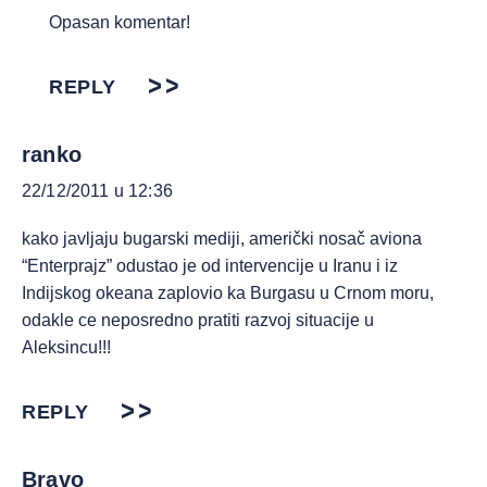
Opasan komentar!
REPLY
ranko
22/12/2011 u 12:36
kako javljaju bugarski mediji, američki nosač aviona
“Enterprajz” odustao je od intervencije u Iranu i iz
Indijskog okeana zaplovio ka Burgasu u Crnom moru,
odakle ce neposredno pratiti razvoj situacije u
Aleksincu!!!
REPLY
Bravo