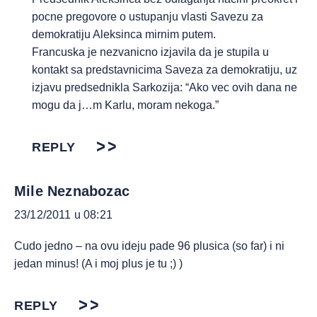
pocne pregovore o ustupanju vlasti Savezu za
demokratiju Aleksinca mirnim putem.
Francuska je nezvanicno izjavila da je stupila u
kontakt sa predstavnicima Saveza za demokratiju, uz
izjavu predsednikla Sarkozija: “Ako vec ovih dana ne
mogu da j…m Karlu, moram nekoga.”
REPLY
Mile Neznabozac
23/12/2011 u 08:21
Cudo jedno – na ovu ideju pade 96 plusica (so far) i ni
jedan minus! (A i moj plus je tu ;) )
REPLY