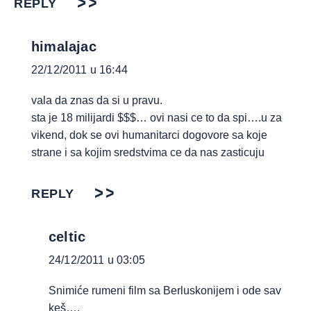
REPLY
himalajac
22/12/2011 u 16:44
vala da znas da si u pravu.
sta je 18 milijardi $$$… ovi nasi ce to da spi….u za
vikend, dok se ovi humanitarci dogovore sa koje
strane i sa kojim sredstvima ce da nas zasticuju
REPLY
celtic
24/12/2011 u 03:05
Snimiće rumeni film sa Berluskonijem i ode sav
keš….