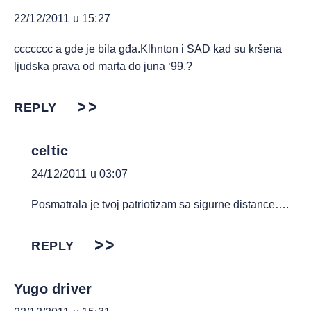
22/12/2011 u 15:27
ccccccc a gde je bila gđa.Klhnton i SAD kad su kršena
ljudska prava od marta do juna ‘99.?
REPLY
celtic
24/12/2011 u 03:07
Posmatrala je tvoj patriotizam sa sigurne distance….
REPLY
Yugo driver