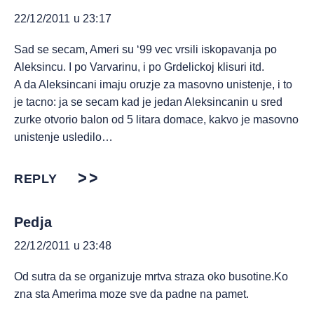
22/12/2011 u 23:17
Sad se secam, Ameri su ‘99 vec vrsili iskopavanja po
Aleksincu. I po Varvarinu, i po Grdelickoj klisuri itd.
A da Aleksincani imaju oruzje za masovno unistenje, i to
je tacno: ja se secam kad je jedan Aleksincanin u sred
zurke otvorio balon od 5 litara domace, kakvo je masovno
unistenje usledilo…
REPLY
Pedja
22/12/2011 u 23:48
Od sutra da se organizuje mrtva straza oko busotine.Ko
zna sta Amerima moze sve da padne na pamet.