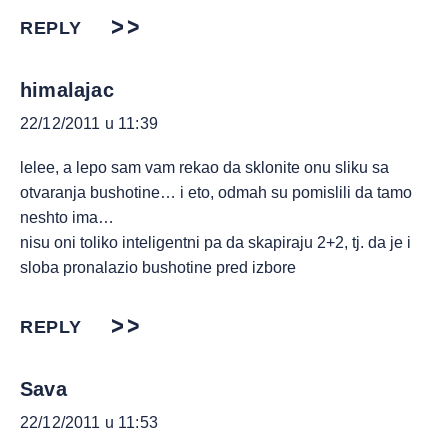
REPLY
himalajac
22/12/2011 u 11:39
lelee, a lepo sam vam rekao da sklonite onu sliku sa
otvaranja bushotine… i eto, odmah su pomislili da tamo
neshto ima…
nisu oni toliko inteligentni pa da skapiraju 2+2, tj. da je i
sloba pronalazio bushotine pred izbore
REPLY
Sava
22/12/2011 u 11:53