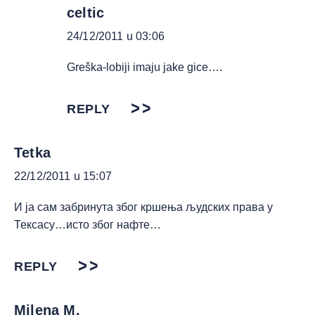
celtic
24/12/2011 u 03:06
Greška-lobiji imaju jake gice….
REPLY
Tetka
22/12/2011 u 15:07
И ја сам забринута због кршења људских права у
Тексасу…исто због нафте…
REPLY
Milena M.