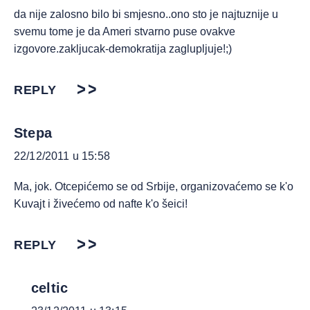
da nije zalosno bilo bi smjesno..ono sto je najtuznije u
svemu tome je da Ameri stvarno puse ovakve
izgovore.zakljucak-demokratija zaglupljuje!;)
REPLY
Stepa
22/12/2011 u 15:58
Ma, jok. Otcepićemo se od Srbije, organizovaćemo se k'o
Kuvajt i živećemo od nafte k'o šeici!
REPLY
celtic