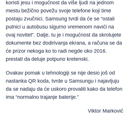
koristi jesu i mogućnost da više ljudi na jednom
mestu bežično povežu svoje telefone koji time
postaju zvučnici. Samsung tvrdi da će se “ostali
putnici u autobusu sigurno vremenom navići na
ovaj novitet”. Dalje, tu je i mogućnost da skrolujete
dokumente bez dodirivanja ekrana, a računa se da
će prizor nekoga ko to radi negde oko 2016.
prestati da deluje potpuno kretenski.
Ovakav pomak u tehnologiji se nije desio još od
nastanka QR koda, tvrde u Samsungu i najavljuju
da se nadaju da će uskoro provaliti kako da telefon
ima “normalno trajanje baterije.”
Viktor Marković