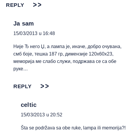
REPLY
Ja sam
15/03/2013 u 16:48
Није Ђ него Џ, а лампа је, иначе, добро очувана,
смб боје, тешка 187 гр, димензије 120х60х23,
меморија ме слабо служи, подржава се са обе
руке…
REPLY
celtic
15/03/2013 u 20:52
Šta se podržava sa obe ruke, lampa ili memorija?!