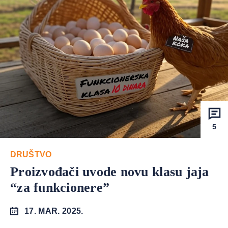
5
DRUŠTVO
Proizvođači uvode novu klasu jaja
“za funkcionere”
17. MAR. 2025.