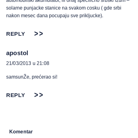
automobilski akumulator, ili onaj specificno srbski izum –
solarne punjacke stanice na svakom cosku ( gde srbi
nakon mesec dana pocupaju sve prikljucke).
REPLY
apostol
21/03/2013 u 21:08
samsunŽe, prećerao si!
REPLY
Komentar