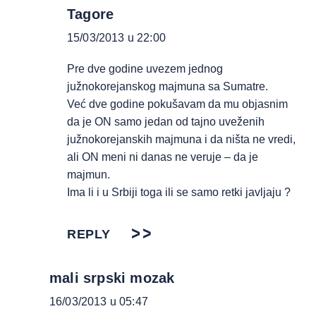
Tagore
15/03/2013 u 22:00
Pre dve godine uvezem jednog
južnokorejanskog majmuna sa Sumatre.
Već dve godine pokušavam da mu objasnim
da je ON samo jedan od tajno uveženih
južnokorejanskih majmuna i da ništa ne vredi,
ali ON meni ni danas ne veruje – da je
majmun.
Ima li i u Srbiji toga ili se samo retki javljaju ?
REPLY
mali srpski mozak
16/03/2013 u 05:47