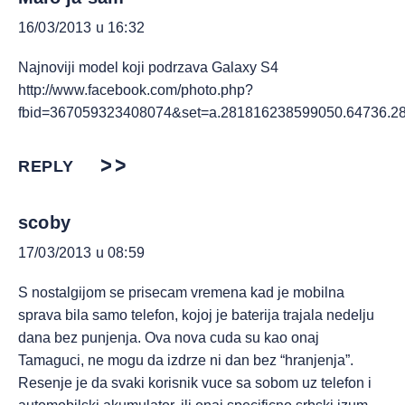
16/03/2013 u 16:32
Najnoviji model koji podrzava Galaxy S4
http://www.facebook.com/photo.php?
fbid=367059323408074&set=a.281816238599050.64736.2
REPLY
scoby
17/03/2013 u 08:59
S nostalgijom se prisecam vremena kad je mobilna
sprava bila samo telefon, kojoj je baterija trajala nedelju
dana bez punjenja. Ova nova cuda su kao onaj
Tamaguci, ne mogu da izdrze ni dan bez “hranjenja”.
Resenje je da svaki korisnik vuce sa sobom uz telefon i