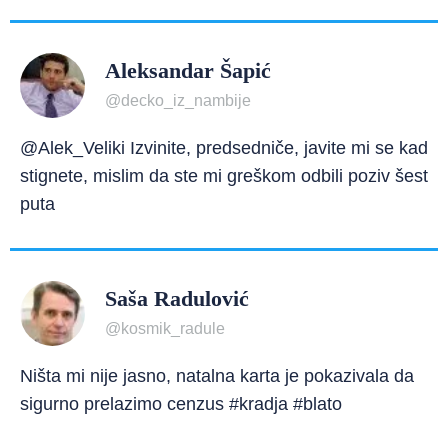
Aleksandar Šapić
@decko_iz_nambije
@Alek_Veliki Izvinite, predsedniče, javite mi se kad
stignete, mislim da ste mi greškom odbili poziv šest
puta
Saša Radulović
@kosmik_radule
Ništa mi nije jasno, natalna karta je pokazivala da
sigurno prelazimo cenzus #kradja #blato