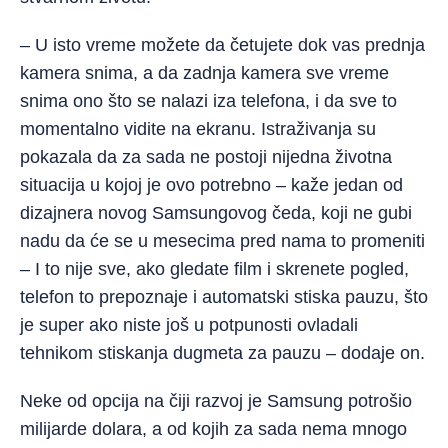
– U isto vreme možete da četujete dok vas prednja
kamera snima, a da zadnja kamera sve vreme
snima ono što se nalazi iza telefona, i da sve to
momentalno vidite na ekranu. Istraživanja su
pokazala da za sada ne postoji nijedna životna
situacija u kojoj je ovo potrebno – kaže jedan od
dizajnera novog Samsungovog čeda, koji ne gubi
nadu da će se u mesecima pred nama to promeniti
– I to nije sve, ako gledate film i skrenete pogled,
telefon to prepoznaje i automatski stiska pauzu, što
je super ako niste još u potpunosti ovladali
tehnikom stiskanja dugmeta za pauzu – dodaje on.
Neke od opcija na čiji razvoj je Samsung potrošio
milijarde dolara, a od kojih za sada nema mnogo