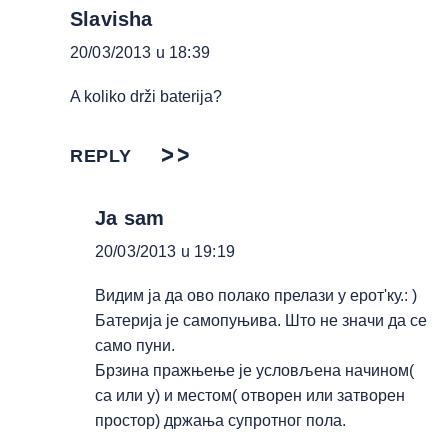
Slavisha
20/03/2013 u 18:39
A koliko drži baterija?
REPLY
Ja sam
20/03/2013 u 19:19
Видим ја да ово полако прелази у ерот'ку.: )
Батерија је самопуњива. Што не значи да се
само пуни.
Брзина пражњење је условљена начином(
са или у) и местом( отворен или затворен
простор) држања супротног пола.