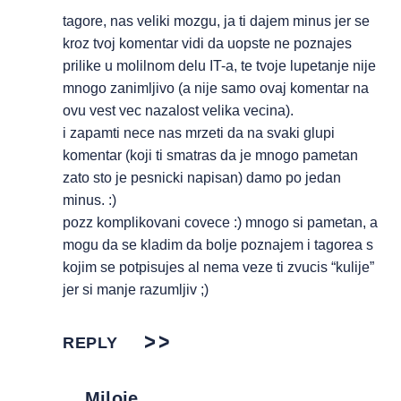
tagore, nas veliki mozgu, ja ti dajem minus jer se
kroz tvoj komentar vidi da uopste ne poznajes
prilike u molilnom delu IT-a, te tvoje lupetanje nije
mnogo zanimljivo (a nije samo ovaj komentar na
ovu vest vec nazalost velika vecina).
i zapamti nece nas mrzeti da na svaki glupi
komentar (koji ti smatras da je mnogo pametan
zato sto je pesnicki napisan) damo po jedan
minus. :)
pozz komplikovani covece :) mnogo si pametan, a
mogu da se kladim da bolje poznajem i tagorea s
kojim se potpisujes al nema veze ti zvucis “kulije”
jer si manje razumljiv ;)
REPLY
Miloje