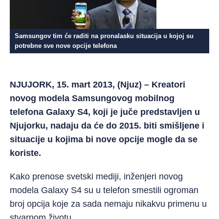
Samsungov tim će raditi na pronalasku situacija u kojoj su
potrebne sve nove opcije telefona
NJUJORK, 15. mart 2013, (Njuz) – Kreatori
novog modela Samsungovog mobilnog
telefona Galaxy S4, koji je juče predstavljen u
Njujorku, nadaju da će do 2015. biti smišljene i
situacije u kojima bi nove opcije mogle da se
koriste.
Kako prenose svetski mediji, inženjeri novog
modela Galaxy S4 su u telefon smestili ogroman
broj opcija koje za sada nemaju nikakvu primenu u
stvarnom životu.