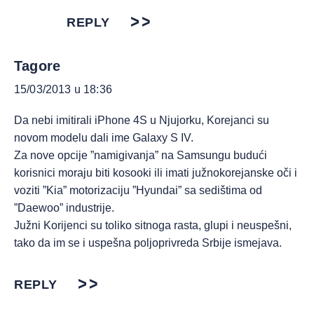
REPLY
Tagore
15/03/2013 u 18:36
Da nebi imitirali iPhone 4S u Njujorku, Korejanci su
novom modelu dali ime Galaxy S IV.
Za nove opcije ”namigivanja” na Samsungu budući
korisnici moraju biti kosooki ili imati južnokorejanske oči i
voziti ”Kia” motorizaciju ”Hyundai” sa sedištima od
”Daewoo” industrije.
Južni Korijenci su toliko sitnoga rasta, glupi i neuspešni,
tako da im se i uspešna poljoprivreda Srbije ismejava.
REPLY