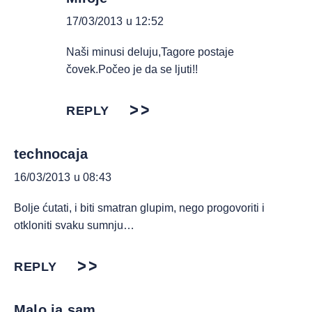
17/03/2013 u 12:52
Naši minusi deluju,Tagore postaje
čovek.Počeo je da se ljuti!!
REPLY
technocaja
16/03/2013 u 08:43
Bolje ćutati, i biti smatran glupim, nego progovoriti i
otkloniti svaku sumnju…
REPLY
Malo ja sam