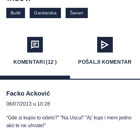
Butik
Garderoba
Šaneri
KOMENTARI (12 )
POŠALJI KOMENTAR
Facko Acković
06/07/2013 u 10:28
“Gde si kupio to odelo?” “Na Uscu!” “Aj’ kupi i meni jedno
ako te ne uhvate!”