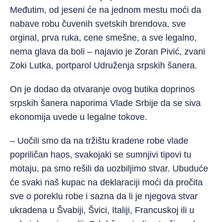
Međutim, od jeseni će na jednom mestu moći da
nabave robu čuvenih svetskih brendova, sve
orginal, prva ruka, cene smešne, a sve legalno,
nema glava da boli – najavio je Zoran Pivić, zvani
Zoki Lutka, portparol Udruženja srpskih šanera.
On je dodao da otvaranje ovog butika doprinos
srpskih šanera naporima Vlade Srbije da se siva
ekonomija uvede u legalne tokove.
– Uočili smo da na tržištu kradene robe vlade
popriličan haos, svakojaki se sumnjivi tipovi tu
motaju, pa smo rešili da uozbiljimo stvar. Ubuduće
će svaki naš kupac na deklaraciji moći da pročita
sve o poreklu robe i sazna da li je njegova stvar
ukradena u Švabiji, Švici, Italiji, Francuskoj ili u