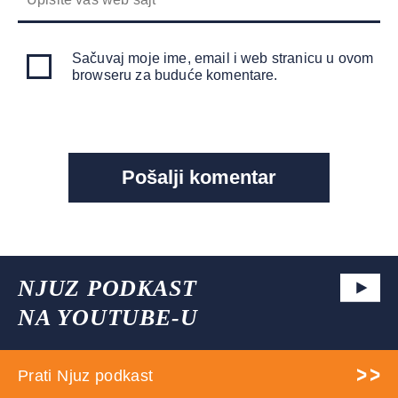
Sačuvaj moje ime, email i web stranicu u ovom
browseru za buduće komentare.
NJUZ PODKAST
NA YOUTUBE-U
Prati Njuz podkast