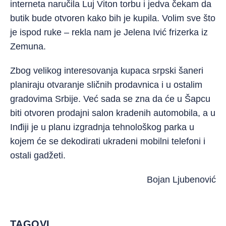
interneta naručila Luj Viton torbu i jedva čekam da
butik bude otvoren kako bih je kupila. Volim sve što
je ispod ruke – rekla nam je Jelena Ivić frizerka iz
Zemuna.
Zbog velikog interesovanja kupaca srpski šaneri
planiraju otvaranje sličnih prodavnica i u ostalim
gradovima Srbije. Već sada se zna da će u Šapcu
biti otvoren prodajni salon kradenih automobila, a u
Inđiji je u planu izgradnja tehnološkog parka u
kojem će se dekodirati ukradeni mobilni telefoni i
ostali gadžeti.
Bojan Ljubenović
TAGOVI