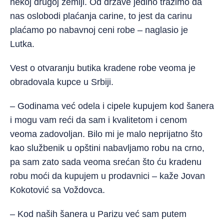
nekoj drugoj zemlji. Od države jedino tražimo da
nas oslobodi plaćanja carine, to jest da carinu
plaćamo po nabavnoj ceni robe – naglasio je
Lutka.
Vest o otvaranju butika kradene robe veoma je
obradovala kupce u Srbiji.
– Godinama već odela i cipele kupujem kod šanera
i mogu vam reći da sam i kvalitetom i cenom
veoma zadovoljan. Bilo mi je malo neprijatno što
kao službenik u opštini nabavljamo robu na crno,
pa sam zato sada veoma srećan što ću kradenu
robu moći da kupujem u prodavnici – kaže Jovan
Kokotović sa Voždovca.
– Kod naših šanera u Parizu već sam putem