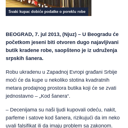
Svaki kupac dobiće podatke o poreklu robe
BEOGRAD, 7. jul 2013, (Njuz) – U Beogradu će
početkom jeseni biti otvoren dugo najavljivani
butik kradene robe, saopšteno je iz udruženja
srpskih šanera.
Robu ukradenu u Zapadnoj Evropi građani Srbije
moći će da kupe u nekoliko stotina kvadratnih
metara prodajnog prostora butika koji će se zvati
jednostavno – „Kod šanera“.
– Decenijama su naši ljudi kupovali odeću, nakit,
parfeme i satove kod šanera, rizikujući da im neko
uvali falsifikat ili da imaju problem sa zakonom.