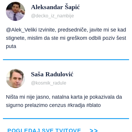
Aleksandar Šapić
@decko_iz_nambije
@Alek_Veliki Izvinite, predsedniče, javite mi se kad
stignete, mislim da ste mi greškom odbili poziv šest
puta
Saša Radulović
@kosmik_radule
Ništa mi nije jasno, natalna karta je pokazivala da
sigurno prelazimo cenzus #kradja #blato
POGLEDAJ SVE TVITOVE