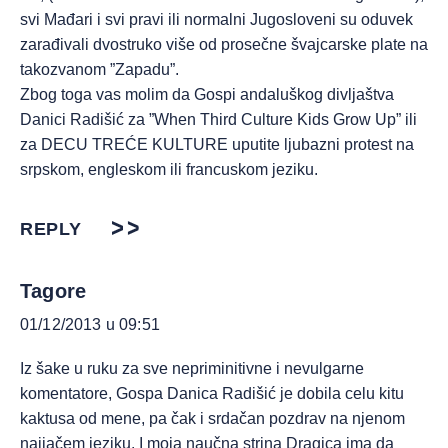
svi Mađari i svi pravi ili normalni Jugosloveni su oduvek
zarađivali dvostruko više od prosečne švajcarske plate na
takozvanom ”Zapadu”.
Zbog toga vas molim da Gospi andaluškog divljaštva
Danici Radišić za ”When Third Culture Kids Grow Up” ili
za DECU TREĆE KULTURE uputite ljubazni protest na
srpskom, engleskom ili francuskom jeziku.
REPLY
Tagore
01/12/2013 u 09:51
Iz šake u ruku za sve nepriminitivne i nevulgarne
komentatore, Gospa Danica Radišić je dobila celu kitu
kaktusa od mene, pa čak i srdačan pozdrav na njenom
najjačem jeziku. I moja naučna strina Dragica ima da