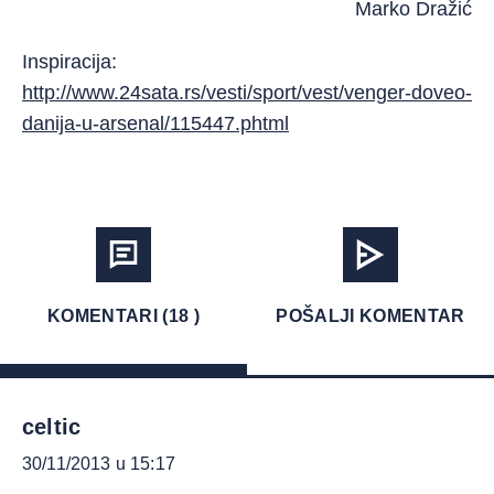
Marko Dražić
Inspiracija:
http://www.24sata.rs/vesti/sport/vest/venger-doveo-
danija-u-arsenal/115447.phtml
KOMENTARI (18 )
POŠALJI KOMENTAR
celtic
30/11/2013 u 15:17