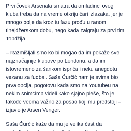
Prvi čovek Arsenala smatra da omladinci ovog
kluba treba da na vreme otkriju čari izlazaka, jer je
mnogo bolje da kroz tu fazu prođu u ranom
tinejdžerskom dobu, nego kada zaigraju za prvi tim
Topdžija.
– Razmišljali smo ko bi mogao da im pokaže sve
najznačajnije klubove po Londonu, a da im
istovremeno za šankom ispriča i neku anegdotu
vezanu za fudbal. Saša Ćurčić nam je svima bio
prva opcija, pogotovu kada smo na Youtubeu na
nekim snimcima videli kako sjajno pleše, što je
takođe veoma važno za posao koji mu predstoji –
izjavio je Arsen Venger.
Saša Ćurčić kaže da mu je velika čast da