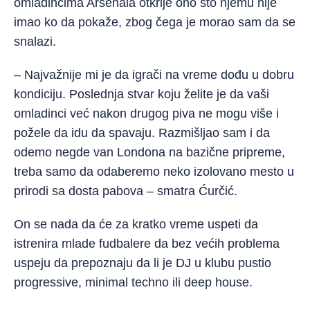
omladincima Arsenala otkrije ono što njemu nije
imao ko da pokaže, zbog čega je morao sam da se
snalazi.
– Najvažnije mi je da igrači na vreme dođu u dobru
kondiciju. Poslednja stvar koju želite je da vaši
omladinci već nakon drugog piva ne mogu više i
požele da idu da spavaju. Razmišljao sam i da
odemo negde van Londona na bazične pripreme,
treba samo da odaberemo neko izolovano mesto u
prirodi sa dosta pabova – smatra Ćurčić.
On se nada da će za kratko vreme uspeti da
istrenira mlade fudbalere da bez većih problema
uspeju da prepoznaju da li je DJ u klubu pustio
progressive, minimal techno ili deep house.