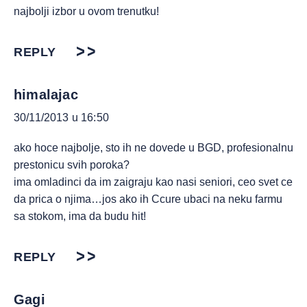
najbolji izbor u ovom trenutku!
REPLY
himalajac
30/11/2013 u 16:50
ako hoce najbolje, sto ih ne dovede u BGD, profesionalnu
prestonicu svih poroka?
ima omladinci da im zaigraju kao nasi seniori, ceo svet ce
da prica o njima…jos ako ih Ccure ubaci na neku farmu
sa stokom, ima da budu hit!
REPLY
Gagi