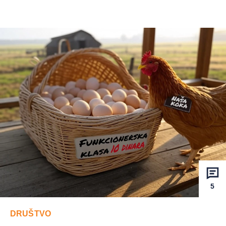
5
DRUŠTVO