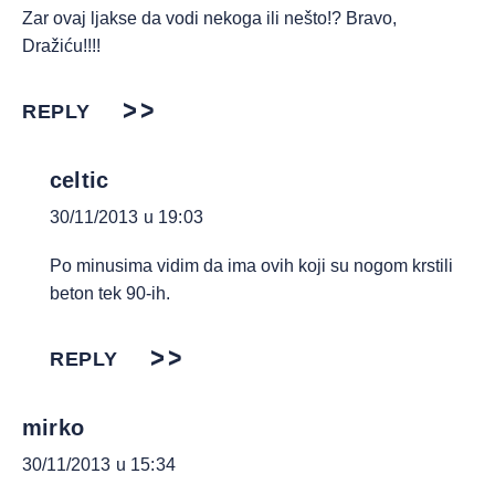
Zar ovaj ljakse da vodi nekoga ili nešto!? Bravo,
Dražiću!!!!
REPLY
celtic
30/11/2013 u 19:03
Po minusima vidim da ima ovih koji su nogom krstili
beton tek 90-ih.
REPLY
mirko
30/11/2013 u 15:34