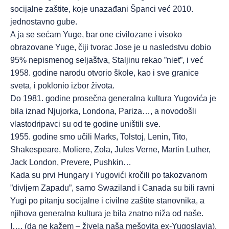
socijalne zaštite, koje unazađani Španci već 2010.
jednostavno gube.
A ja se sećam Yuge, bar one civilozane i visoko
obrazovane Yuge, čiji tvorac Jose je u nasledstvu dobio
95% nepismenog seljaštva, Staljinu rekao ”niet”, i već
1958. godine narodu otvorio škole, kao i sve granice
sveta, i poklonio izbor života.
Do 1981. godine prosečna generalna kultura Yugovića je
bila iznad Njujorka, Londona, Pariza…, a novodošli
vlastodripavci su od te godine uništili sve.
1955. godine smo učili Marks, Tolstoj, Lenin, Tito,
Shakespeare, Moliere, Zola, Jules Verne, Martin Luther,
Jack London, Prevere, Pushkin…
Kada su prvi Hungary i Yugovići kročili po takozvanom
”divljem Zapadu”, samo Swaziland i Canada su bili ravni
Yugi po pitanju socijalne i civilne zaštite stanovnika, a
njihova generalna kultura je bila znatno niža od naše.
I…, (da ne kažem – živela naša mešovita ex-Yugoslavia),