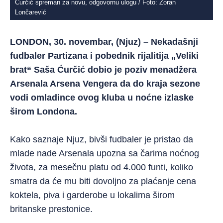
Ćurčić spreman za novu, odgovornu ulogu / Foto: Zoran
Lončarević
LONDON, 30. novembar, (Njuz) – Nekadašnji
fudbaler Partizana i pobednik rijalitija „Veliki
brat“ Saša Ćurčić dobio je poziv menadžera
Arsenala Arsena Vengera da do kraja sezone
vodi omladince ovog kluba u noćne izlaske
širom Londona.
Kako saznaje Njuz, bivši fudbaler je pristao da
mlade nade Arsenala upozna sa čarima noćnog
života, za mesečnu platu od 4.000 funti, koliko
smatra da će mu biti dovoljno za plaćanje cena
koktela, piva i garderobe u lokalima širom
britanske prestonice.