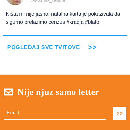
@kosmik_radule
Ništa mi nije jasno, natalna karta je pokazivala da
sigurno prelazimo cenzus #kradja #blato
POGLEDAJ SVE TVITOVE
Nije njuz samo letter