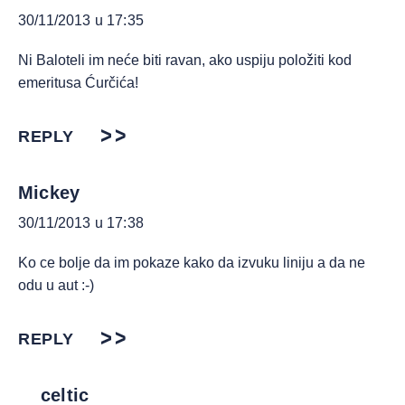
30/11/2013 u 17:35
Ni Baloteli im neće biti ravan, ako uspiju položiti kod
emeritusa Ćurčića!
REPLY
Mickey
30/11/2013 u 17:38
Ko ce bolje da im pokaze kako da izvuku liniju a da ne
odu u aut :-)
REPLY
celtic