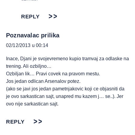
REPLY
Poznavalac prilika
02/12/2013 u 00:14
Inace, Djani je svojevremeno kupio tramvaj za odlaske na
trening. Ali ozbiljno…
Ozbiljan lik… Pravi covek na pravom mestu.
Jos jedan odlican Arsenalov potez.
(ako se javi jos jedan pametnjakovic koji ce objasniti da
je ovo sarkastican sajt, unapred mu kazem j… se..). Jer
ovo nije sarkastican sajt.
REPLY