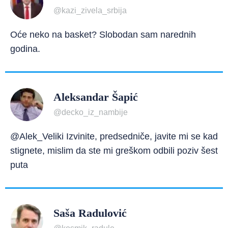
@kazi_zivela_srbija
Oće neko na basket? Slobodan sam narednih
godina.
Aleksandar Šapić
@decko_iz_nambije
@Alek_Veliki Izvinite, predsedniče, javite mi se kad
stignete, mislim da ste mi greškom odbili poziv šest
puta
Saša Radulović