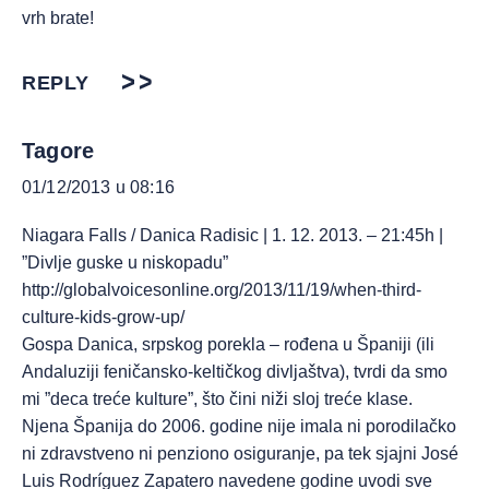
vrh brate!
REPLY
Tagore
01/12/2013 u 08:16
Niagara Falls / Danica Radisic | 1. 12. 2013. – 21:45h |
”Divlje guske u niskopadu”
http://globalvoicesonline.org/2013/11/19/when-third-
culture-kids-grow-up/
Gospa Danica, srpskog porekla – rođena u Španiji (ili
Andaluziji feničansko-keltičkog divljaštva), tvrdi da smo
mi ”deca treće kulture”, što čini niži sloj treće klase.
Njena Španija do 2006. godine nije imala ni porodilačko
ni zdravstveno ni penziono osiguranje, pa tek sjajni José
Luis Rodríguez Zapatero navedene godine uvodi sve