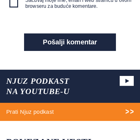
Sačuvaj moje ime, email i web stranicu u ovom
browseru za buduće komentare.
NJUZ PODKAST
NA YOUTUBE-U
Prati Njuz podkast