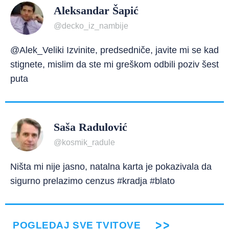
Aleksandar Šapić
@decko_iz_nambije
@Alek_Veliki Izvinite, predsedniče, javite mi se kad
stignete, mislim da ste mi greškom odbili poziv šest
puta
Saša Radulović
@kosmik_radule
Ništa mi nije jasno, natalna karta je pokazivala da
sigurno prelazimo cenzus #kradja #blato
POGLEDAJ SVE TVITOVE