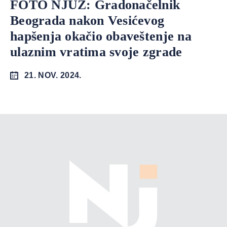
FOTO NJUZ: Gradonačelnik
Beograda nakon Vesićevog
hapšenja okačio obaveštenje na
ulaznim vratima svoje zgrade
21. NOV. 2024.