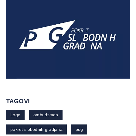
TAGOVI
Logo
ombudsman
pokret slobodnih gradjana
psg