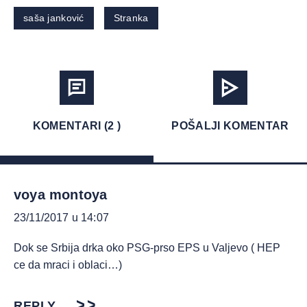
saša janković
Stranka
KOMENTARI (2 )
POŠALJI KOMENTAR
voya montoya
23/11/2017 u 14:07
Dok se Srbija drka oko PSG-prso EPS u Valjevo ( HEP
ce da mraci i oblaci…)
REPLY