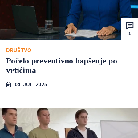
1
DRUŠTVO
Počelo preventivno hapšenje po
vrtićima
04. JUL. 2025.