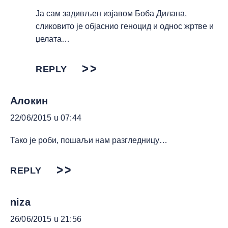
Ја сам задивљен изјавом Боба Дилана,
сликовито је објаснио геноцид и однос жртве и
џелата…
REPLY
Алокин
22/06/2015 u 07:44
Тако је роби, пошаљи нам разгледницу…
REPLY
niza
26/06/2015 u 21:56