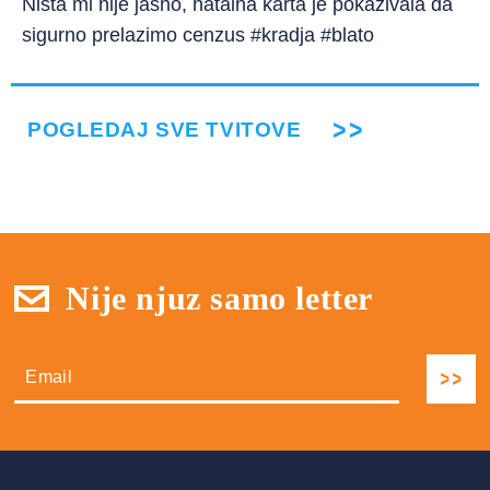
Ništa mi nije jasno, natalna karta je pokazivala da
sigurno prelazimo cenzus #kradja #blato
POGLEDAJ SVE TVITOVE
Nije njuz samo letter