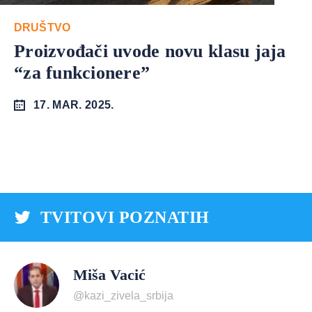
DRUŠTVO
Proizvođači uvode novu klasu jaja
“za funkcionere”
17. MAR. 2025.
TVITOVI POZNATIH
Miša Vacić
@kazi_zivela_srbija