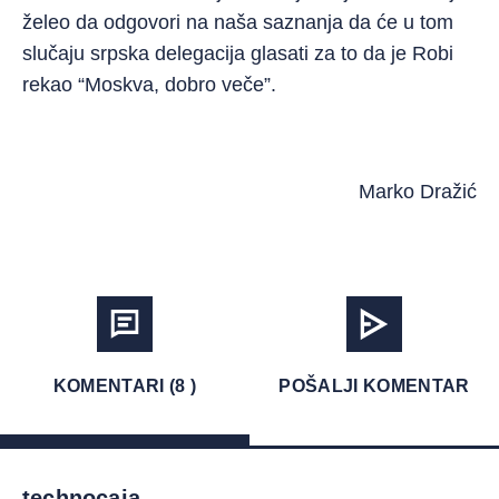
želeo da odgovori na naša saznanja da će u tom
slučaju srpska delegacija glasati za to da je Robi
rekao “Moskva, dobro veče”.
Marko Dražić
KOMENTARI (8 )
POŠALJI KOMENTAR
technocaja