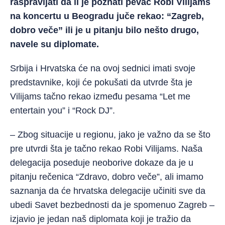
raspravljati da li je poznati pevač Robi Vilijams
na koncertu u Beogradu juče rekao: “Zagreb,
dobro veče” ili je u pitanju bilo nešto drugo,
navele su diplomate.
Srbija i Hrvatska će na ovoj sednici imati svoje
predstavnike, koji će pokušati da utvrde šta je
Vilijams tačno rekao između pesama “Let me
entertain you” i “Rock DJ”.
– Zbog situacije u regionu, jako je važno da se što
pre utvrdi šta je tačno rekao Robi Vilijams. Naša
delegacija poseduje neoborive dokaze da je u
pitanju rečenica “Zdravo, dobro veče”, ali imamo
saznanja da će hrvatska delegacije učiniti sve da
ubedi Savet bezbednosti da je spomenuo Zagreb –
izjavio je jedan naš diplomata koji je tražio da