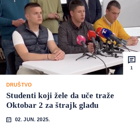
1
DRUŠTVO
Studenti koji žele da uče traže
Oktobar 2 za štrajk glađu
02. JUN. 2025.