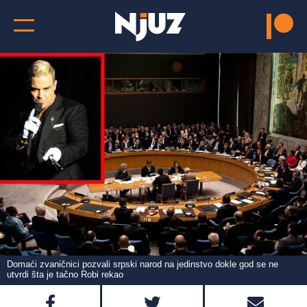
Domaći zvaničnici pozvali srpski narod na jedinstvo dokle god se ne
utvrdi šta je tačno Robi rekao