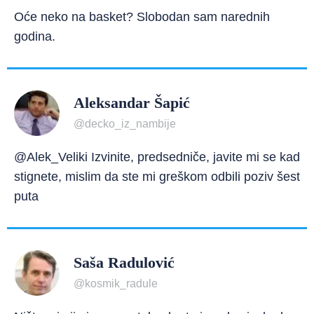
Oće neko na basket? Slobodan sam narednih
godina.
Aleksandar Šapić
@decko_iz_nambije
@Alek_Veliki Izvinite, predsedniče, javite mi se kad
stignete, mislim da ste mi greškom odbili poziv šest
puta
Saša Radulović
@kosmik_radule