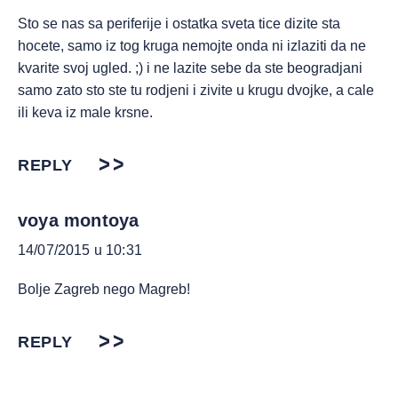
Sto se nas sa periferije i ostatka sveta tice dizite sta
hocete, samo iz tog kruga nemojte onda ni izlaziti da ne
kvarite svoj ugled. ;) i ne lazite sebe da ste beogradjani
samo zato sto ste tu rodjeni i zivite u krugu dvojke, a cale
ili keva iz male krsne.
REPLY
voya montoya
14/07/2015 u 10:31
Bolje Zagreb nego Magreb!
REPLY