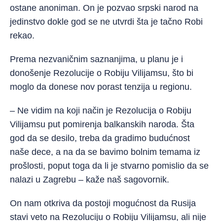
ostane anoniman. On je pozvao srpski narod na
jedinstvo dokle god se ne utvrdi šta je tačno Robi
rekao.
Prema nezvaničnim saznanjima, u planu je i
donošenje Rezolucije o Robiju Vilijamsu, što bi
moglo da donese nov porast tenzija u regionu.
– Ne vidim na koji način je Rezolucija o Robiju
Vilijamsu put pomirenja balkanskih naroda. Šta
god da se desilo, treba da gradimo budućnost
naše dece, a na da se bavimo bolnim temama iz
prošlosti, poput toga da li je stvarno pomislio da se
nalazi u Zagrebu – kaže naš sagovornik.
On nam otkriva da postoji mogućnost da Rusija
stavi veto na Rezoluciju o Robiju Vilijamsu, ali nije