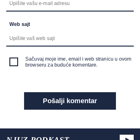
Web sajt
Sačuvaj moje ime, email i web stranicu u ovom
browseru za buduće komentare.
NJUZ PODKAST