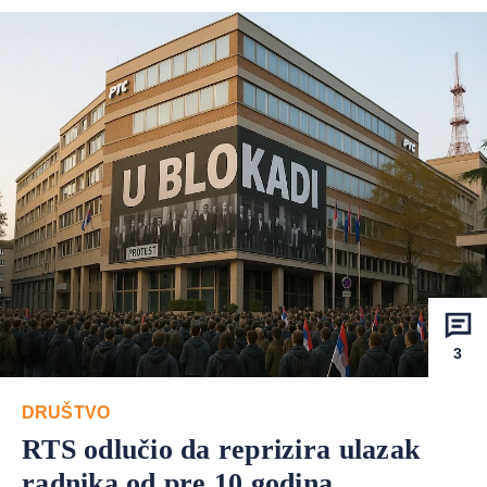
3
DRUŠTVO
RTS odlučio da reprizira ulazak
radnika od pre 10 godina