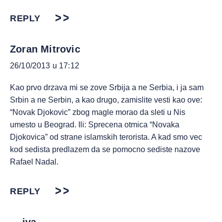
REPLY
Zoran Mitrovic
26/10/2013 u 17:12
Kao prvo drzava mi se zove Srbija a ne Serbia, i ja sam
Srbin a ne Serbin, a kao drugo, zamislite vesti kao ove:
“Novak Djokovic” zbog magle morao da sleti u Nis
umesto u Beograd. Ili: Sprecena otmica “Novaka
Djokovica” od strane islamskih terorista. A kad smo vec
kod sedista predlazem da se pomocno sediste nazove
Rafael Nadal.
REPLY