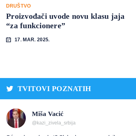
DRUŠTVO
Proizvođači uvode novu klasu jaja
“za funkcionere”
17. MAR. 2025.
TVITOVI POZNATIH
Miša Vacić
@kazi_zivela_srbija