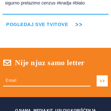
sigurno prelazimo cenzus #kradja #blato
POGLEDAJ SVE TVITOVE
Nije njuz samo letter
О NAMA
MEDIA KIT
USLOVI KORIŠĆENJA