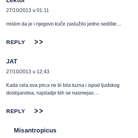
Lektor
27/10/2013 u 01:11
mislim da je i njegovo kuče zaslužilo jedno sedište…
REPLY
JAT
27/10/2013 u 12:43
Kada cela ova prica ne bi bila tuzna i ispod ljudskog
dostojanstva, najsladje bih se nasmejao…
REPLY
Misantropicus