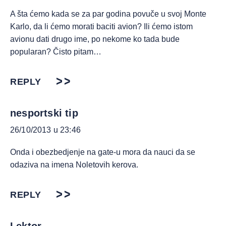
A šta ćemo kada se za par godina povuče u svoj Monte
Karlo, da li ćemo morati baciti avion? Ili ćemo istom
avionu dati drugo ime, po nekome ko tada bude
popularan? Čisto pitam…
REPLY
nesportski tip
26/10/2013 u 23:46
Onda i obezbedjenje na gate-u mora da nauci da se
odaziva na imena Noletovih kerova.
REPLY