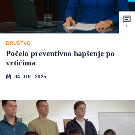
1
DRUŠTVO
Počelo preventivno hapšenje po
vrtićima
04. JUL. 2025.