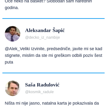
Oće neko na basket? Slobodan sam narednih
godina.
Aleksandar Šapić
@decko_iz_nambije
@Alek_Veliki Izvinite, predsedniče, javite mi se kad
stignete, mislim da ste mi greškom odbili poziv šest
puta
Saša Radulović
@kosmik_radule
Ništa mi nije jasno, natalna karta je pokazivala da