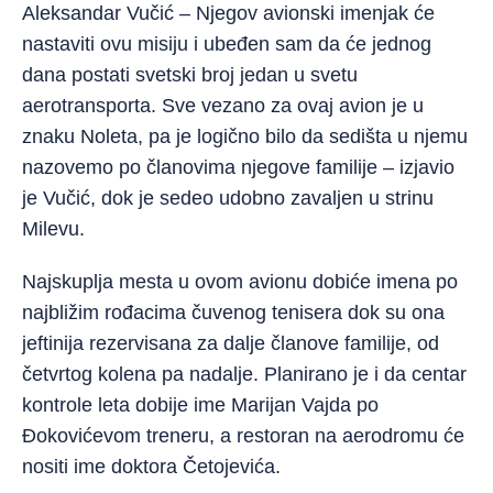
Aleksandar Vučić – Njegov avionski imenjak će
nastaviti ovu misiju i ubeđen sam da će jednog
dana postati svetski broj jedan u svetu
aerotransporta. Sve vezano za ovaj avion je u
znaku Noleta, pa je logično bilo da sedišta u njemu
nazovemo po članovima njegove familije – izjavio
je Vučić, dok je sedeo udobno zavaljen u strinu
Milevu.
Najskuplja mesta u ovom avionu dobiće imena po
najbližim rođacima čuvenog tenisera dok su ona
jeftinija rezervisana za dalje članove familije, od
četvrtog kolena pa nadalje. Planirano je i da centar
kontrole leta dobije ime Marijan Vajda po
Đokovićevom treneru, a restoran na aerodromu će
nositi ime doktora Četojevića.