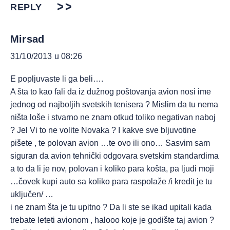
REPLY
Mirsad
31/10/2013 u 08:26
E popljuvaste li ga beli….
A šta to kao fali da iz dužnog poštovanja avion nosi ime
jednog od najboljih svetskih tenisera ? Mislim da tu nema
ništa loše i stvarno ne znam otkud toliko negativan naboj
? Jel Vi to ne volite Novaka ? I kakve sve bljuvotine
pišete , te polovan avion …te ovo ili ono… Sasvim sam
siguran da avion tehnički odgovara svetskim standardima
a to da li je nov, polovan i koliko para košta, pa ljudi moji
…čovek kupi auto sa koliko para raspolaže /i kredit je tu
uključen/ …
i ne znam šta je tu upitno ? Da li ste se ikad upitali kada
trebate leteti avionom , halooo koje je godište taj avion ?