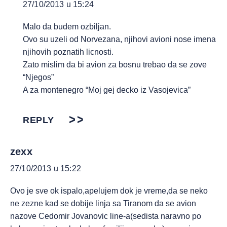
27/10/2013 u 15:24
Malo da budem ozbiljan.
Ovo su uzeli od Norvezana, njihovi avioni nose imena
njihovih poznatih licnosti.
Zato mislim da bi avion za bosnu trebao da se zove
“Njegos”
A za montenegro “Moj gej decko iz Vasojevica”
REPLY
zexx
27/10/2013 u 15:22
Ovo je sve ok ispalo,apelujem dok je vreme,da se neko
ne zezne kad se dobije linja sa Tiranom da se avion
nazove Cedomir Jovanovic line-a(sedista naravno po