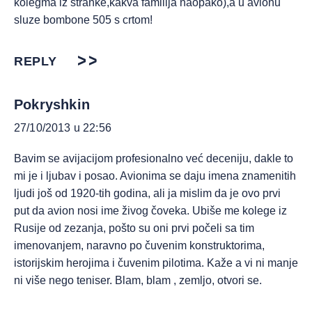
kolegma iz stranke,kakva familija naopako),a u avionu
sluze bombone 505 s crtom!
REPLY
Pokryshkin
27/10/2013 u 22:56
Bavim se avijacijom profesionalno već deceniju, dakle to
mi je i ljubav i posao. Avionima se daju imena znamenitih
ljudi još od 1920-tih godina, ali ja mislim da je ovo prvi
put da avion nosi ime živog čoveka. Ubiše me kolege iz
Rusije od zezanja, pošto su oni prvi počeli sa tim
imenovanjem, naravno po čuvenim konstruktorima,
istorijskim herojima i čuvenim pilotima. Kaže a vi ni manje
ni više nego teniser. Blam, blam , zemljo, otvori se.