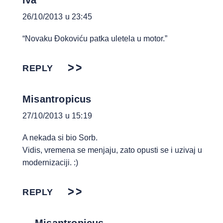
iva
26/10/2013 u 23:45
“Novaku Đokoviću patka uletela u motor.”
REPLY
Misantropicus
27/10/2013 u 15:19
A nekada si bio Sorb.
Vidis, vremena se menjaju, zato opusti se i uzivaj u
modernizaciji. :)
REPLY