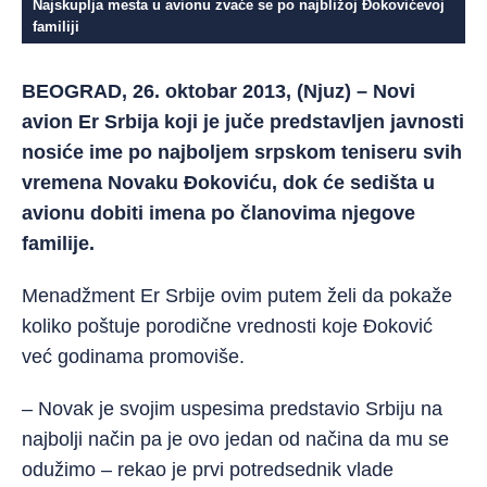
Najskuplja mesta u avionu zvaće se po najbližoj Đokovićevoj
familiji
BEOGRAD, 26. oktobar 2013, (Njuz) – Novi
avion Er Srbija koji je juče predstavljen javnosti
nosiće ime po najboljem srpskom teniseru svih
vremena Novaku Đokoviću, dok će sedišta u
avionu dobiti imena po članovima njegove
familije.
Menadžment Er Srbije ovim putem želi da pokaže
koliko poštuje porodične vrednosti koje Đoković
već godinama promoviše.
– Novak je svojim uspesima predstavio Srbiju na
najbolji način pa je ovo jedan od načina da mu se
odužimo – rekao je prvi potredsednik vlade