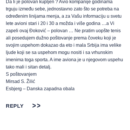
Da li je polovan kupljen ? Avio kompanije godinama
trguju između sebe, jednostavno zato što se potreba na
određenim linijama menja, a za Vašu informaciju u svetu
lete avioni stari i 20 i 30 a možda i više godina …a Vi
zapeli ovaj Đoković – polovan … Ne pratim uopšte tenis
ali posedujem dužno poštovanje prema čoveku koji je
svojim uspehom dokazao da eto i mala Srbija ima velike
ljude koji se sa uspehom mogu nositi i sa vrhunskim
imenima toga sporta. A ime aviona je u njegovom uspehu
tako mali i sitan detalj.
S poštovanjem
Mirsad S. Žilić
Esbjerg – Danska zapadna obala
REPLY