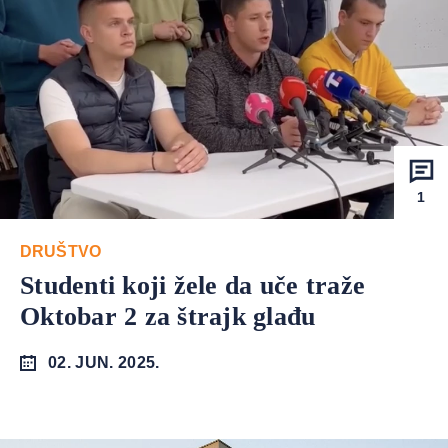
1
DRUŠTVO
Studenti koji žele da uče traže
Oktobar 2 za štrajk glađu
02. JUN. 2025.