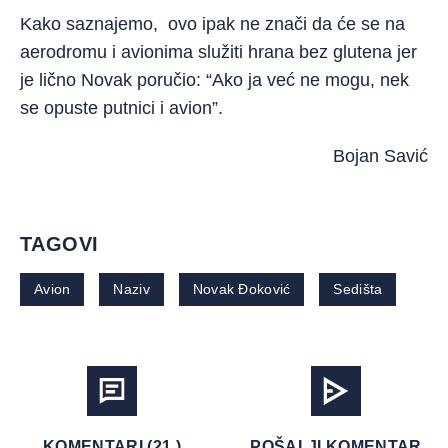
Kako saznajemo, ovo ipak ne znači da će se na
aerodromu i avionima služiti hrana bez glutena jer
je lično Novak poručio: “Ako ja već ne mogu, nek
se opuste putnici i avion”.
Bojan Savić
TAGOVI
Avion
Naziv
Novak Đoković
Sedišta
KOMENTARI (21 )
POŠALJI KOMENTAR