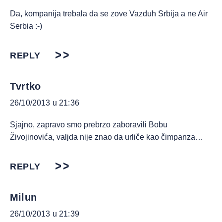
Da, kompanija trebala da se zove Vazduh Srbija a ne Air
Serbia :-)
REPLY
Tvrtko
26/10/2013 u 21:36
Sjajno, zapravo smo prebrzo zaboravili Bobu
Živojinovića, valjda nije znao da urliče kao čimpanza…
REPLY
Milun
26/10/2013 u 21:39