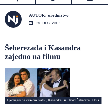
AUTOR: urednistvo
29. DEC. 2010
Šeherezada i Kasandra
zajedno na filmu
Ujedinjeni na velikom platnu, Kasandra,Luj David,Šehereza i Onur