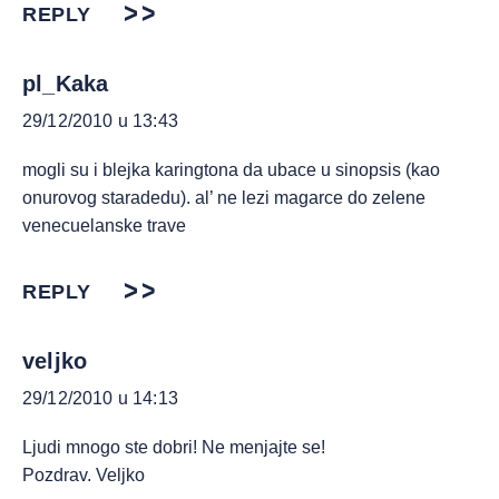
REPLY
pl_Kaka
29/12/2010 u 13:43
mogli su i blejka karingtona da ubace u sinopsis (kao
onurovog staradedu). al’ ne lezi magarce do zelene
venecuelanske trave
REPLY
veljko
29/12/2010 u 14:13
Ljudi mnogo ste dobri! Ne menjajte se!
Pozdrav. Veljko