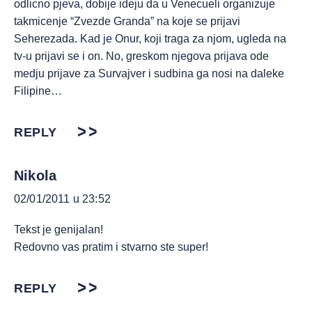
odlicno pjeva, dobije ideju da u Venecueli organizuje
takmicenje “Zvezde Granda” na koje se prijavi
Seherezada. Kad je Onur, koji traga za njom, ugleda na
tv-u prijavi se i on. No, greskom njegova prijava ode
medju prijave za Survajver i sudbina ga nosi na daleke
Filipine…
REPLY
Nikola
02/01/2011 u 23:52
Tekst je genijalan!
Redovno vas pratim i stvarno ste super!
REPLY