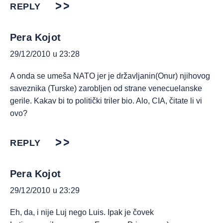
REPLY
Pera Kojot
29/12/2010 u 23:28
A onda se umeša NATO jer je državljanin(Onur) njihovog
saveznika (Turske) zarobljen od strane venecuelanske
gerile. Kakav bi to politički triler bio. Alo, CIA, čitate li vi
ovo?
REPLY
Pera Kojot
29/12/2010 u 23:29
Eh, da, i nije Luj nego Luis. Ipak je čovek