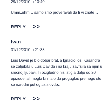
29/12/2010 u 10:40
Umm..ehm… samo smo proveravali da li vi znate…
REPLY
Ivan
31/12/2010 u 21:38
Luis David je bio dobar brat, a Ignacio los. Kasandra
se zaljubila u Luis Davida i na kraju zavrsila sa njim u
srecnoj ljubavi. Ti ocigledno nisi stigla dalje od 20
epizode, ali mogla bi malo da proguglas pre nego sto
se naredni put oglasis ovde…
REPLY