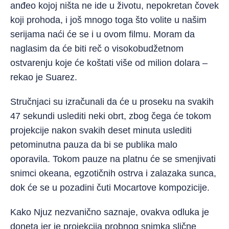
anđeo kojoj ništa ne ide u životu, nepokretan čovek
koji prohoda, i još mnogo toga što volite u našim
serijama naći će se i u ovom filmu. Moram da
naglasim da će biti reč o visokobudžetnom
ostvarenju koje će koštati više od milion dolara –
rekao je Suarez.
Stručnjaci su izračunali da će u proseku na svakih
47 sekundi uslediti neki obrt, zbog čega će tokom
projekcije nakon svakih deset minuta uslediti
petominutna pauza da bi se publika malo
oporavila. Tokom pauze na platnu će se smenjivati
snimci okeana, egzotičnih ostrva i zalazaka sunca,
dok će se u pozadini čuti Mocartove kompozicije.
Kako Njuz nezvanično saznaje, ovakva odluka je
doneta jer je projekcija probnog snimka slične