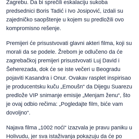
Zagrebu. Da bi sprečili eskalaciju sukoba
predsednici Boris Tadić i Ivo Josipović, izdali su
zajedničko saopštenje u kojem su predložili ovo
kompromisno rešenje.
Premijeri će prisustvovati glavni akteri filma, koji su
morali da se podele. Žrebom je odlučeno da će
zagrebačkoj premijeri prisustvovati Luj David i
Šeherezada, dok će se iste večeri u Beogradu
pojaviti Kasandra i Onur. Ovakav rasplet inspirisao
je producentsku kuču „Emoušn“ da Dijegu Suarezu
predlože VIP snimanje emisije „Menjam ženu“, što
je ovaj odbio rečima: „Pogledajte film, biće vam
dovoljno“.
Najava filma „1002 noći“ izazvala je pravu paniku u
Holivudu, jer sva istaživanja pokazuju da će po