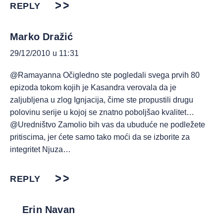
REPLY
Marko Dražić
29/12/2010 u 11:31
@Ramayanna Očigledno ste pogledali svega prvih 80
epizoda tokom kojih je Kasandra verovala da je
zaljubljena u zlog Ignjacija, čime ste propustili drugu
polovinu serije u kojoj se znatno poboljšao kvalitet…
@Uredništvo Zamolio bih vas da ubuduće ne podležete
pritiscima, jer ćete samo tako moći da se izborite za
integritet Njuza…
REPLY
Erin Navan