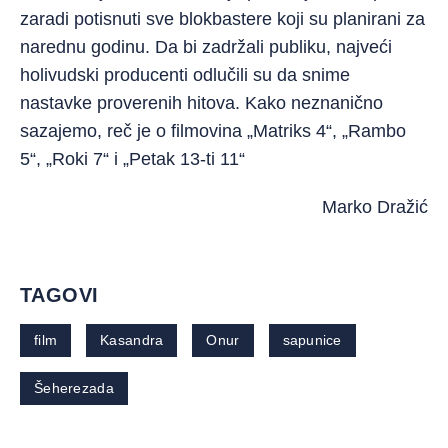
zaradi potisnuti sve blokbastere koji su planirani za
narednu godinu. Da bi zadržali publiku, najveći
holivudski producenti odlučili su da snime
nastavke proverenih hitova. Kako neznanično
sazajemo, reč je o filmovina „Matriks 4“, „Rambo
5“, „Roki 7“ i „Petak 13-ti 11“
Marko Dražić
TAGOVI
film
Kasandra
Onur
sapunice
Šeherezada