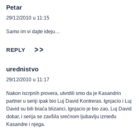
Petar
29/12/2010 u 11:15
Samo im vi dajte ideju…
REPLY
urednistvo
29/12/2010 u 11:17
Nakon iscrpnih provera, utvrdili smo da je Kasandrin
partner u seriji ipak bio Luj David Kontreras. Ignjacio i Luj
David su bili braća blizanci, Ignjacio je bio zao, Luj David
dobar, i serija se zavšila srećnom ljubavlju između
Kasandre i njega.