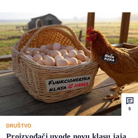
5
DRUŠTVO
Proizvođači uvode novu klasu jaja