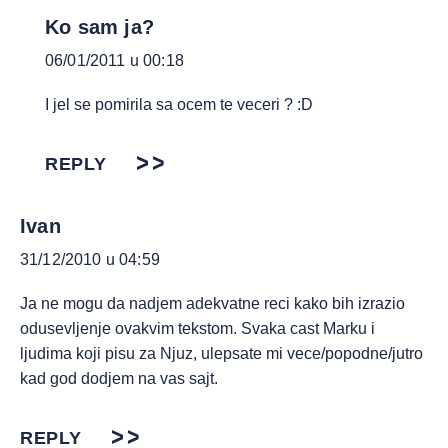
Ko sam ja?
06/01/2011 u 00:18
I jel se pomirila sa ocem te veceri ? :D
REPLY
Ivan
31/12/2010 u 04:59
Ja ne mogu da nadjem adekvatne reci kako bih izrazio
odusevljenje ovakvim tekstom. Svaka cast Marku i
ljudima koji pisu za Njuz, ulepsate mi vece/popodne/jutro
kad god dodjem na vas sajt.
REPLY