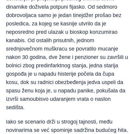
dinamike doživela potpuni fijasko. Od sedmoro
dobrovoljaca samo je jedan tinejdžer prošao bez
posledica, za kojeg se kasnije utvrilo da je
neposredno pred ulazak u bioskop konzumirao
kanabis. Od ostalih prisutnih, jednom
srednjovečnom muškracu se povratilo mucanje
nakon 30 godina, dve žene i penzioner su završili u
bolnici zbog predinfarktnog stanja, jedna starija
gospođa je u napadu histerije počela da čupa
kosu, dok su radnici obezbeđenja jedva uspeli da
spasu ženu koja je, u napadu panike, pokušala da
izvrši samoubisvo udaranjem vrata o naslon
sedišta.
Iako se scenario drži u strogoj tajnosti, među
novinarima se već spominje sadržina budućeg hita.