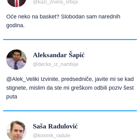
@kazi_zivela_srbija
Oće neko na basket? Slobodan sam narednih
godina.
Aleksandar Šapić
@decko_iz_nambije
@Alek_Veliki Izvinite, predsedniče, javite mi se kad
stignete, mislim da ste mi greškom odbili poziv šest
puta
Saša Radulović
@kosmik_radule