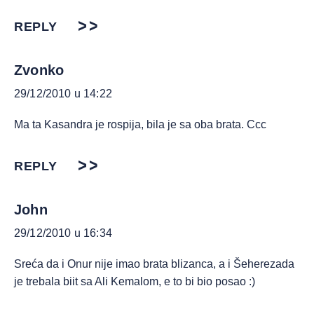
REPLY
Zvonko
29/12/2010 u 14:22
Ma ta Kasandra je rospija, bila je sa oba brata. Ccc
REPLY
John
29/12/2010 u 16:34
Sreća da i Onur nije imao brata blizanca, a i Šeherezada
je trebala biit sa Ali Kemalom, e to bi bio posao :)