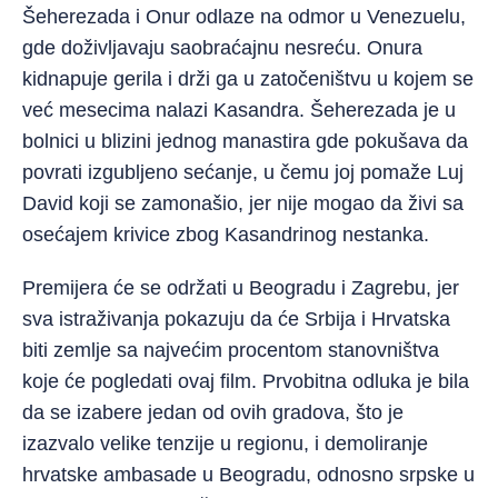
Šeherezada i Onur odlaze na odmor u Venezuelu,
gde doživljavaju saobraćajnu nesreću. Onura
kidnapuje gerila i drži ga u zatočeništvu u kojem se
već mesecima nalazi Kasandra. Šeherezada je u
bolnici u blizini jednog manastira gde pokušava da
povrati izgubljeno sećanje, u čemu joj pomaže Luj
David koji se zamonašio, jer nije mogao da živi sa
osećajem krivice zbog Kasandrinog nestanka.
Premijera će se održati u Beogradu i Zagrebu, jer
sva istraživanja pokazuju da će Srbija i Hrvatska
biti zemlje sa najvećim procentom stanovništva
koje će pogledati ovaj film. Prvobitna odluka je bila
da se izabere jedan od ovih gradova, što je
izazvalo velike tenzije u regionu, i demoliranje
hrvatske ambasade u Beogradu, odnosno srpske u