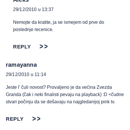
29/12/2010 u 13:37
Nemojte da kratite, ja se ismejem od prve do
poslednje recenice.
REPLY
ramayanna
29/12/2010 u 11:14
Jeste l’ čuli novost? Provaljeno je da većina Zvezda
Granda (čak i neki finalisti pevaju na playback) :D <čudne
stvari počinju da se dešavaju na najgledanijoj pink tv.
REPLY