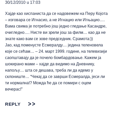
30/12/2010 u 17:03
Хајде као хиспаниста да се надовежем на Перу Којота
– изговара се Игнасио, а не Игнацио или Игњацио….
Вама свима је потребно још једно гледање Касандре,
очигледно…. Нисте ви зрели још за филм… као да не
знате како вам се зове председник. Срамота:))
Јао, кад поменусте Есмералду… једина теленовела
које се сећам… – 24. март 1999. године, на телевизији
саопштавају да је почело бомбардовање. Кажем ја
шокирано мами – хајде да видимо на Дневнику,
напољу… шта се дешава, треба ли да идемо у
склониште… “Чекај да се заврши Есмералда, јеси ли
ти нормална!? Можда ће да се помири с оцем
вечерас!”
REPLY