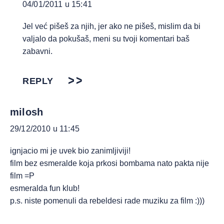
04/01/2011 u 15:41
Jel već pišeš za njih, jer ako ne pišeš, mislim da bi
valjalo da pokušaš, meni su tvoji komentari baš
zabavni.
REPLY
milosh
29/12/2010 u 11:45
ignjacio mi je uvek bio zanimljiviji!
film bez esmeralde koja prkosi bombama nato pakta nije
film =P
esmeralda fun klub!
p.s. niste pomenuli da rebeldesi rade muziku za film :)))