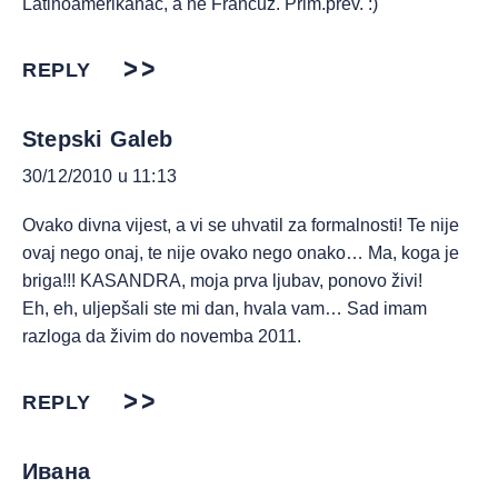
Latinoamerikanac, a ne Francuz. Prim.prev. :)
REPLY
Stepski Galeb
30/12/2010 u 11:13
Ovako divna vijest, a vi se uhvatil za formalnosti! Te nije
ovaj nego onaj, te nije ovako nego onako… Ma, koga je
briga!!! KASANDRA, moja prva ljubav, ponovo živi!
Eh, eh, uljepšali ste mi dan, hvala vam… Sad imam
razloga da živim do novemba 2011.
REPLY
Ивана