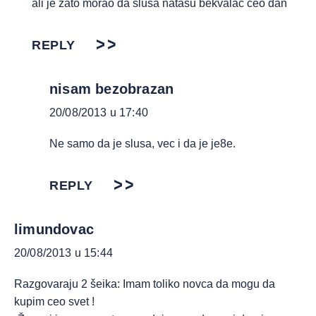
ali je zato morao da slusa natasu bekvalac ceo dan
REPLY
nisam bezobrazan
20/08/2013 u 17:40
Ne samo da je slusa, vec i da je je8e.
REPLY
limundovac
20/08/2013 u 15:44
Razgovaraju 2 šeika: Imam toliko novca da mogu da
kupim ceo svet !