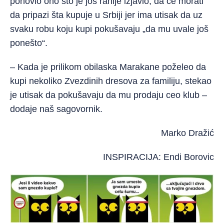
ponovio ono što je još ranije izjavio, da će morati
da pripazi šta kupuje u Srbiji jer ima utisak da uz
svaku robu koju kupi pokušavaju „da mu uvale još
ponešto“.
– Kada je prilikom obilaska Marakane poželeo da
kupi nekoliko Zvezdinih dresova za familiju, stekao
je utisak da pokušavaju da mu prodaju ceo klub –
dodaje naš sagovornik.
Marko Dražić
INSPIRACIJA: Endi Borovic