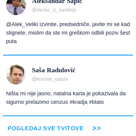
Aleksandar Šapić
@decko_iz_nambije
@Alek_Veliki Izvinite, predsedniče, javite mi se kad
stignete, mislim da ste mi greškom odbili poziv šest
puta
Saša Radulović
@kosmik_radule
Ništa mi nije jasno, natalna karta je pokazivala da
sigurno prelazimo cenzus #kradja #blato
POGLEDAJ SVE TVITOVE