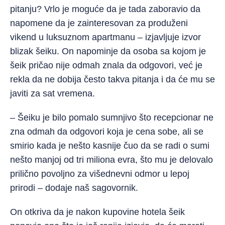
pitanju? Vrlo je moguće da je tada zaboravio da
napomene da je zainteresovan za produženi
vikend u luksuznom apartmanu – izjavljuje izvor
blizak šeiku. On napominje da osoba sa kojom je
šeik pričao nije odmah znala da odgovori, već je
rekla da ne dobija često takva pitanja i da će mu se
javiti za sat vremena.
– Šeiku je bilo pomalo sumnjivo što recepcionar ne
zna odmah da odgovori koja je cena sobe, ali se
smirio kada je nešto kasnije čuo da se radi o sumi
nešto manjoj od tri miliona evra, što mu je delovalo
prilično povoljno za višednevni odmor u lepoj
prirodi – dodaje naš sagovornik.
On otkriva da je nakon kupovine hotela šeik