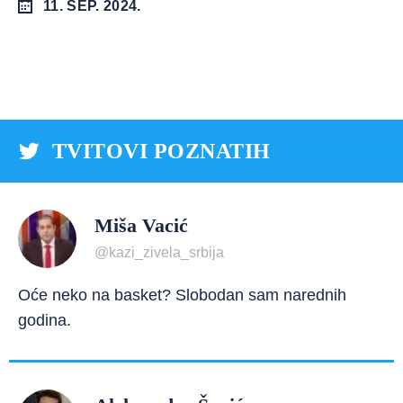
11. SEP. 2024.
TVITOVI POZNATIH
Miša Vacić
@kazi_zivela_srbija
Oće neko na basket? Slobodan sam narednih
godina.