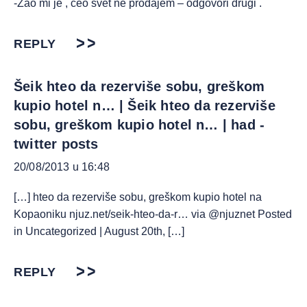
-Žao mi je , ceo svet ne prodajem – odgovori drugi .
REPLY
Šeik hteo da rezerviše sobu, greškom
kupio hotel n… | Šeik hteo da rezerviše
sobu, greškom kupio hotel n… | had -
twitter posts
20/08/2013 u 16:48
[…] hteo da rezerviše sobu, greškom kupio hotel na
Kopaoniku njuz.net/seik-hteo-da-r… via @njuznet Posted
in Uncategorized | August 20th, […]
REPLY