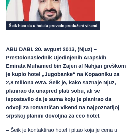
Šeik hteo da u hotelu provede produženi vikend
ABU DABI, 20. avgust 2013, (Njuz) –
Prestolonaslednik Ujedinjenih Arapskih
Emirata Muhamed bin Zajen al Nahjan greškom
je kupio hotel „Jugobanke“ na Kopaoniku za
2,8 miliona evra. Šeik je, kako saznaje Njuz,
planirao da unapred plati sobu, ali se
ispostavilo da je suma koju je planirao da
odvoji za romantičan vikend na najpoznatijoj
srpskoj planini dovoljna za ceo hotel.
– Šeik je kontaktirao hotel i pitao koja je cena u