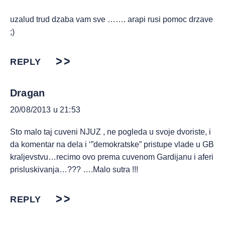
uzalud trud dzaba vam sve ……. arapi rusi pomoc drzave
;)
REPLY
Dragan
20/08/2013 u 21:53
Sto malo taj cuveni NJUZ , ne pogleda u svoje dvoriste, i
da komentar na dela i ‘”demokratske” pristupe vlade u GB
kraljevstvu…recimo ovo prema cuvenom Gardijanu i aferi
prisluskivanja…??? ….Malo sutra !!!
REPLY