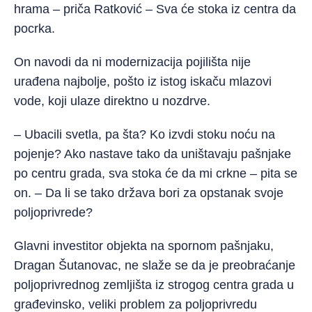
hrama – priča Ratković – Sva će stoka iz centra da
pocrka.
On navodi da ni modernizacija pojilišta nije
urađena najbolje, pošto iz istog iskaču mlazovi
vode, koji ulaze direktno u nozdrve.
– Ubacili svetla, pa šta? Ko izvdi stoku noću na
pojenje? Ako nastave tako da uništavaju pašnjake
po centru grada, sva stoka će da mi crkne – pita se
on. – Da li se tako država bori za opstanak svoje
poljoprivrede?
Glavni investitor objekta na spornom pašnjaku,
Dragan Šutanovac, ne slaže se da je preobraćanje
poljoprivrednog zemljišta iz strogog centra grada u
građevinsko, veliki problem za poljoprivredu