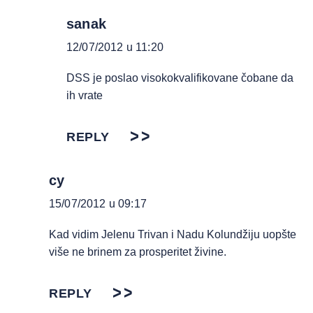
sanak
12/07/2012 u 11:20
DSS je poslao visokokvalifikovane čobane da
ih vrate
REPLY
cy
15/07/2012 u 09:17
Kad vidim Jelenu Trivan i Nadu Kolundžiju uopšte
više ne brinem za prosperitet živine.
REPLY