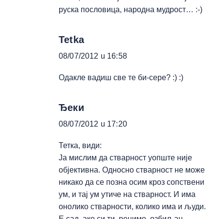
руска пословица, народна мудрост… :-)
Tetka
08/07/2012 u 16:58
Одакле вадиш све те би-сере? :) :)
Ђеки
08/07/2012 u 17:20
Тетка, види:
Ја мислим да стварност уопште није
објективна. Односно стварност не може
никако да се позна осим кроз сопствени
ум, и тај ум утиче на стварност. И има
онолико стварности, колико има и људи.
Е сад, ако си ти, рецимо, озбиљан,