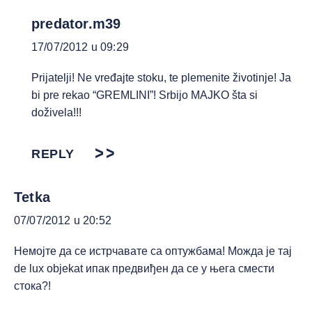
predator.m39
17/07/2012 u 09:29
Prijatelji! Ne vređajte stoku, te plemenite životinje! Ja
bi pre rekao “GREMLINI”! Srbijo MAJKO šta si
doživela!!!
REPLY
Tetka
07/07/2012 u 20:52
Немојте да се истрчавате са оптужбама! Можда је тај
de lux objekat ипак предвиђен да се у њега смести
стока?!