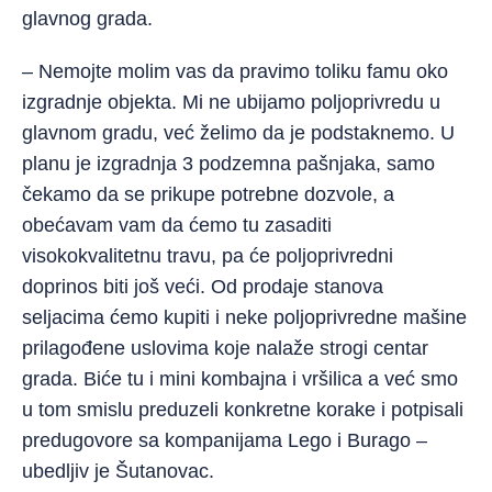
glavnog grada.
– Nemojte molim vas da pravimo toliku famu oko
izgradnje objekta. Mi ne ubijamo poljoprivredu u
glavnom gradu, već želimo da je podstaknemo. U
planu je izgradnja 3 podzemna pašnjaka, samo
čekamo da se prikupe potrebne dozvole, a
obećavam vam da ćemo tu zasaditi
visokokvalitetnu travu, pa će poljoprivredni
doprinos biti još veći. Od prodaje stanova
seljacima ćemo kupiti i neke poljoprivredne mašine
prilagođene uslovima koje nalaže strogi centar
grada. Biće tu i mini kombajna i vršilica a već smo
u tom smislu preduzeli konkretne korake i potpisali
predugovore sa kompanijama Lego i Burago –
ubedljiv je Šutanovac.