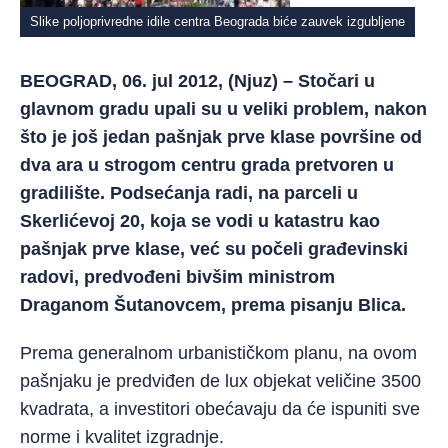
Slike poljoprivredne idile centra Beograda biće zauvek izgubljene
BEOGRAD, 06. jul 2012, (Njuz) – Stočari u
glavnom gradu upali su u veliki problem, nakon
što je još jedan pašnjak prve klase površine od
dva ara u strogom centru grada pretvoren u
gradilište. Podsećanja radi, na parceli u
Skerlićevoj 20, koja se vodi u katastru kao
pašnjak prve klase, već su počeli građevinski
radovi, predvođeni bivšim ministrom
Draganom Šutanovcem, prema pisanju Blica.
Prema generalnom urbanističkom planu, na ovom
pašnjaku je predviđen de lux objekat veličine 3500
kvadrata, a investitori obećavaju da će ispuniti sve
norme i kvalitet izgradnje.