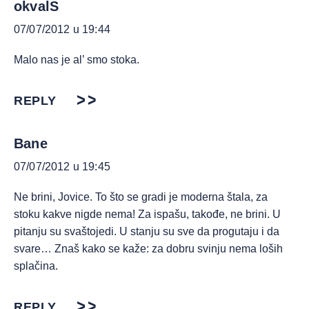
okvalS
07/07/2012 u 19:44
Malo nas je al’ smo stoka.
REPLY
Bane
07/07/2012 u 19:45
Ne brini, Jovice. To što se gradi je moderna štala, za
stoku kakve nigde nema! Za ispašu, takođe, ne brini. U
pitanju su svaštojedi. U stanju su sve da progutaju i da
svare… Znaš kako se kaže: za dobru svinju nema loših
splačina.
REPLY