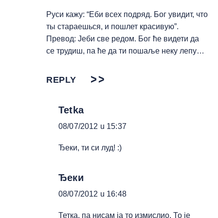
Руси кажу: “Еби всех подряд. Бог увидит, что
ты стараешься, и пошлет красивую”.
Превод: Јеби све редом. Бог ће видети да
се трудиш, па ће да ти пошаље неку лепу…
REPLY
Tetka
08/07/2012 u 15:37
Ђеки, ти си луд! :)
Ђеки
08/07/2012 u 16:48
Тетка, па нисам ја то измислио. То је