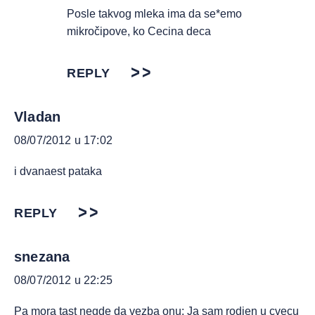
Posle takvog mleka ima da se*emo
mikročipove, ko Cecina deca
REPLY
Vladan
08/07/2012 u 17:02
i dvanaest pataka
REPLY
snezana
08/07/2012 u 22:25
Pa mora tast negde da vezba onu: Ja sam rodjen u cvecu