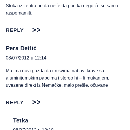
Stoka iz centra ne da neće da pocrka nego će se samo
raspomamiti.
REPLY
Pera Detlić
08/07/2012 u 12:14
Ma ima novi gazda da im svima nabavi krave sa
aluminijumskim papcima i stereo hi – fi mukanjem,
uvezene direkt iz Nemačke, malo prešle, očuvane
REPLY
Tetka