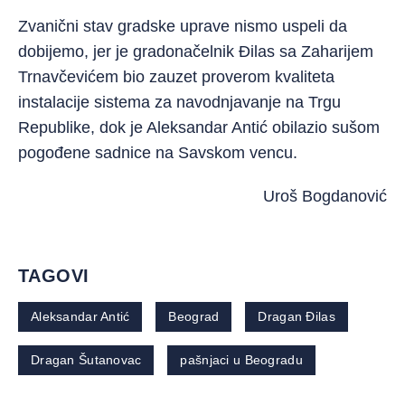
Zvanični stav gradske uprave nismo uspeli da
dobijemo, jer je gradonačelnik Đilas sa Zaharijem
Trnavčevićem bio zauzet proverom kvaliteta
instalacije sistema za navodnjavanje na Trgu
Republike, dok je Aleksandar Antić obilazio sušom
pogođene sadnice na Savskom vencu.
Uroš Bogdanović
TAGOVI
Aleksandar Antić
Beograd
Dragan Đilas
Dragan Šutanovac
pašnjaci u Beogradu