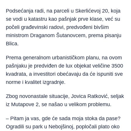
Podsećanja radi, na parceli u Skerlićevoj 20, koja
se vodi u katastru kao pašnjak prve klase, već su
počeli građevinski radovi, predvođeni bivšim
ministrom Draganom Šutanovcem, prema pisanju
Blica.
Prema generalnom urbanističkom planu, na ovom
pašnjaku je predviđen de lux objekat veličine 3500
kvadrata, a investitori obećavaju da će ispuniti sve
norme i kvalitet izgradnje.
Zbog novonastale situacije, Jovica Ratković, seljak
iz Mutapove 2, se našao u velikom problemu.
– Pitam ja vas, gde će sada moja stoka da pase?
Ogradili su park u Nebojšinoj, popločali plato oko