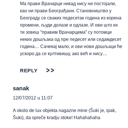
Ма прави Врачарци никад нису ни постојали,
као ни прави Београђани. Становништво у
Београду се сваких педесетак година из корена
промени, људи долазе и одлазе. И ови што их
ти зовеш “правим Врачарцима” су потомци
неких дошљака од пре педесет или седамдесет
година… Сачекај мало, и ови нови дошљаци ће
ускоро да се култивишу, ако већ и нису…
REPLY
sanak
12/07/2012 u 11:07
A okolo de lux objekta nagazne mine (Šuki je, ipak,
Šuki), da spreče kradju stoke! Hahahahaha