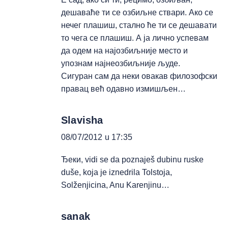
дешаваће ти се озбиљне ствари. Ако се
нечег плашиш, стално ће ти се дешавати
то чега се плашиш. А ја лично успевам
да одем на најозбиљније место и
упознам најнеозбиљније људе.
Сигуран сам да неки овакав филозофски
правац већ одавно измишљен…
Slavisha
08/07/2012 u 17:35
Ђеки, vidi se da poznaješ dubinu ruske
duše, koja je iznedrila Tolstoja,
Solženjicina, Anu Karenjinu…
sanak