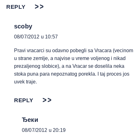
REPLY
scoby
08/07/2012 u 10:57
Pravi vracarci su odavno pobegli sa Vracara (vecinom
u strane zemlje, a najvise u vreme voljenog i nikad
prezaljenog slobice), a na Vracar se doselila neka
stoka puna para nepoznatog porekla. I taj proces jos
uvek traje.
REPLY
Ђеки
08/07/2012 u 20:19