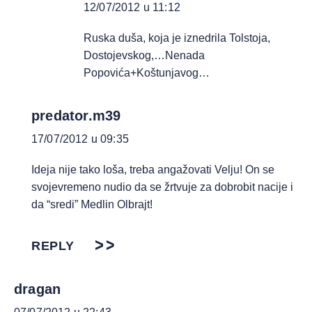
12/07/2012 u 11:12
Ruska duša, koja je iznedrila Tolstoja,
Dostojevskog,…Nenada
Popovića+Koštunjavog…
predator.m39
17/07/2012 u 09:35
Ideja nije tako loša, treba angažovati Velju! On se
svojevremeno nudio da se žrtvuje za dobrobit nacije i
da “sredi” Medlin Olbrajt!
REPLY
dragan