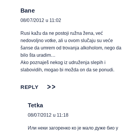
Bane
08/07/2012 u 11:02
Rusi kažu da ne postoji ružna žena, već
nedovoljno votke, ali u ovom slučaju su veće
šanse da umrem od trovanja alkoholom, nego da
bilo šta uradim…
Ako poznaješ nekog iz udruženja slepih i
slabovidih, mogao bi možda on da se ponudi.
REPLY
Tetka
08/07/2012 u 11:18
Или неки загоренко ко је мало дуже био у