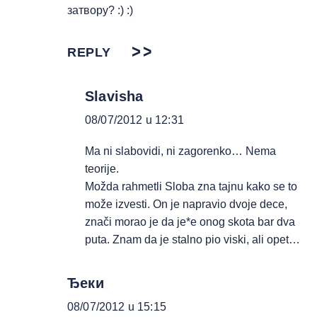
затвору? :) :)
REPLY
Slavisha
08/07/2012 u 12:31
Ma ni slabovidi, ni zagorenko… Nema
teorije.
Možda rahmetli Sloba zna tajnu kako se to
može izvesti. On je napravio dvoje dece,
znači morao je da je*е onog skota bar dva
puta. Znam da je stalno pio viski, ali opet…
Ђеки
08/07/2012 u 15:15