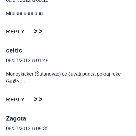
08/07/2012 u 00:13
Muuuuuuuuuuuu
REPLY
celtic
08/07/2012 u 01:49
Moneykicker (Šutanovac) će čuvati punca pokraj reke
Gruže….
REPLY
Zagota
08/07/2012 u 09:35