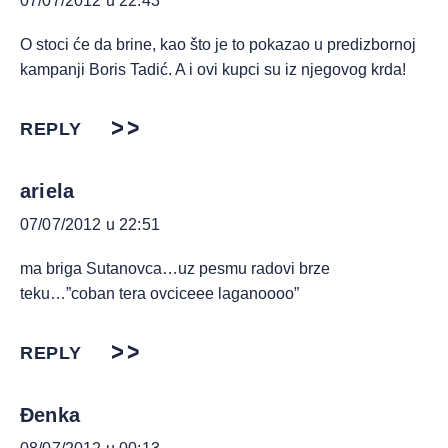
07/07/2012 u 22:43
O stoci će da brine, kao što je to pokazao u predizbornoj
kampanji Boris Tadić. A i ovi kupci su iz njegovog krda!
REPLY
ariela
07/07/2012 u 22:51
ma briga Sutanovca…uz pesmu radovi brze
teku…”coban tera ovciceee laganoooo”
REPLY
Đenka