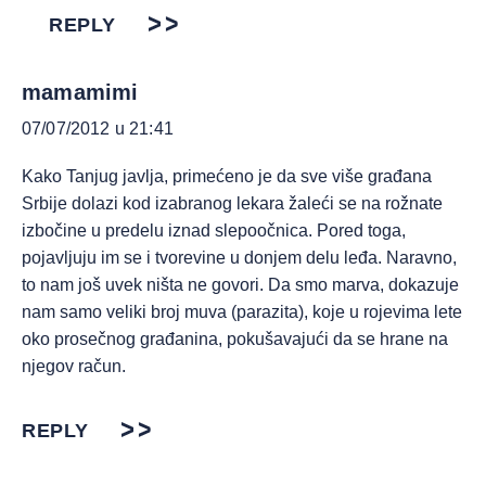
REPLY
mamamimi
07/07/2012 u 21:41
Kako Tanjug javlja, primećeno je da sve više građana
Srbije dolazi kod izabranog lekara žaleći se na rožnate
izbočine u predelu iznad slepoočnica. Pored toga,
pojavljuju im se i tvorevine u donjem delu leđa. Naravno,
to nam još uvek ništa ne govori. Da smo marva, dokazuje
nam samo veliki broj muva (parazita), koje u rojevima lete
oko prosečnog građanina, pokušavajući da se hrane na
njegov račun.
REPLY