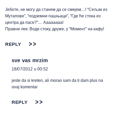
Јеботе, не могу да станем да се смејем…! “Сељак из
Мутапове”, “подземни пашњаци”, “Где ће стока из
центра да пасе?”… Аааааааа!
Правни лек: Води стоку, друже, у “Момент” на кафу!
REPLY
sve vas mrzim
18/07/2012 u 00:52
jeste da si kreten, ali morao sam da ti dam plus na
ovaj komentar
REPLY