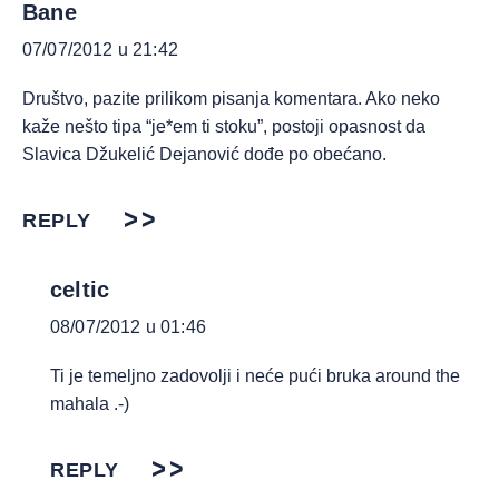
Bane
07/07/2012 u 21:42
Društvo, pazite prilikom pisanja komentara. Ako neko
kaže nešto tipa “je*em ti stoku”, postoji opasnost da
Slavica Džukelić Dejanović dođe po obećano.
REPLY
celtic
08/07/2012 u 01:46
Ti je temeljno zadovolji i neće pući bruka around the
mahala .-)
REPLY