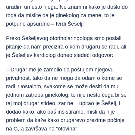
uradim umesto njega. Ne znam ni kako je došlo do
toga da mislite da je ginekolog za mene, to je
potpuno apsurdno – tvrdi Šešelj.
Preko Šešeljevog otorinolaringologa smo poslalli
pitanje da nam precizira o kom drugaru se radi, ali
je Šešeljev kardiolog doneo sledeći odgovor:
– Drugar me je zamolio da poštujem njegovu
privatnost, tako da ne mogu da odam o kome se
radi. Uostalom, svakome se može desiti da mu
jednom zatreba ginekolog, to nije nešto čega bi se
taj moj drugar stideo, zar ne – upitao je Šešelj, i
dodao kako, ako baš insistiramo, misli da nije
problem da kaže kako drugarevo prezime počinje
na G, a završava na “otovina”.