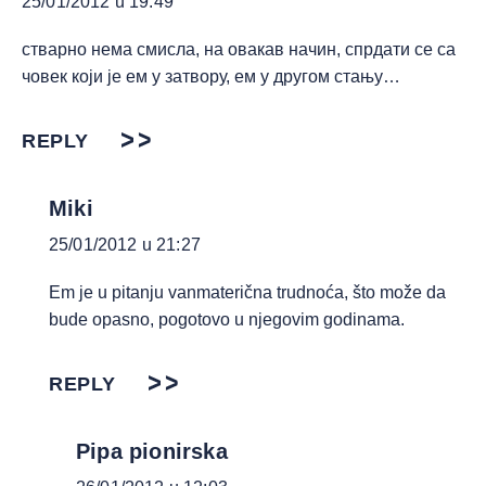
25/01/2012 u 19:49
стварно нема смисла, на овакав начин, спрдати се са
човек који је ем у затвору, ем у другом стању…
REPLY
Miki
25/01/2012 u 21:27
Em je u pitanju vanmaterična trudnoća, što može da
bude opasno, pogotovo u njegovim godinama.
REPLY
Pipa pionirska