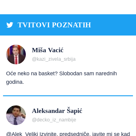
TVITOVI POZNATIH
Miša Vacić
@kazi_zivela_srbija
Oće neko na basket? Slobodan sam narednih
godina.
Aleksandar Šapić
@decko_iz_nambije
@Alek_Veliki Izvinite, predsedniče, javite mi se kad