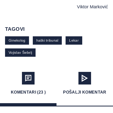
Viktor Marković
TAGOVI
Ginekolog
haški tribunal
Lekar
Vojislav Šešelj
KOMENTARI (23 )
POŠALJI KOMENTAR