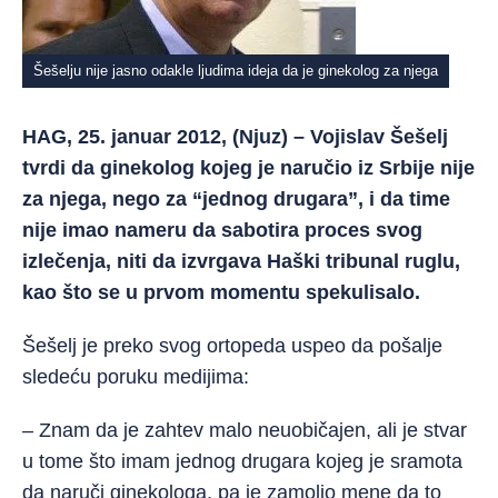
Šešelju nije jasno odakle ljudima ideja da je ginekolog za njega
HAG, 25. januar 2012, (Njuz) – Vojislav Šešelj
tvrdi da ginekolog kojeg je naručio iz Srbije nije
za njega, nego za “jednog drugara”, i da time
nije imao nameru da sabotira proces svog
izlečenja, niti da izvrgava Haški tribunal ruglu,
kao što se u prvom momentu spekulisalo.
Šešelj je preko svog ortopeda uspeo da pošalje
sledeću poruku medijima:
– Znam da je zahtev malo neuobičajen, ali je stvar
u tome što imam jednog drugara kojeg je sramota
da naruči ginekologa, pa je zamolio mene da to