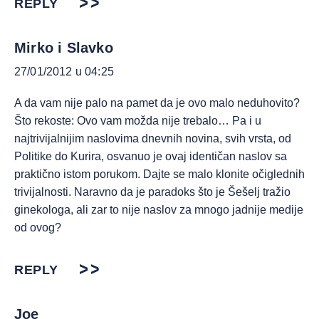
REPLY
Mirko i Slavko
27/01/2012 u 04:25
A da vam nije palo na pamet da je ovo malo neduhovito?
Što rekoste: Ovo vam možda nije trebalo… Pa i u
najtrivijalnijim naslovima dnevnih novina, svih vrsta, od
Politike do Kurira, osvanuo je ovaj identičan naslov sa
praktično istom porukom. Dajte se malo klonite očiglednih
trivijalnosti. Naravno da je paradoks što je Šešelj tražio
ginekologa, ali zar to nije naslov za mnogo jadnije medije
od ovog?
REPLY
Joe