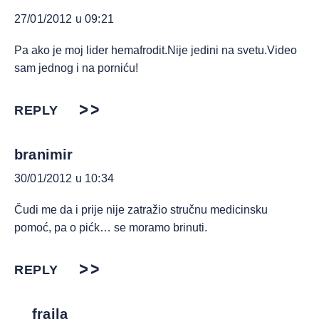
27/01/2012 u 09:21
Pa ako je moj lider hemafrodit.Nije jedini na svetu.Video
sam jednog i na porniću!
REPLY
branimir
30/01/2012 u 10:34
Čudi me da i prije nije zatražio stručnu medicinsku
pomoć, pa o pićk… se moramo brinuti.
REPLY
frajla