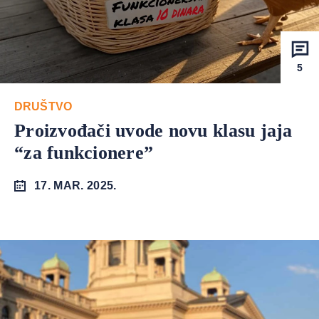
5
DRUŠTVO
Proizvođači uvode novu klasu jaja
“za funkcionere”
17. MAR. 2025.