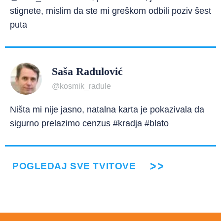
stignete, mislim da ste mi greškom odbili poziv šest
puta
Saša Radulović
@kosmik_radule
Ništa mi nije jasno, natalna karta je pokazivala da
sigurno prelazimo cenzus #kradja #blato
POGLEDAJ SVE TVITOVE