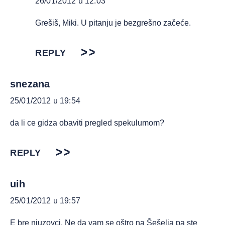
26/01/2012 u 12:03
Grešiš, Miki. U pitanju je bezgrešno začeće.
REPLY
snezana
25/01/2012 u 19:54
da li ce gidza obaviti pregled spekulumom?
REPLY
uih
25/01/2012 u 19:57
E bre njuzovci. Ne da vam se oštro na Šešelja pa ste