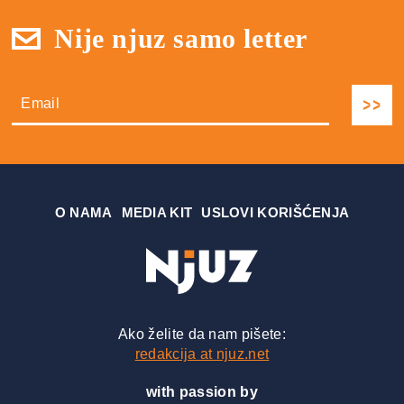
Nije njuz samo letter
О NAMA
MEDIA KIT
USLOVI KORIŠĆENJA
Ako želite da nam pišete:
redakcija at njuz.net
with passion by