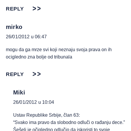
REPLY
mirko
26/01/2012 u 06:47
mogu da ga mrze svi koji neznaju svoja prava on ih
ocigledno zna bolje od tribunala
REPLY
Miki
26/01/2012 u 10:04
Ustav Republike Srbije, član 63:
“Svako ima pravo da slobodno odluči o rađanju dece.”
Šešelj je očigledno odlučio da iskoristi to svoje