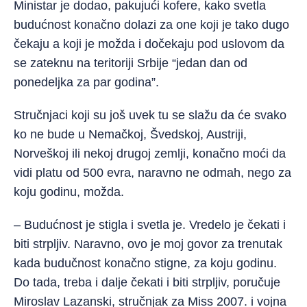
Ministar je dodao, pakujući kofere, kako svetla
budućnost konačno dolazi za one koji je tako dugo
čekaju a koji je možda i dočekaju pod uslovom da
se zateknu na teritoriji Srbije “jedan dan od
ponedeljka za par godina”.
Stručnjaci koji su još uvek tu se slažu da će svako
ko ne bude u Nemačkoj, Švedskoj, Austriji,
Norveškoj ili nekoj drugoj zemlji, konačno moći da
vidi platu od 500 evra, naravno ne odmah, nego za
koju godinu, možda.
– Budućnost je stigla i svetla je. Vredelo je čekati i
biti strpljiv. Naravno, ovo je moj govor za trenutak
kada budučnost konačno stigne, za koju godinu.
Do tada, treba i dalje čekati i biti strpljiv, poručuje
Miroslav Lazanski, stručnjak za Miss 2007. i vojna