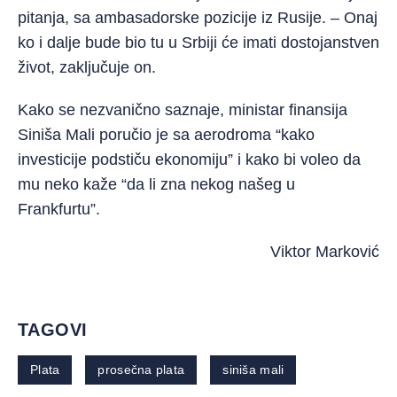
pitanja, sa ambasadorske pozicije iz Rusije. – Onaj
ko i dalje bude bio tu u Srbiji će imati dostojanstven
život, zaključuje on.
Kako se nezvanično saznaje, ministar finansija
Siniša Mali poručio je sa aerodroma “kako
investicije podstiču ekonomiju” i kako bi voleo da
mu neko kaže “da li zna nekog našeg u
Frankfurtu”.
Viktor Marković
TAGOVI
Plata
prosečna plata
siniša mali