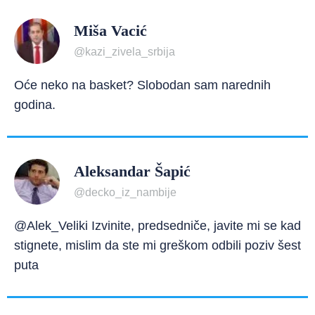
Miša Vacić
@kazi_zivela_srbija
Oće neko na basket? Slobodan sam narednih
godina.
Aleksandar Šapić
@decko_iz_nambije
@Alek_Veliki Izvinite, predsedniče, javite mi se kad
stignete, mislim da ste mi greškom odbili poziv šest
puta