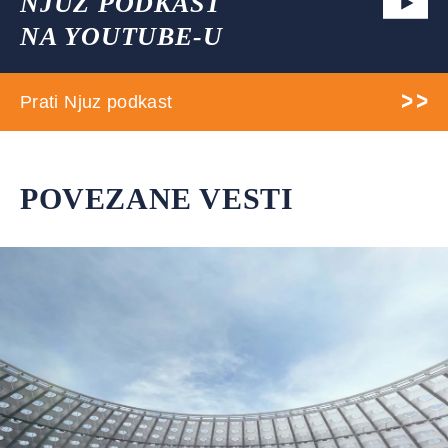
NJUZ PODKAST
NA YOUTUBE-U
Prati Njuz podkast
POVEZANE VESTI