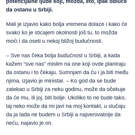
potencijalne ljude koji, možda, eto, ipak odluče
da ostanu u Srbiji.
Mali je izjavio kako bolja vremena dolaze i kako će
svako ko je sticajem okolnosti još tu, to možda
moći i da oseti u nekoj bližoj budućnosti.
– Sve nas čeka bolja budućnost u Srbiji, a kada
kažem “sve nas” mislim na one koji ovde planiraju
da ostanu i to čekaju. Sumnjam da ću i ja biti među
njima, izjavio je ministar. – Ko god da se bude
zatekao u Srbiji za neku godinu, može da očekuje
da će mu, ili joj, biti bolje. Ukoliko to ne bude tako,
taj neko može da mi javi na moj kontakt, u slučaju
da ja tada ne budem u Srbiji a najverovatnije da
neću, najavio je on.