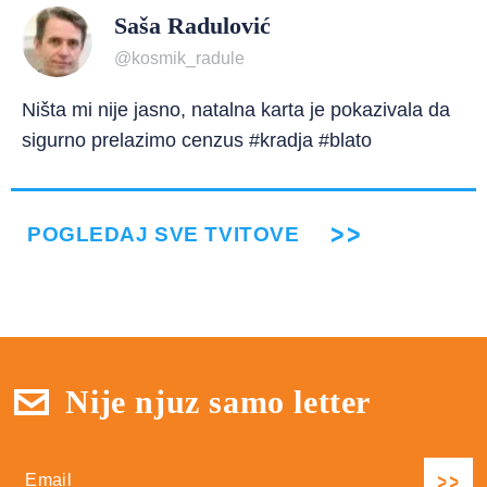
Saša Radulović
@kosmik_radule
Ništa mi nije jasno, natalna karta je pokazivala da
sigurno prelazimo cenzus #kradja #blato
POGLEDAJ SVE TVITOVE
Nije njuz samo letter