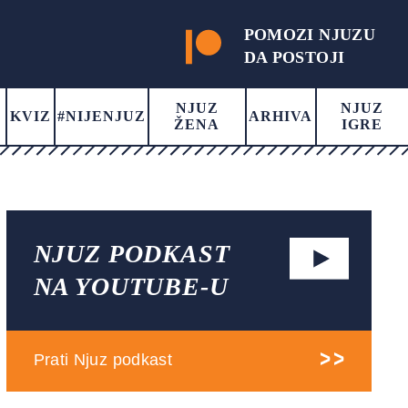
POMOZI NJUZU
DA POSTOJI
NJUZ
NJUZ
KVIZ
#NIJENJUZ
ARHIVA
ŽENA
IGRE
NJUZ PODKAST
NA YOUTUBE-U
Prati Njuz podkast