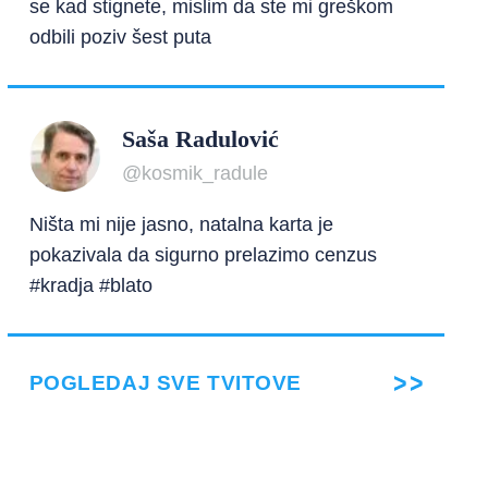
se kad stignete, mislim da ste mi greškom
odbili poziv šest puta
Saša Radulović
@kosmik_radule
Ništa mi nije jasno, natalna karta je
pokazivala da sigurno prelazimo cenzus
#kradja #blato
POGLEDAJ SVE TVITOVE