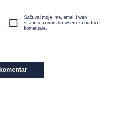
Sačuvaj moje ime, email i web
stranicu u ovom browseru za buduće
komentare.