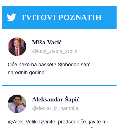
TVITOVI POZNATIH
Miša Vacić
@kazi_zivela_srbija
Oće neko na basket? Slobodan sam
narednih godina.
Aleksandar Šapić
@decko_iz_nambije
@Alek_Veliki Izvinite, predsedniče, javite mi