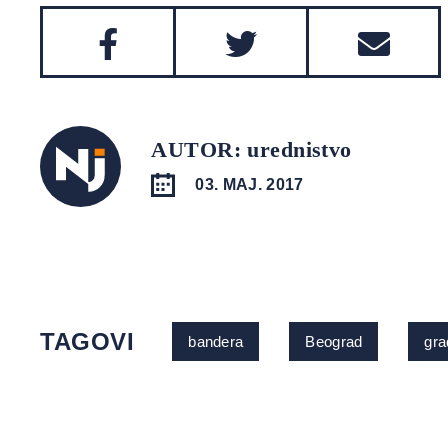
AUTOR: urednistvo
03. MAJ. 2017
TAGOVI
bandera
Beograd
gra