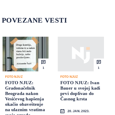
POVEZANE VESTI
1
1
FOTO NJUZ
FOTO NJUZ
FOTO NJUZ:
FOTO NJUZ: Ivan
Gradonačelnik
Bauer u svojoj kadi
Beograda nakon
prvi doplivao do
Vesićevog hapšenja
Časnog krsta
okačio obaveštenje
na ulaznim vratima
20. JAN. 2023.
svoje zgrade