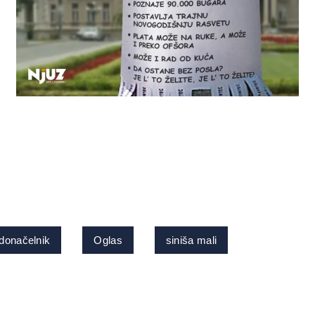
donačelnik
Oglas
siniša mali