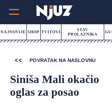
STAV
NAJNOVIJE
SHOP
TVITOVI
GU
PROLAZNIKA
POVRATAK NA NASLOVNU
Siniša Mali okačio
oglas za posao