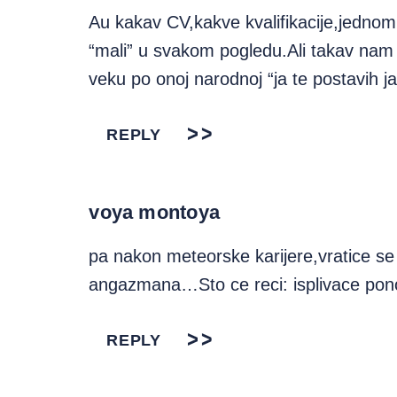
Au kakav CV,kakve kvalifikacije,jedno
“mali” u svakom pogledu.Ali takav nam
veku po onoj narodnoj “ja te postavih ja
REPLY
voya montoya
pa nakon meteorske karijere,vratice se 
angazmana…Sto ce reci: isplivace pon
REPLY