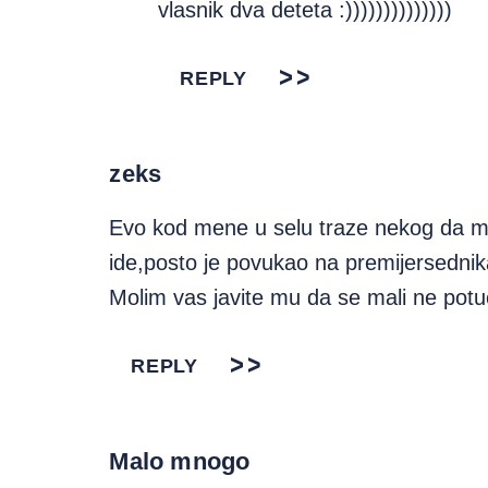
vlasnik dva deteta :))))))))))))))
REPLY
zeks
Evo kod mene u selu traze nekog da 
ide,posto je povukao na premijersedn
Molim vas javite mu da se mali ne potu
REPLY
Malo mnogo