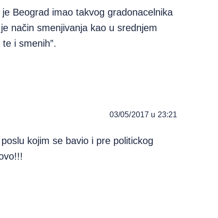
m je Beograd imao takvog gradonacelnika
 je način smenjivanja kao u srednjem
 te i smenih”.
03/05/2017 u 23:21
poslu kojim se bavio i pre politickog
ovo!!!