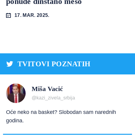
ponude dinstano meso
17. MAR. 2025.
TVITOVI POZNATIH
Miša Vacić
@kazi_zivela_srbija
Oće neko na basket? Slobodan sam narednih
godina.