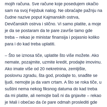
mojih računa. Sve račune koje posedujem okačio
sam na svoj Fejsbuk nalog. Ne obraćajte pažnju na
čudne nazive poput Kajmanskih ostrva,
Devičanskih ostrva i slično. Vi samo platite, a moje
je da se postaram da te pare završe tamo gde
treba – rekao je ministar finansija i pojasnio koliko
para i do kad treba uplatiti.
– Što se iznosa tiče, uplatite što više možete. Ako
nemate, pozajmite, uzmite kredit, prodajte imovinu.
Ako imate više od 20 nekretnina, zemljište,
poslovnu zgradu, šta god, prodajte to, snađite se
ljudi, nemojte ja da vam crtam. A što se roka tiče, u
suštini nema nekog fiksnog datuma do kad treba
da mi platite, ali nemojte baš ni da gnjavite – rekao
je Mali i obećao da će pare odmah proslediti gde