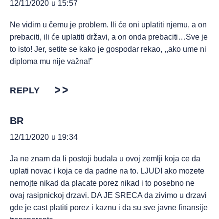
12/11/2020 u 15:57
Ne vidim u čemu je problem. Ili će oni uplatiti njemu, a on
prebaciti, ili će uplatiti državi, a on onda prebaciti…Sve je
to isto! Jer, setite se kako je gospodar rekao, ,,ako ume ni
diploma mu nije važna!”
REPLY
BR
12/11/2020 u 19:34
Ja ne znam da li postoji budala u ovoj zemlji koja ce da
uplati novac i koja ce da padne na to. LJUDI ako mozete
nemojte nikad da placate porez nikad i to posebno ne
ovaj rasipnickoj drzavi. DA JE SRECA da zivimo u drzavi
gde je cast platiti porez i kaznu i da su sve javne finansije