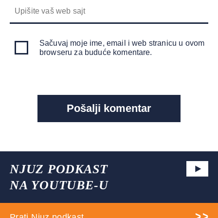
Sačuvaj moje ime, email i web stranicu u ovom
browseru za buduće komentare.
NJUZ PODKAST
NA YOUTUBE-U
Prati Njuz podkast