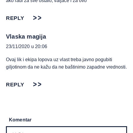
ako radi za sve ostalo, valjace i za ovo
REPLY
Vlaska magija
23/11/2020 u 20:06
Ovaj lik i ekipa lopova uz vlast treba javno pogubiti
giljotinom da ne kažu da ne baštinimo zapadne vrednosti.
REPLY
Komentar