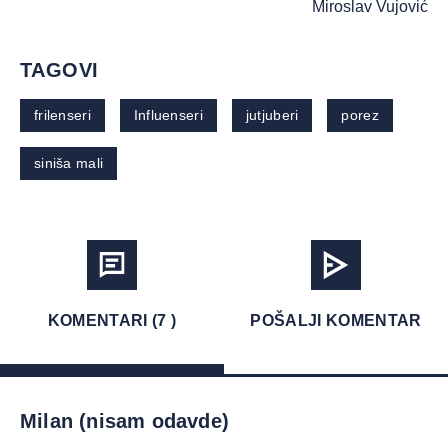
Miroslav Vujović
TAGOVI
frilenseri
Influenseri
jutjuberi
porez
siniša mali
KOMENTARI (7 )
POŠALJI KOMENTAR
Milan (nisam odavde)