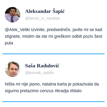
Aleksandar Šapić
@decko_iz_nambije
@Alek_Veliki Izvinite, predsedniče, javite mi se kad
stignete, mislim da ste mi greškom odbili poziv šest
puta
Saša Radulović
@kosmik_radule
Ništa mi nije jasno, natalna karta je pokazivala da
sigurno prelazimo cenzus #kradja #blato