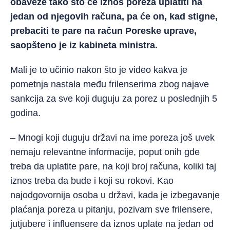
obaveze tako što će iznos poreza uplatiti na
jedan od njegovih računa, pa će on, kad stigne,
prebaciti te pare na račun Poreske uprave,
saopšteno je iz kabineta ministra.
Mali je to učinio nakon što je video kakva je
pometnja nastala među frilenserima zbog najave
sankcija za sve koji duguju za porez u poslednjih 5
godina.
– Mnogi koji duguju državi na ime poreza još uvek
nemaju relevantne informacije, poput onih gde
treba da uplatite pare, na koji broj računa, koliki taj
iznos treba da bude i koji su rokovi. Kao
najodgovornija osoba u državi, kada je izbegavanje
plaćanja poreza u pitanju, pozivam sve frilensere,
jutjubere i influensere da iznos uplate na jedan od