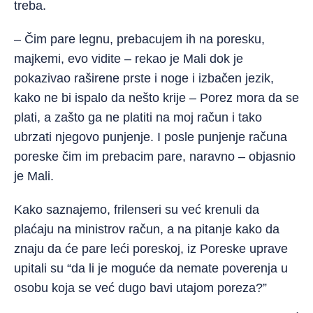
treba.
– Čim pare legnu, prebacujem ih na poresku,
majkemi, evo vidite – rekao je Mali dok je
pokazivao raširene prste i noge i izbačen jezik,
kako ne bi ispalo da nešto krije – Porez mora da se
plati, a zašto ga ne platiti na moj račun i tako
ubrzati njegovo punjenje. I posle punjenje računa
poreske čim im prebacim pare, naravno – objasnio
je Mali.
Kako saznajemo, frilenseri su već krenuli da
plaćaju na ministrov račun, a na pitanje kako da
znaju da će pare leći poreskoj, iz Poreske uprave
upitali su “da li je moguće da nemate poverenja u
osobu koja se već dugo bavi utajom poreza?”