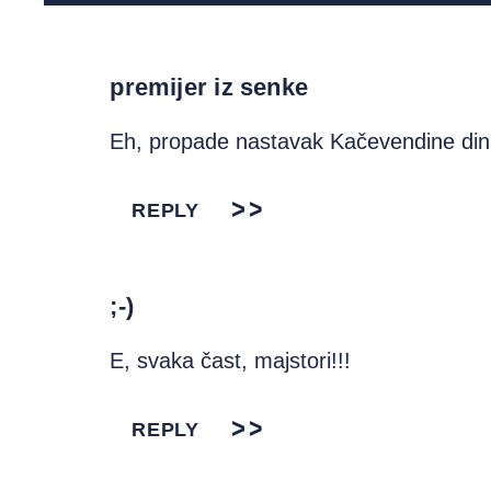
premijer iz senke
Eh, propade nastavak Kačevendine din
REPLY
;-)
E, svaka čast, majstori!!!
REPLY