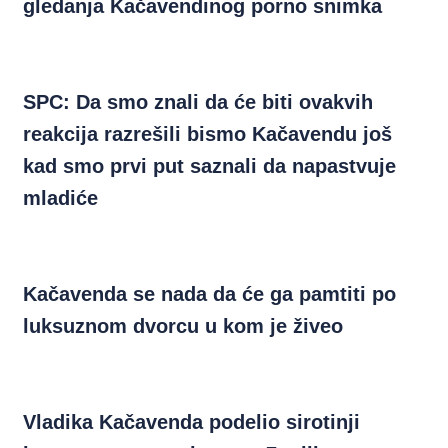
gledanja Kačavendinog porno snimka
SPC: Da smo znali da će biti ovakvih
reakcija razrešili bismo Kačavendu još
kad smo prvi put saznali da napastvuje
mladiće
Kačavenda se nada da će ga pamtiti po
luksuznom dvorcu u kom je živeo
Vladika Kačavenda podelio sirotinji