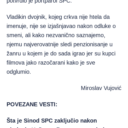
potvrdio je portparol SPC.
Vladikin dvojnik, kojeg crkva nije htela da
imenuje, nije se izjašnjavao nakon odluke o
smeni, ali kako nezvanično saznajemo,
njemu najverovatnije sledi penzionisanje u
žanru u kojem je do sada igrao jer su kupci
filmova jako razočarani kako je sve
odglumio.
Miroslav Vujović
POVEZANE VESTI:
Šta je Sinod SPC zaključio nakon