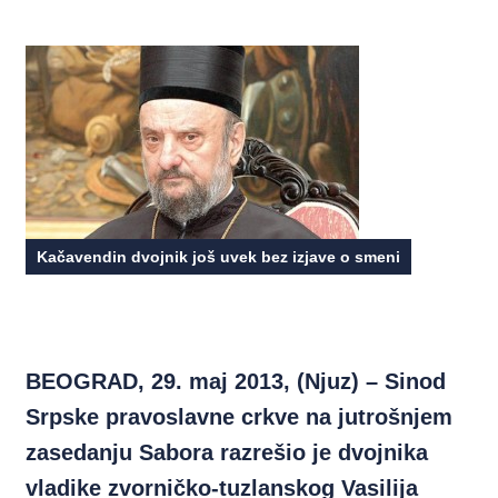
Kačavendin dvojnik još uvek bez izjave o smeni
BEOGRAD, 29. maj 2013, (Njuz) – Sinod
Srpske pravoslavne crkve na jutrošnjem
zasedanju Sabora razrešio je dvojnika
vladike zvorničko-tuzlanskog Vasilija