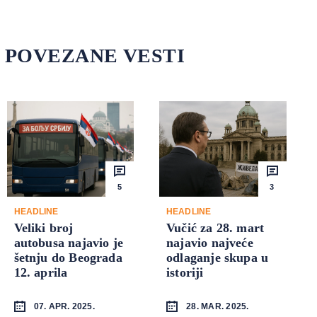
POVEZANE VESTI
5
3
HEADLINE
HEADLINE
Veliki broj
Vučić za 28. mart
autobusa najavio je
najavio najveće
šetnju do Beograda
odlaganje skupa u
12. aprila
istoriji
07. APR. 2025.
28. MAR. 2025.