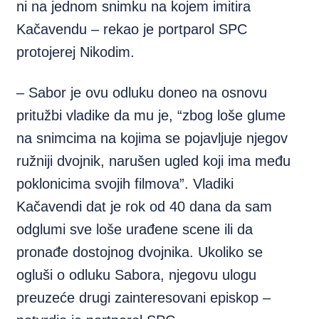
ni na jednom snimku na kojem imitira
Kačavendu – rekao je portparol SPC
protojerej Nikodim.
– Sabor je ovu odluku doneo na osnovu
pritužbi vladike da mu je, “zbog loše glume
na snimcima na kojima se pojavljuje njegov
ružniji dvojnik, narušen ugled koji ima među
poklonicima svojih filmova”. Vladiki
Kačavendi dat je rok od 40 dana da sam
odglumi sve loše urađene scene ili da
pronađe dostojnog dvojnika. Ukoliko se
ogluši o odluku Sabora, njegovu ulogu
preuzeće drugi zainteresovani episkop –