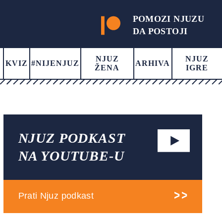
POMOZI NJUZU
DA POSTOJI
NJUZ
NJUZ
KVIZ
#NIJENJUZ
ARHIVA
ŽENA
IGRE
NJUZ PODKAST
NA YOUTUBE-U
Prati Njuz podkast