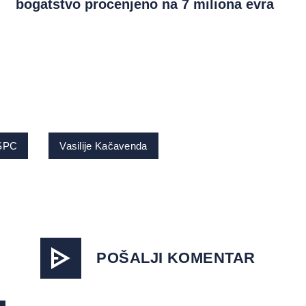
bogatstvo procenjeno na 7 miliona evra
SPC
Vasilije Kačavenda
POŠALJI KOMENTAR