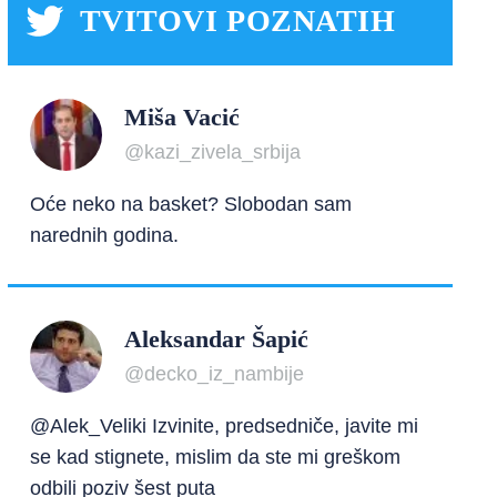
TVITOVI POZNATIH
Miša Vacić
@kazi_zivela_srbija
Oće neko na basket? Slobodan sam
narednih godina.
Aleksandar Šapić
@decko_iz_nambije
@Alek_Veliki Izvinite, predsedniče, javite mi
se kad stignete, mislim da ste mi greškom
odbili poziv šest puta