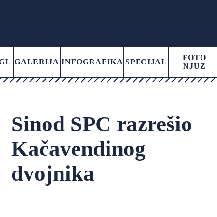
FOTO
GL
GALERIJA
INFOGRAFIKA
SPECIJAL
NJUZ
Sinod SPC razrešio
Kačavendinog
dvojnika