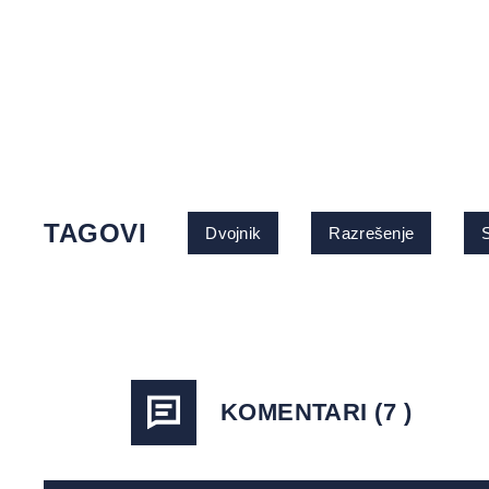
TAGOVI
Dvojnik
Razrešenje
KOMENTARI (7 )