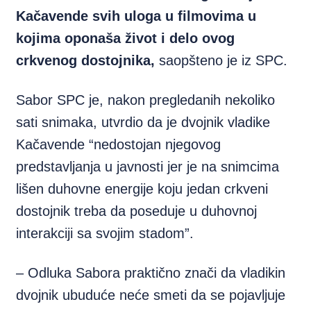
Kačavende svih uloga u filmovima u
kojima oponaša život i delo ovog
crkvenog dostojnika,
saopšteno je iz SPC.
Sabor SPC je, nakon pregledanih nekoliko
sati snimaka, utvrdio da je dvojnik vladike
Kačavende “nedostojan njegovog
predstavljanja u javnosti jer je na snimcima
lišen duhovne energije koju jedan crkveni
dostojnik treba da poseduje u duhovnoj
interakciji sa svojim stadom”.
– Odluka Sabora praktično znači da vladikin
dvojnik ubuduće neće smeti da se pojavljuje