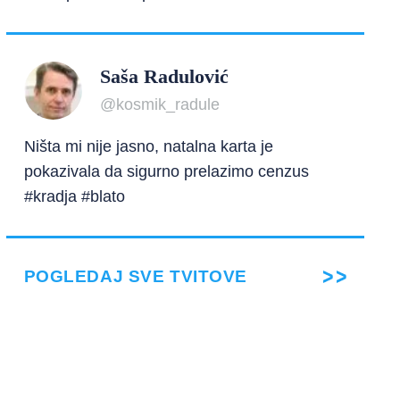
Saša Radulović
@kosmik_radule
Ništa mi nije jasno, natalna karta je
pokazivala da sigurno prelazimo cenzus
#kradja #blato
POGLEDAJ SVE TVITOVE