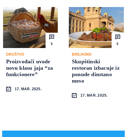
5
5
DRUŠTVO
BREJKING
Proizvođači uvode
Skupštinski
novu klasu jaja “za
restoran izbacuje iz
funkcionere”
ponude dinstano
meso
17. MAR. 2025.
17. MAR. 2025.