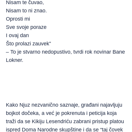
Nisam te čuvao,
Nisam to ni znao.
Oprosti mi
Sve svoje poraze
I ovaj dan
Što prolazi zauvek”
– To je stvarno nedopustivo, tvrdi rok novinar Bane
Lokner.
Kako Njuz nezvanično saznaje, građani najavljuju
bojkot dočeka, a već je pokrenuta i peticija koja
traži da se Kikiju Lesendriću zabrani pristup platou
ispred Doma Narodne skupštine i da se “taj čovek