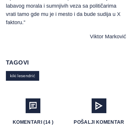
labavog morala i sumnjivih veza sa političarima
vrati tamo gde mu je i mesto i da bude sudija u X
faktoru.”
Viktor Marković
TAGOVI
kiki lesendrić
KOMENTARI (14 )
POŠALJI KOMENTAR