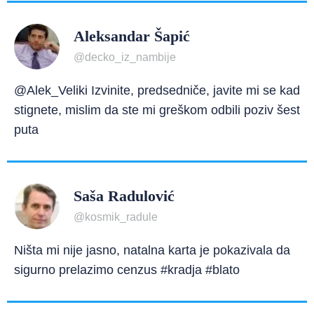
Aleksandar Šapić
@decko_iz_nambije
@Alek_Veliki Izvinite, predsedniče, javite mi se kad
stignete, mislim da ste mi greškom odbili poziv šest
puta
Saša Radulović
@kosmik_radule
Ništa mi nije jasno, natalna karta je pokazivala da
sigurno prelazimo cenzus #kradja #blato