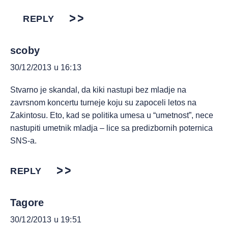
REPLY
scoby
30/12/2013 u 16:13
Stvarno je skandal, da kiki nastupi bez mladje na
zavrsnom koncertu turneje koju su zapoceli letos na
Zakintosu. Eto, kad se politika umesa u “umetnost”, nece
nastupiti umetnik mladja – lice sa predizbornih poternica
SNS-a.
REPLY
Tagore
30/12/2013 u 19:51