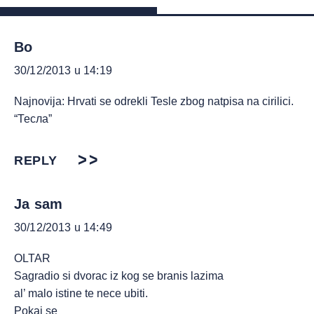
Bo
30/12/2013 u 14:19
Najnovija: Hrvati se odrekli Tesle zbog natpisa na cirilici.
“Тесла”
REPLY
Ja sam
30/12/2013 u 14:49
OLTAR
Sagradio si dvorac iz kog se branis lazima
al’ malo istine te nece ubiti.
Pokaj se