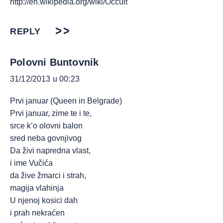
http://en.wikipedia.org/wiki/Occult
REPLY
Polovni Buntovnik
31/12/2013 u 00:23
Prvi januar (Queen in Belgrade)
Prvi januar, zime te i te,
srce k’o olovni balon
sred neba govnjivog
Da živi napredna vlast,
i ime Vučića
da žive žmarci i strah,
magija vlahinja
U njenoj kosici dah
i prah nekraćen