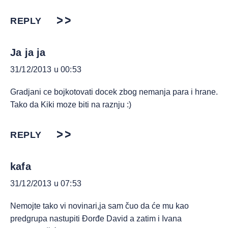
REPLY
Ja ja ja
31/12/2013 u 00:53
Gradjani ce bojkotovati docek zbog nemanja para i hrane.
Tako da Kiki moze biti na raznju :)
REPLY
kafa
31/12/2013 u 07:53
Nemojte tako vi novinari,ja sam čuo da će mu kao
predgrupa nastupiti Đorđe David a zatim i Ivana