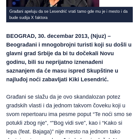
Građani apeluju da se Lesendrić vrati tamo gde mu je i mesto i da
bude sudija X faktora
BEOGRAD, 30. decembar 2013, (Njuz) –
Beograđani i mnogobrojni turisti koji su došli u
glavni grad Srbije da bi tu dočekali Novu
godinu, bili su neprijatno iznenađeni
saznanjem da će masu ispred Skupštine u
najluđoj noći zabavljati Kiki Lesendrić.
Građani se slažu da je ovo skandalozan potez
gradskih vlasti i da jednom takvom čoveku koji u
svom repertoaru ima pesme poput “Te noći smo se
potukli zbog nje”, “”Bog vidi sve”, kao i “Kako si
lepa (feat. Bajaga)” nije mesto na jednom tako