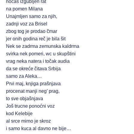
noćas izgubljen rat
na pomen Milana
Unajmljen samo za njih,
zadnji voz za Brisel
zbog tog je prodao čmar
jer onih godina reč je bila šit
Nek se zadrma zemunska kaldrma
svirka nek pomeri, wc u skupštini
vrag neka natera i točak audia
da se okreće čitava Srbija
samo za Aleka…
Prvi maj, knjiga prašnjava
procenat manji neg’ prag,
to sve objašnjava
Još trucne ponoćni voz
kod Kelebije
al srce mirno je skroz
i samo kuca al davno ne bije…