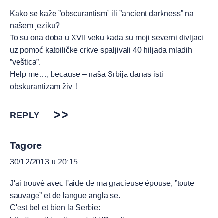
Kako se kaže ”obscurantism” ili ”ancient darkness” na
našem jeziku?
To su ona doba u XVII veku kada su moji severni divljaci
uz pomoć katoiličke crkve spaljivali 40 hiljada mladih
”veštica”.
Help me…, because – naša Srbija danas isti
obskurantizam živi !
REPLY
Tagore
30/12/2013 u 20:15
J'ai trouvé avec l'aide de ma gracieuse épouse, ”toute
sauvage” et de langue anglaise.
C'est bel et bien la Serbie: