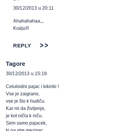
30/12/2013 u 20:11
Ahahahahaa,,,
Kralju!!!
REPLY
Tagore
30/12/2013 u 15:19
Celuloidni pajac i kikiriki !
Vse je zaigrano,
vse je šlo k hudiču.
Kar mi da življenje,
je kot ničla k niču.
Sem samo pajacek,
ki ga stre mezinec.