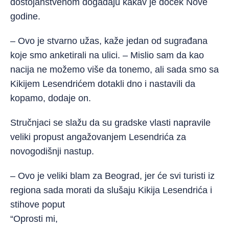
dostojanstvenom događaju kakav je doček Nove
godine.
– Ovo je stvarno užas, kaže jedan od sugrađana
koje smo anketirali na ulici. – Mislio sam da kao
nacija ne možemo više da tonemo, ali sada smo sa
Kikijem Lesendrićem dotakli dno i nastavili da
kopamo, dodaje on.
Stručnjaci se slažu da su gradske vlasti napravile
veliki propust angažovanjem Lesendrića za
novogodišnji nastup.
– Ovo je veliki blam za Beograd, jer će svi turisti iz
regiona sada morati da slušaju Kikija Lesendrića i
stihove poput
“Oprosti mi,