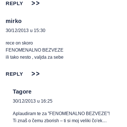
REPLY
mirko
30/12/2013 u 15:30
rece on skoro
FENOMENALNO BEZVEZE
ili tako nesto , valjda za sebe
REPLY
Tagore
30/12/2013 u 16:25
Aplaudiram te za ”FENOMENALNO BEZVEZE”!
Ti znaš o čemu zborish – ti si moj veliki čo'ek…