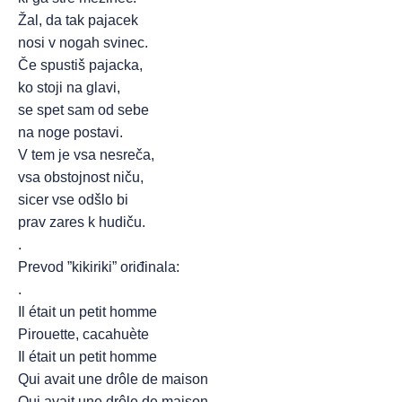
Žal, da tak pajacek
nosi v nogah svinec.
Če spustiš pajacka,
ko stoji na glavi,
se spet sam od sebe
na noge postavi.
V tem je vsa nesreča,
vsa obstojnost niču,
sicer vse odšlo bi
prav zares k hudiču.
.
Prevod ”kikiriki” oriđinala:
.
Il était un petit homme
Pirouette, cacahuète
Il était un petit homme
Qui avait une drôle de maison
Qui avait une drôle de maison