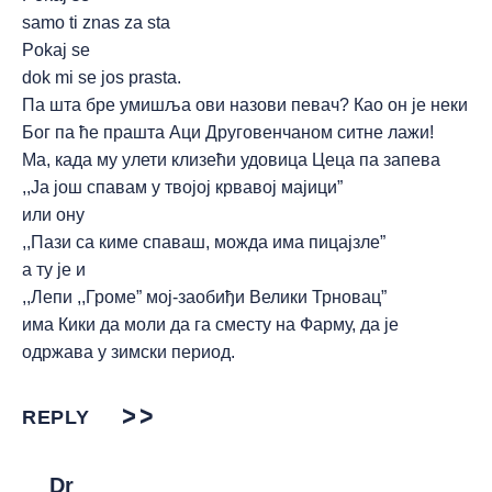
samo ti znas za sta
Pokaj se
dok mi se jos prasta.
Па шта бре умишља ови назови певач? Као он је неки
Бог па ће прашта Аци Друговенчаном ситне лажи!
Ма, када му улети клизећи удовица Цеца па запева
,,Ја још спавам у твојој крвавој мајици”
или ону
,,Пази са киме спаваш, можда има пицајзле”
а ту је и
,,Лепи ,,Громе” мој-заобиђи Велики Трновац”
има Кики да моли да га сместу на Фарму, да је
одржава у зимски период.
REPLY
Dr