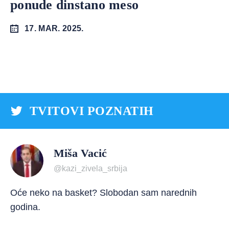
ponude dinstano meso
17. MAR. 2025.
TVITOVI POZNATIH
Miša Vacić
@kazi_zivela_srbija
Oće neko na basket? Slobodan sam narednih
godina.