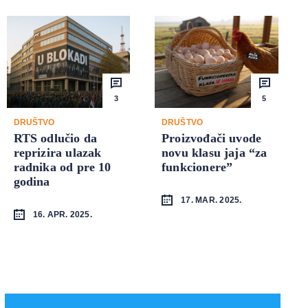
3
5
DRUŠTVO
DRUŠTVO
RTS odlučio da
Proizvođači uvode
reprizira ulazak
novu klasu jaja “za
radnika od pre 10
funkcionere”
godina
17. MAR. 2025.
16. APR. 2025.