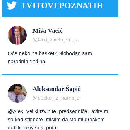
TVITOVI POZNATIH
Miša Vacić
@kazi_zivela_srbija
Oće neko na basket? Slobodan sam
narednih godina.
Aleksandar Šapić
@decko_iz_nambije
@Alek_Veliki Izvinite, predsedniče, javite mi
se kad stignete, mislim da ste mi greškom
odbili poziv šest puta