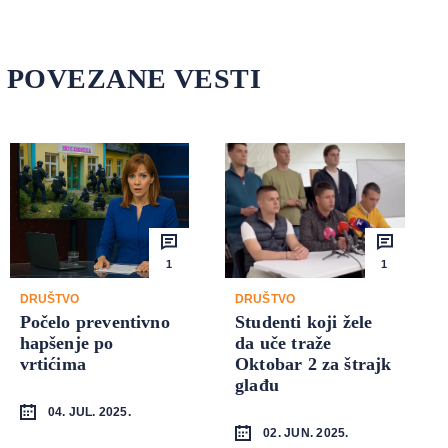
POVEZANE VESTI
1
1
DRUŠTVO
DRUŠTVO
Počelo preventivno
Studenti koji žele
hapšenje po
da uče traže
vrtićima
Oktobar 2 za štrajk
glađu
04. JUL. 2025.
02. JUN. 2025.