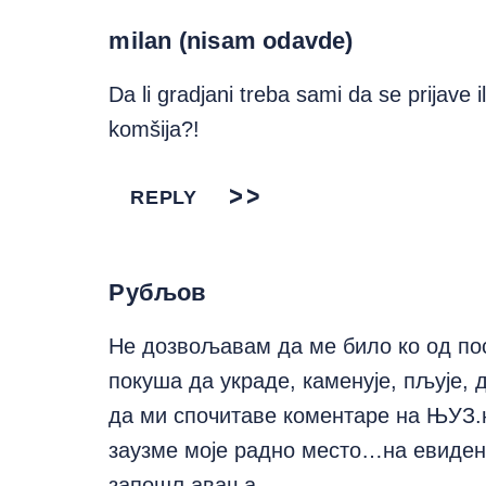
milan (nisam odavde)
Da li gradjani treba sami da se prijave 
komšija?!
REPLY
Рубљов
Не дозвољавам да ме било ко од по
покуша да украде, каменује, пљује, д
да ми спочитаве коментаре на ЊУЗ.н
заузме моје радно место…на евиден
запошљавања.