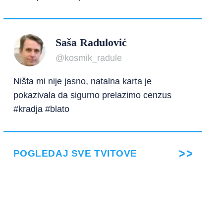
Saša Radulović
@kosmik_radule
Ništa mi nije jasno, natalna karta je
pokazivala da sigurno prelazimo cenzus
#kradja #blato
POGLEDAJ SVE TVITOVE