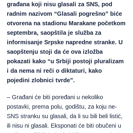
građana koji nisu glasali za SNS, pod
radnim nazivom “Glasali pogrešno” biće
otvorena na stadionu Marakane početkom
septembra, saopštila je služba za
informisanje Srpske napredne stranke. U
saopštenju stoji da će ova izložba
pokazati kako “u Srbiji postoji pluralizam
i da nema ni reči o diktaturi, kako
pojedini zlobnici tvrde”.
– Građani će biti poređani u nekoliko
postavki, prema polu, godištu, za koju ne-
SNS stranku su glasali, da li su bili beli listić,
ili nisu ni glasali. Eksponati će biti obučeni u