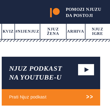
POMOZI NJUZU
DA POSTOJI
NJUZ
NJUZ
KVIZ
#NIJENJUZ
ARHIVA
ŽENA
IGRE
NJUZ PODKAST
NA YOUTUBE-U
Prati Njuz podkast