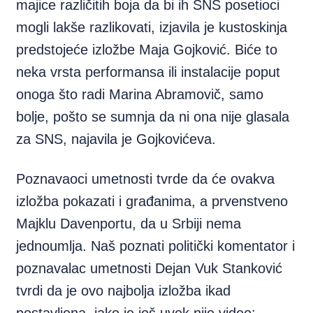
majice različitih boja da bi ih SNS posetioci
mogli lakše razlikovati, izjavila je kustoskinja
predstojeće izložbe Maja Gojković. Biće to
neka vrsta performansa ili instalacije poput
onoga što radi Marina Abramovič, samo
bolje, pošto se sumnja da ni ona nije glasala
za SNS, najavila je Gojkovićeva.
Poznavaoci umetnosti tvrde da će ovakva
izložba pokazati i građanima, a prvenstveno
Majklu Davenportu, da u Srbiji nema
jednoumlja. Naš poznati politički komentator i
poznavalac umetnosti Dejan Vuk Stanković
tvrdi da je ovo najbolja izložba ikad