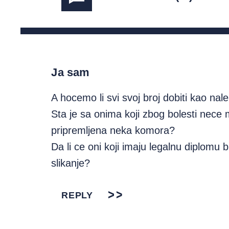
Ja sam
A hocemo li svi svoj broj dobiti kao nale
Sta je sa onima koji zbog bolesti nece mo
pripremljena neka komora?
Da li ce oni koji imaju legalnu diplomu 
slikanje?
REPLY