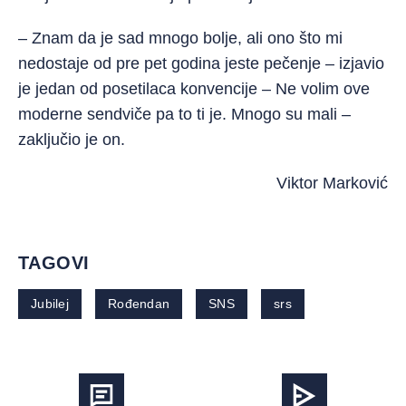
– Znam da je sad mnogo bolje, ali ono što mi
nedostaje od pre pet godina jeste pečenje – izjavio
je jedan od posetilaca konvencije – Ne volim ove
moderne sendviče pa to ti je. Mnogo su mali –
zaključio je on.
Viktor Marković
TAGOVI
Jubilej
Rođendan
SNS
srs