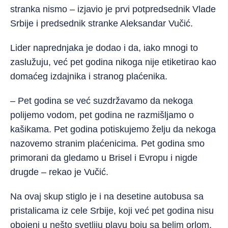
stranka nismo – izjavio je prvi potpredsednik Vlade
Srbije i predsednik stranke Aleksandar Vučić.
Lider naprednjaka je dodao i da, iako mnogi to
zaslužuju, već pet godina nikoga nije etiketirao kao
domaćeg izdajnika i stranog plaćenika.
– Pet godina se već suzdržavamo da nekoga
polijemo vodom, pet godina ne razmišljamo o
kašikama. Pet godina potiskujemo želju da nekoga
nazovemo stranim plaćenicima. Pet godina smo
primorani da gledamo u Brisel i Evropu i nigde
drugde – rekao je Vučić.
Na ovaj skup stiglo je i na desetine autobusa sa
pristalicama iz cele Srbije, koji već pet godina nisu
obojeni u nešto svetliju plavu boju sa belim orlom.