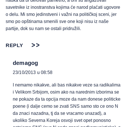
nauka da bi delovali pametno, a oni su angažovali
savetnike iz inostranstva kojima će narod plaćati ugovore
o delu. Mi smo jedinstveni i važni na političkoj sceni, jer
smo po opštinama smenili sve one koji nisu iz naše
partije, dok su nam se ostali pridružili.
REPLY
demagog
23/10/2013 u 08:58
I nemamo nikakve, ali bas nikakve veze sa radikalima
i Velikom Srbijom, osim ako na narednim izborima se
ne pokaze da ta opcija moze da nam donese politicke
poene (i dalje cemo se zvati SNS samo sto ce ono N
da znaci nazadna, tj da se vracamo unazad), a
ukoliko Severna Koreja osvoji svet opet ponosno