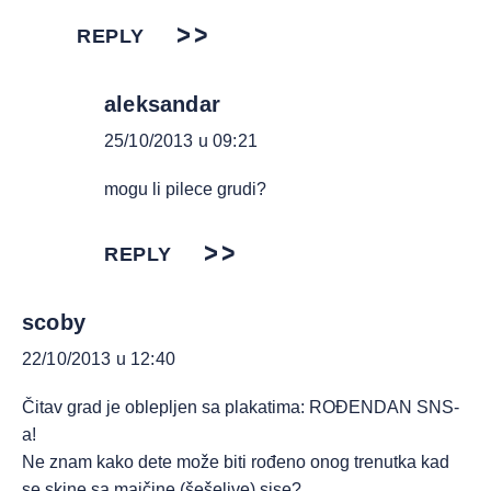
REPLY
aleksandar
25/10/2013 u 09:21
mogu li pilece grudi?
REPLY
scoby
22/10/2013 u 12:40
Čitav grad je oblepljen sa plakatima: ROĐENDAN SNS-
a!
Ne znam kako dete može biti rođeno onog trenutka kad
se skine sa majčine (šešeljve) sise?