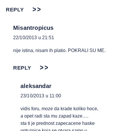
REPLY
Misantropicus
22/10/2013 u 21:51
nije istina, nisam ih platio. POKRALI SU ME.
REPLY
aleksandar
23/10/2013 u 11:00
vidis foru, moze da krade koliko hoce,
a opet radi sta mu zapad kaze….
sta ti je prednost zapecacene haske
optuznice koja se otvara samo u