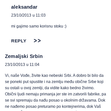
aleksandar
23/10/2013 u 11:03
mi gajimo samo korisnu stoku :)
REPLY
Zemaljski Srbin
23/10/2013 u 11:04
Vi, naše Vođe, živite kao nebeski Srbi. A dobro bi bilo da
se poneki put spustite i na zemlju među obične Srbe koji
su ostali u ovoj zemlji, da vidite kako bedno živimo.
Obični ljudi nemaju primanja jer ste im zatvorili fabrike, pa
se svi spremaju da nađu posao u okolnim državama. Dok
ne nađemo posao preturamo po kontejnerima, dok Vaš