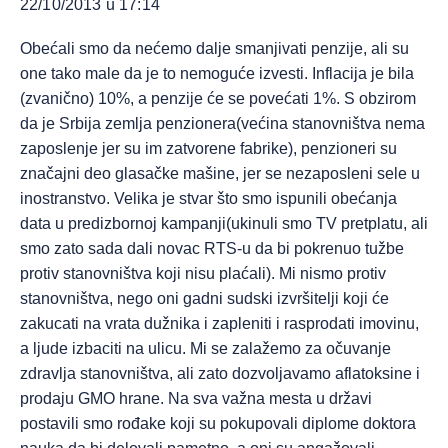
22/10/2013 u 17:14
Obećali smo da nećemo dalje smanjivati penzije, ali su
one tako male da je to nemoguće izvesti. Inflacija je bila
(zvanično) 10%, a penzije će se povećati 1%. S obzirom
da je Srbija zemlja penzionera(većina stanovništva nema
zaposlenje jer su im zatvorene fabrike), penzioneri su
značajni deo glasačke mašine, jer se nezaposleni sele u
inostranstvo. Velika je stvar što smo ispunili obećanja
data u predizbornoj kampanji(ukinuli smo TV pretplatu, ali
smo zato sada dali novac RTS-u da bi pokrenuo tužbe
protiv stanovništva koji nisu plaćali). Mi nismo protiv
stanovništva, nego oni gadni sudski izvršitelji koji će
zakucati na vrata dužnika i zapleniti i rasprodati imovinu,
a ljude izbaciti na ulicu. Mi se zalažemo za očuvanje
zdravlja stanovništva, ali zato dozvoljavamo aflatoksine i
prodaju GMO hrane. Na sva važna mesta u državi
postavili smo rođake koji su pokupovali diplome doktora