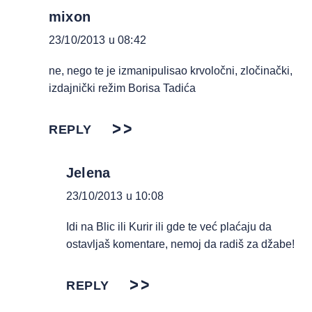
mixon
23/10/2013 u 08:42
ne, nego te je izmanipulisao krvoločni, zločinački,
izdajnički režim Borisa Tadića
REPLY
Jelena
23/10/2013 u 10:08
Idi na Blic ili Kurir ili gde te već plaćaju da
ostavljaš komentare, nemoj da radiš za džabe!
REPLY