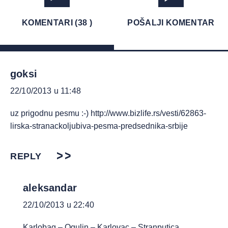
KOMENTARI (38 )
POŠALJI KOMENTAR
goksi
22/10/2013 u 11:48
uz prigodnu pesmu :-)
http://www.bizlife.rs/vesti/62863-
lirska-stranackoljubiva-pesma-predsednika-srbije
REPLY
aleksandar
22/10/2013 u 22:40
Karlobag – Ogulin – Karlovac – Stranputica….