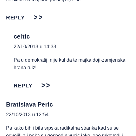
REPLY
celtic
22/10/2013 u 14:33
Pa u demokratiji nije kul da te majka doji-zamjenska
hrana rulz!
REPLY
Bratislava Peric
22/10/2013 u 12:54
Pa kako bih i bila srpska radikalna stranka kad su se
odvojili a i neka su gospodin vucic jako lepo rukovodi i