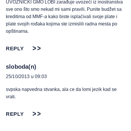
UVOZNIČKI GMO LOBI zarađuje uvozeći iz inostranstva
sve ono što smo nekad mi sami pravili. Punite budžet sa
kreditima od MMF-a kako biste isplaćivali svoje plate i
plate svojih rođaka kojima ste izmislili radna mesta po
opštinama.
REPLY
sloboda(n)
25/10/2013 u 09:03
svpska napvedna stvanka, ala ce da lomi jezik kad se
vrati.
REPLY