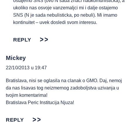
ostajemo SNS (ovo N sada znaci nadkomunisticka), a
ukoliko nas osvoje vanzemaljci mi i dalje ostajemo
SNS (N je sada nebulisticka, po nebuli). Mi imamo
kontinuitet – uvek dosledi svom interesu.
REPLY
Mickey
22/10/2013 u 19:47
Bratislava, nisi se oglasila na clanak o GMO. Daj, nemoj
da nas lisavas tog neizmernog zadoboljstva uzivanja u
tvojim komentarima!
Bratislava Peric Institucija Njuza!
REPLY