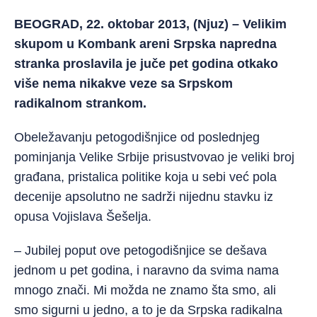
BEOGRAD, 22. oktobar 2013, (Njuz) – Velikim
skupom u Kombank areni Srpska napredna
stranka proslavila je juče pet godina otkako
više nema nikakve veze sa Srpskom
radikalnom strankom.
Obeležavanju petogodišnjice od poslednjeg
pominjanja Velike Srbije prisustvovao je veliki broj
građana, pristalica politike koja u sebi već pola
decenije apsolutno ne sadrži nijednu stavku iz
opusa Vojislava Šešelja.
– Jubilej poput ove petogodišnjice se dešava
jednom u pet godina, i naravno da svima nama
mnogo znači. Mi možda ne znamo šta smo, ali
smo sigurni u jedno, a to je da Srpska radikalna