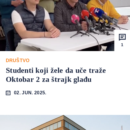
1
DRUŠTVO
Studenti koji žele da uče traže
Oktobar 2 za štrajk glađu
02. JUN. 2025.