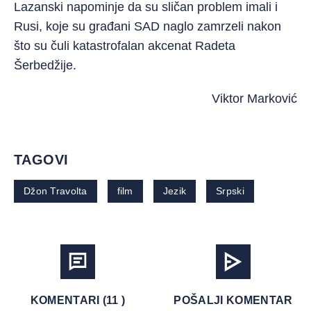
Lazanski napominje da su sličan problem imali i
Rusi, koje su građani SAD naglo zamrzeli nakon
što su čuli katastrofalan akcenat Radeta
Šerbedžije.
Viktor Marković
TAGOVI
Džon Travolta
film
Jezik
Srpski
KOMENTARI (11 )
POŠALJI KOMENTAR