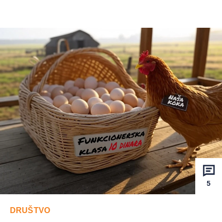
5
DRUŠTVO