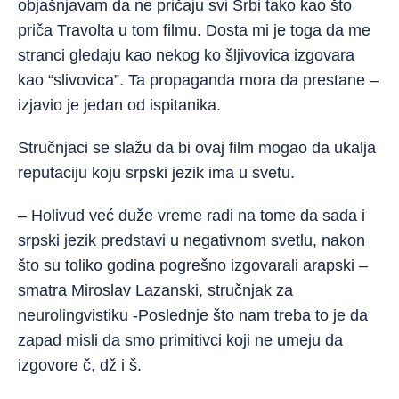
objašnjavam da ne pričaju svi Srbi tako kao što
priča Travolta u tom filmu. Dosta mi je toga da me
stranci gledaju kao nekog ko šljivovica izgovara
kao “slivovica”. Ta propaganda mora da prestane –
izjavio je jedan od ispitanika.
Stručnjaci se slažu da bi ovaj film mogao da ukalja
reputaciju koju srpski jezik ima u svetu.
– Holivud već duže vreme radi na tome da sada i
srpski jezik predstavi u negativnom svetlu, nakon
što su toliko godina pogrešno izgovarali arapski –
smatra Miroslav Lazanski, stručnjak za
neurolingvistiku -Poslednje što nam treba to je da
zapad misli da smo primitivci koji ne umeju da
izgovore č, dž i š.