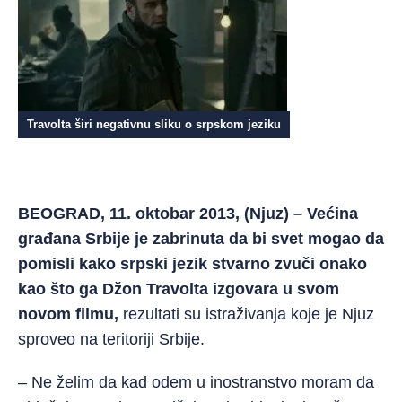
Travolta širi negativnu sliku o srpskom jeziku
BEOGRAD, 11. oktobar 2013, (Njuz) – Većina
građana Srbije je zabrinuta da bi svet mogao da
pomisli kako srpski jezik stvarno zvuči onako
kao što ga Džon Travolta izgovara u svom
novom filmu,
rezultati su istraživanja koje je Njuz
sproveo na teritoriji Srbije.
– Ne želim da kad odem u inostranstvo moram da