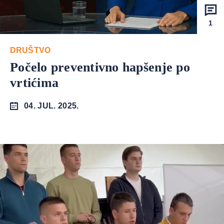
1
DRUŠTVO
Počelo preventivno hapšenje po
vrtićima
04. JUL. 2025.