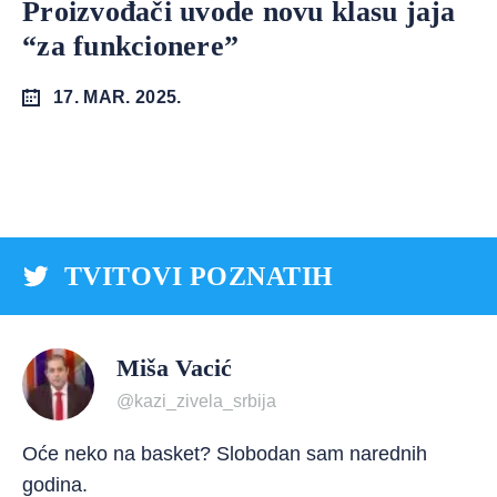
Proizvođači uvode novu klasu jaja
“za funkcionere”
17. MAR. 2025.
TVITOVI POZNATIH
Miša Vacić
@kazi_zivela_srbija
Oće neko na basket? Slobodan sam narednih
godina.