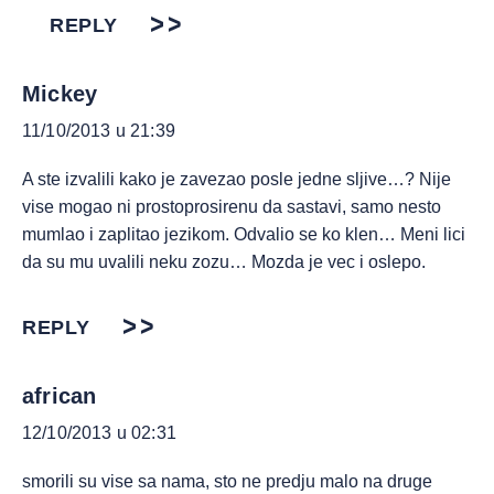
REPLY
Mickey
11/10/2013 u 21:39
A ste izvalili kako je zavezao posle jedne sljive…? Nije
vise mogao ni prostoprosirenu da sastavi, samo nesto
mumlao i zaplitao jezikom. Odvalio se ko klen… Meni lici
da su mu uvalili neku zozu… Mozda je vec i oslepo.
REPLY
african
12/10/2013 u 02:31
smorili su vise sa nama, sto ne predju malo na druge