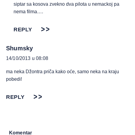
siptar sa kosova zvekno dva pilota u nemackoj pa
nema filma….
REPLY
Shumsky
14/10/2013 u 08:08
ma neka Džontra priča kako oće, samo neka na kraju
pobedi!
REPLY
Komentar