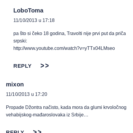
LoboToma
11/10/2013 u 17:18
pa što si čeko 18 godina, Travolti nije prvi put da priča
srpski:
http://www.youtube.com/watch?v=yTTx04LMseo
REPLY
mixon
11/10/2013 u 17:20
Propade Džontra načisto, kada mora da glumi krvoločnog
vehabijskog-mađaroslovaka iz Srbije…
REPLY