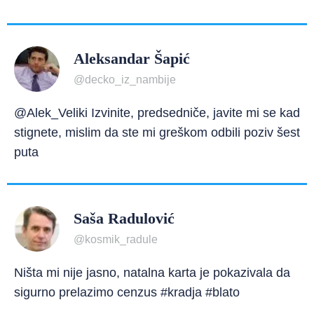
Aleksandar Šapić
@decko_iz_nambije
@Alek_Veliki Izvinite, predsedniče, javite mi se kad
stignete, mislim da ste mi greškom odbili poziv šest
puta
Saša Radulović
@kosmik_radule
Ništa mi nije jasno, natalna karta je pokazivala da
sigurno prelazimo cenzus #kradja #blato