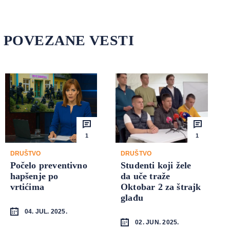
POVEZANE VESTI
1
1
DRUŠTVO
DRUŠTVO
Počelo preventivno
Studenti koji žele
hapšenje po
da uče traže
vrtićima
Oktobar 2 za štrajk
glađu
04. JUL. 2025.
02. JUN. 2025.