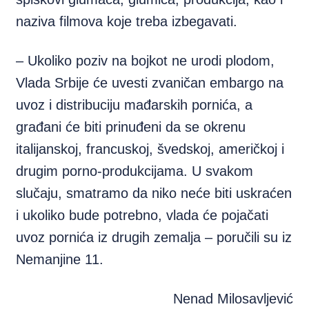
naziva filmova koje treba izbegavati.
– Ukoliko poziv na bojkot ne urodi plodom,
Vlada Srbije će uvesti zvaničan embargo na
uvoz i distribuciju mađarskih pornića, a
građani će biti prinuđeni da se okrenu
italijanskoj, francuskoj, švedskoj, američkoj i
drugim porno-produkcijama. U svakom
slučaju, smatramo da niko neće biti uskraćen
i ukoliko bude potrebno, vlada će pojačati
uvoz pornića iz drugih zemalja – poručili su iz
Nemanjine 11.
Nenad Milosavljević