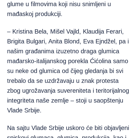
glume u filmovima koji nisu snimljeni u
mađaskoj produkciji.
– Kristina Bela, Mišel Vajld, Klaudija Ferari,
Brigita Bulgari, Anita Blond, Eva Ejndžel, pa i
našim građanima izuzetno draga glumica
mađarsko-italijanskog porekla Ćićolina samo
su neke od glumica od čijeg gledanja bi svi
trebalo da se uzdržavaju u znak protesta
zbog ugrožavanja suvereniteta i teritorijalnog
integriteta naše zemlje – stoji u saopštenju
Vlade Srbije.
Na sajtu Vlade Srbije uskoro će biti objavljeni
spiskovi glumaca, glumica, produkcija, kao i