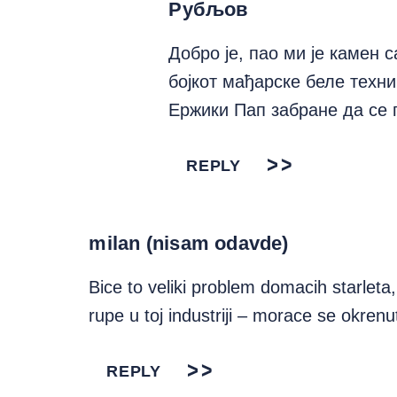
Рубљов
Добро је, пао ми је камен с
бојкот мађарске беле техник
Ержики Пап забране да се 
REPLY
milan (nisam odavde)
Bice to veliki problem domacih starleta
rupe u toj industriji – morace se okrenut
REPLY