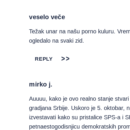
veselo veče
Težak unar na našu porno kuluru. Vrem
ogledalo na svaki zid.
REPLY
mirko j.
Auuuu, kako je ovo realno stanje stvari
gradjana Srbije. Uskoro je 5. oktobar,
izvestavati kako su pristalice SPS-a i 
petnaestogodisnjicu demokratskih prom