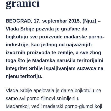
granici
BEOGRAD, 17. septembar 2015, (Njuz) –
Vlada Srbije pozvala je građane da
bojkotuju sve proizvode mađarske porno-
industrije, kao jednog od najvažnijih
izvoznih proizvoda te zemlje, a sve zbog
toga što je Mađarska narušila teritorijalni
integritet Srbije ispaljivanjem suzavca na
njenu teritoriju.
Vlada Srbije apelovala je da se bojkotuju ne
samo svi porno-filmovi snimljeni u
Mađarskoj, već i mađarski porno-glumci koji