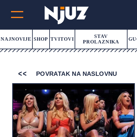
STAV
NAJNOVIJE
SHOP
TVITOVI
GU
PROLAZNIKA
POVRATAK NA NASLOVNU