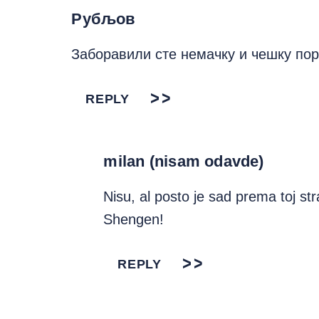
Рубљов
Заборавили сте немачку и чешку по
REPLY
milan (nisam odavde)
Nisu, al posto je sad prema toj str
Shengen!
REPLY