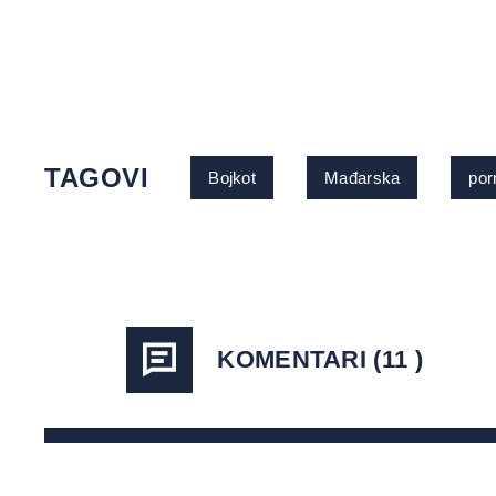
TAGOVI
Bojkot
Mađarska
por
KOMENTARI (11 )