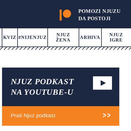
POMOZI NJUZU
DA POSTOJI
NJUZ
NJUZ
KVIZ
#NIJENJUZ
ARHIVA
ŽENA
IGRE
NJUZ PODKAST
NA YOUTUBE-U
Prati Njuz podkast