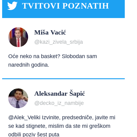
TVITOVI POZNATIH
Miša Vacić
@kazi_zivela_srbija
Oće neko na basket? Slobodan sam
narednih godina.
Aleksandar Šapić
@decko_iz_nambije
@Alek_Veliki Izvinite, predsedniče, javite mi
se kad stignete, mislim da ste mi greškom
odbili poziv šest puta