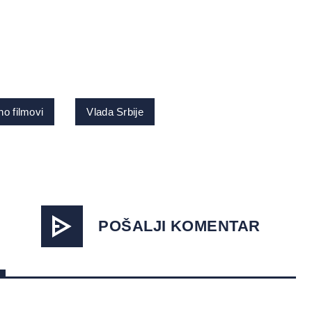
no filmovi
Vlada Srbije
POŠALJI KOMENTAR