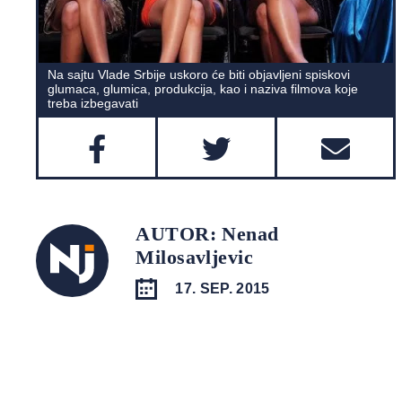
Na sajtu Vlade Srbije uskoro će biti objavljeni spiskovi
glumaca, glumica, produkcija, kao i naziva filmova koje
treba izbegavati
AUTOR: Nenad
Milosavljevic
17. SEP. 2015