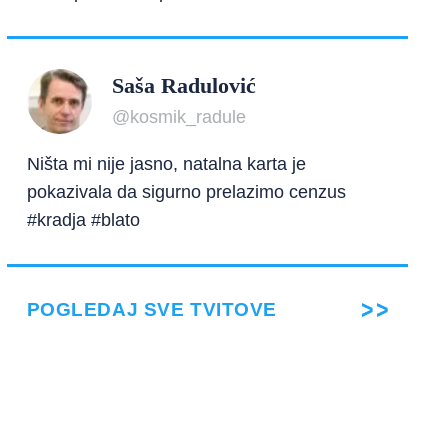
Saša Radulović
@kosmik_radule
Ništa mi nije jasno, natalna karta je
pokazivala da sigurno prelazimo cenzus
#kradja #blato
POGLEDAJ SVE TVITOVE