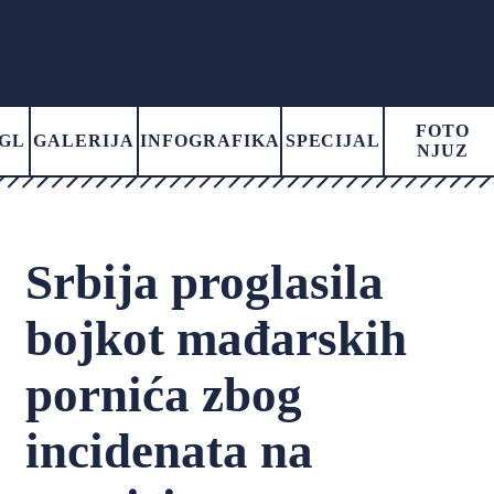
FOTO
GL
GALERIJA
INFOGRAFIKA
SPECIJAL
NJUZ
Srbija proglasila
bojkot mađarskih
pornića zbog
incidenata na