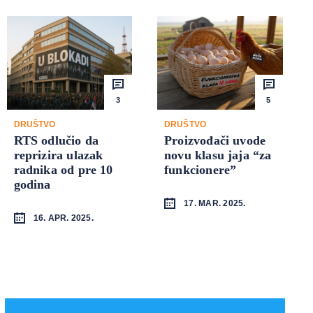
3
5
DRUŠTVO
DRUŠTVO
RTS odlučio da
Proizvođači uvode
reprizira ulazak
novu klasu jaja “za
radnika od pre 10
funkcionere”
godina
17. MAR. 2025.
16. APR. 2025.