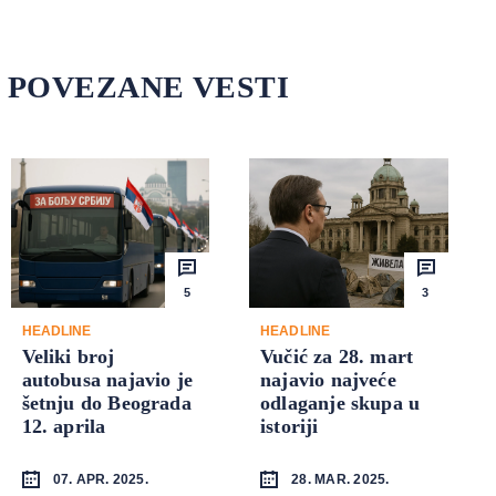
POVEZANE VESTI
5
3
HEADLINE
HEADLINE
Veliki broj
Vučić za 28. mart
autobusa najavio je
najavio najveće
šetnju do Beograda
odlaganje skupa u
12. aprila
istoriji
07. APR. 2025.
28. MAR. 2025.