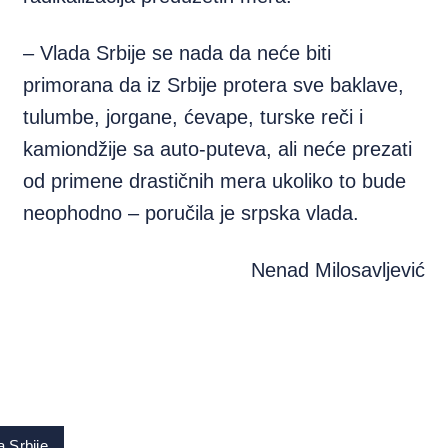
– Vlada Srbije se nada da neće biti
primorana da iz Srbije protera sve baklave,
tulumbe, jorgane, ćevape, turske reči i
kamiondžije sa auto-puteva, ali neće prezati
od primene drastičnih mera ukoliko to bude
neophodno – poručila je srpska vlada.
Nenad Milosavljević
a Srbije