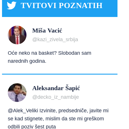
TVITOVI POZNATIH
Miša Vacić
@kazi_zivela_srbija
Oće neko na basket? Slobodan sam
narednih godina.
Aleksandar Šapić
@decko_iz_nambije
@Alek_Veliki Izvinite, predsedniče, javite mi
se kad stignete, mislim da ste mi greškom
odbili poziv šest puta