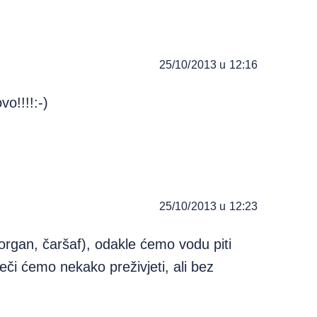
25/10/2013 u 12:16
o!!!!:-)
25/10/2013 u 12:23
organ, čaršaf), odakle ćemo vodu piti
či ćemo nekako preživjeti, ali bez