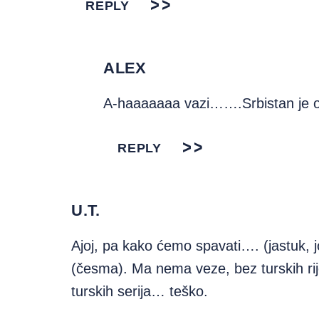
REPLY
ALEX
A-haaaaaaa vazi…….Srbistan je ov
REPLY
U.T.
Ajoj, pa kako ćemo spavati…. (jastuk, j
(česma). Ma nema veze, bez turskih rije
turskih serija… teško.