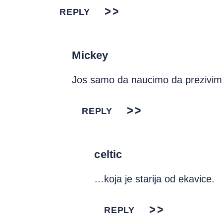
REPLY
Mickey
Jos samo da naucimo da prezivim
REPLY
celtic
…koja je starija od ekavice.
REPLY