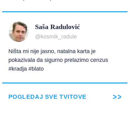
Saša Radulović
@kosmik_radule
Ništa mi nije jasno, natalna karta je
pokazivala da sigurno prelazimo cenzus
#kradja #blato
POGLEDAJ SVE TVITOVE