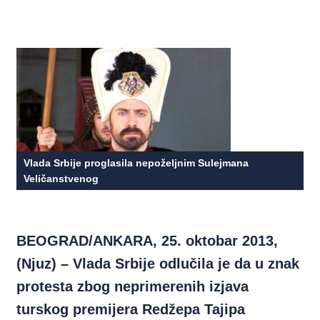
Vlada Srbije proglasila nepoželjnim Sulejmana
Veličanstvenog
BEOGRAD/ANKARA, 25. oktobar 2013,
(Njuz) – Vlada Srbije odlučila je da u znak
protesta zbog neprimerenih izjava
turskog premijera Redžepa Tajipa