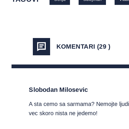
KOMENTARI (29 )
Slobodan Milosevic
A sta cemo sa sarmama? Nemojte ljudi,
vec skoro nista ne jedemo!