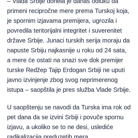
– Vlada Srbije donela je danas odluku da
primeni recipročne mere prema Turskoj koja,
je spornim izjavama premijera, ugrozila i
povredila teritorijalni integritet i suverenitet
države Srbije. Junaci turskih serija moraju da
napuste Srbiju najkasnije u roku od 24 sata,
a mere će ostati na snazi sve dok premijer
turske Redžep Tajip Erdogan Srbiji ne uputi
javno izvinjenje zbog svog neprimerenog
istupa – saopštila je pres služba Vlade Srbije.
U saopštenju se navodi da Turska ima rok od
pet dana da se izvini Srbiji i povuče spornu
izjavu, a ukoliko se to ne desi, uslediće
radikalizacija preduzetih mera.