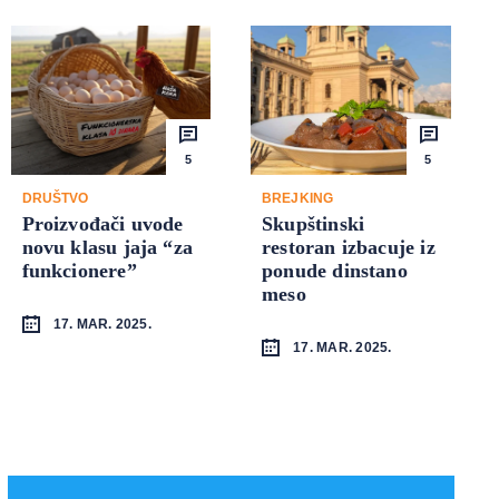
5
5
DRUŠTVO
BREJKING
Proizvođači uvode
Skupštinski
novu klasu jaja “za
restoran izbacuje iz
funkcionere”
ponude dinstano
meso
17. MAR. 2025.
17. MAR. 2025.