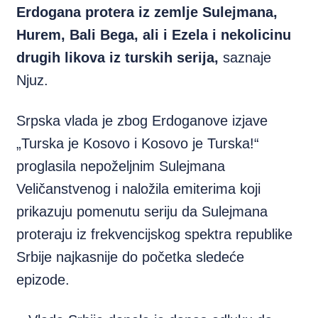
Erdogana protera iz zemlje Sulejmana,
Hurem, Bali Bega, ali i Ezela i nekolicinu
drugih likova iz turskih serija,
saznaje
Njuz.
Srpska vlada je zbog Erdoganove izjave
„Turska je Kosovo i Kosovo je Turska!“
proglasila nepoželjnim Sulejmana
Veličanstvenog i naložila emiterima koji
prikazuju pomenutu seriju da Sulejmana
proteraju iz frekvencijskog spektra republike
Srbije najkasnije do početka sledeće
epizode.