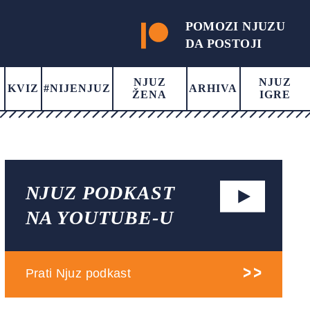
POMOZI NJUZU
DA POSTOJI
NJUZ
NJUZ
KVIZ
#NIJENJUZ
ARHIVA
ŽENA
IGRE
NJUZ PODKAST
NA YOUTUBE-U
Prati Njuz podkast