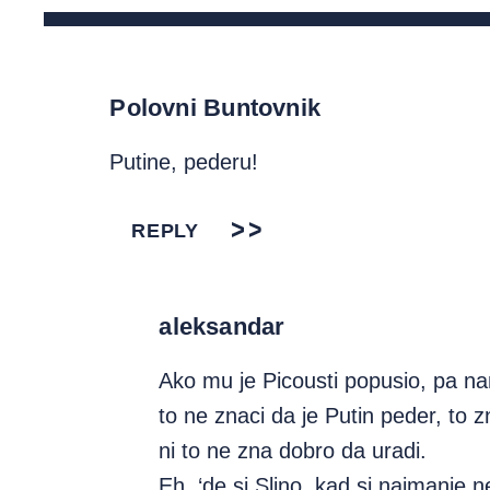
Polovni Buntovnik
Putine, pederu!
REPLY
aleksandar
Ako mu je Picousti popusio, pa na
to ne znaci da je Putin peder, to z
ni to ne zna dobro da uradi.
Eh, ‘de si Slino, kad si najmanje