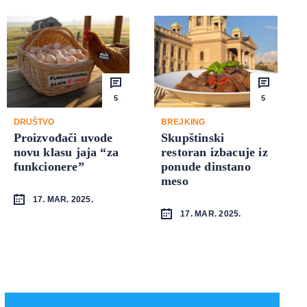
5
5
DRUŠTVO
BREJKING
Proizvođači uvode
Skupštinski
novu klasu jaja “za
restoran izbacuje iz
funkcionere”
ponude dinstano
meso
17. MAR. 2025.
17. MAR. 2025.