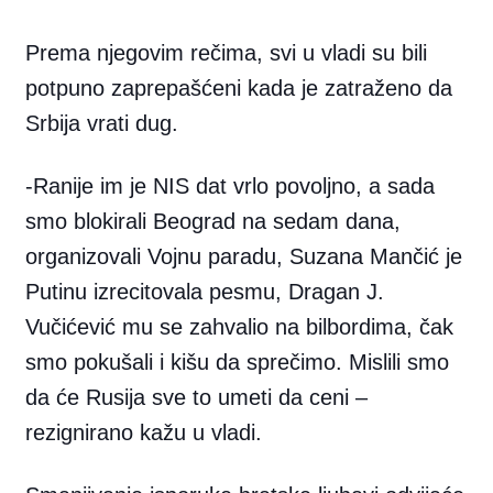
Prema njegovim rečima, svi u vladi su bili
potpuno zaprepašćeni kada je zatraženo da
Srbija vrati dug.
-Ranije im je NIS dat vrlo povoljno, a sada
smo blokirali Beograd na sedam dana,
organizovali Vojnu paradu, Suzana Mančić je
Putinu izrecitovala pesmu, Dragan J.
Vučićević mu se zahvalio na bilbordima, čak
smo pokušali i kišu da sprečimo. Mislili smo
da će Rusija sve to umeti da ceni –
rezignirano kažu u vladi.