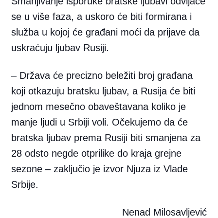
Smanjivanje isporuke bratske ljubavi odvijaće
se u više faza, a uskoro će biti formirana i
služba u kojoj će građani moći da prijave da
uskraćuju ljubav Rusiji.
– Država će precizno beležiti broj građana
koji otkazuju bratsku ljubav, a Rusija će biti
jednom mesečno obaveštavana koliko je
manje ljudi u Srbiji voli. Očekujemo da će
bratska ljubav prema Rusiji biti smanjena za
28 odsto negde otprilike do kraja grejne
sezone – zaključio je izvor Njuza iz Vlade
Srbije.
Nenad Milosavljević