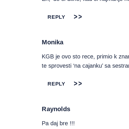
REPLY
Monika
KGB je ovo sto rece, primio k zna
te sprovesti ‘na cajanku’ sa sestr
REPLY
Raynolds
Pa daj bre !!!