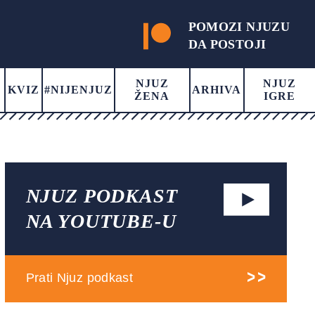
POMOZI NJUZU
DA POSTOJI
NJUZ
NJUZ
KVIZ
#NIJENJUZ
ARHIVA
ŽENA
IGRE
NJUZ PODKAST
NA YOUTUBE-U
Prati Njuz podkast