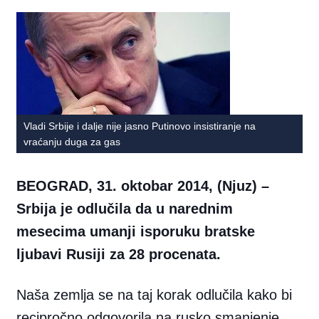
Vladi Srbije i dalje nije jasno Putinovo insistiranje na
vraćanju duga za gas
BEOGRAD, 31. oktobar 2014, (Njuz) –
Srbija je odlučila da u narednim
mesecima umanji isporuku bratske
ljubavi Rusiji za 28 procenata.
Naša zemlja se na taj korak odlučila kako bi
recipročno odgovorila na rusko smanjenje