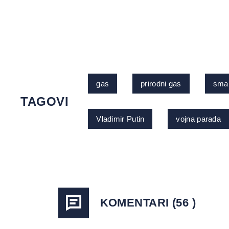
gas
prirodni gas
sman
TAGOVI
Vladimir Putin
vojna parada
KOMENTARI (56 )