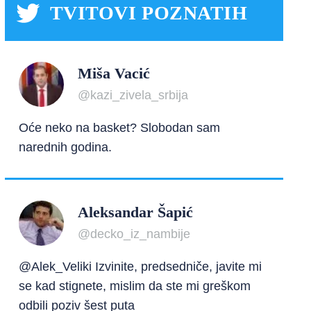
TVITOVI POZNATIH
Miša Vacić
@kazi_zivela_srbija
Oće neko na basket? Slobodan sam
narednih godina.
Aleksandar Šapić
@decko_iz_nambije
@Alek_Veliki Izvinite, predsedniče, javite mi
se kad stignete, mislim da ste mi greškom
odbili poziv šest puta