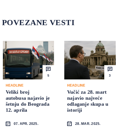
POVEZANE VESTI
5
3
HEADLINE
HEADLINE
Veliki broj
Vučić za 28. mart
autobusa najavio je
najavio najveće
šetnju do Beograda
odlaganje skupa u
12. aprila
istoriji
07. APR. 2025.
28. MAR. 2025.