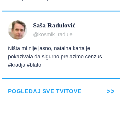
Saša Radulović
@kosmik_radule
Ništa mi nije jasno, natalna karta je
pokazivala da sigurno prelazimo cenzus
#kradja #blato
POGLEDAJ SVE TVITOVE