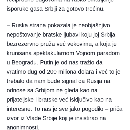
isporuke gasa Srbiji za gotovo trećinu.
– Ruska strana pokazala je neobjašnjivo
nepoštovanje bratske ljubavi koju joj Srbija
bezrezervno pruža već vekovima, a koja je
krunisana spektakularnom Vojnom paradom
u Beogradu. Putin je od nas tražio da
vratimo dug od 200 miliona dolara i već to je
trebalo da nam bude signal da Rusija na
odnose sa Srbijom ne gleda kao na
prijateljske i bratske već isključivo kao na
interesne. To nas je sve jako pogodilo – priča
izvor iz Vlade Srbije koji je insistirao na
anonimnosti.