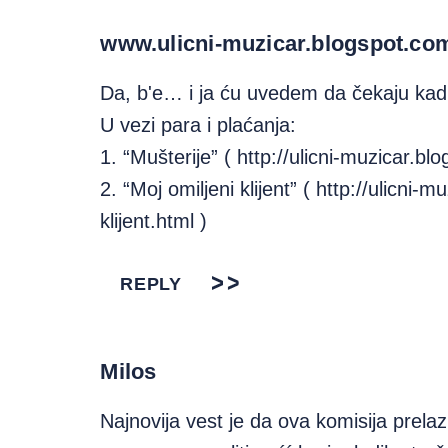
www.ulicni-muzicar.blogspot.co
Da, b'e… i ja ću uvedem da čekaju ka
U vezi para i plaćanja:
1. “Mušterije” (
http://ulicni-muzicar.b
2. “Moj omiljeni klijent” (
http://ulicni-
klijent.html
)
REPLY
Milos
Najnovija vest je da ova komisija prelaz