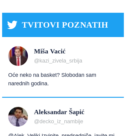
TVITOVI POZNATIH
Miša Vacić
@kazi_zivela_srbija
Oće neko na basket? Slobodan sam
narednih godina.
Aleksandar Šapić
@decko_iz_nambije
@Alek_Veliki Izvinite, predsedniče, javite mi