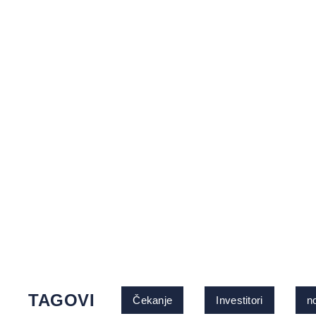
TAGOVI
Čekanje
Investitori
n