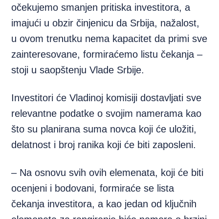
očekujemo smanjen pritiska investitora, a
imajući u obzir činjenicu da Srbija, nažalost,
u ovom trenutku nema kapacitet da primi sve
zainteresovane, formiraćemo listu čekanja –
stoji u saopštenju Vlade Srbije.
Investitori će Vladinoj komisiji dostavljati sve
relevantne podatke o svojim namerama kao
što su planirana suma novca koji će uložiti,
delatnost i broj ranika koji će biti zaposleni.
– Na osnovu svih ovih elemenata, koji će biti
ocenjeni i bodovani, formiraće se lista
čekanja investitora, a kao jedan od ključnih