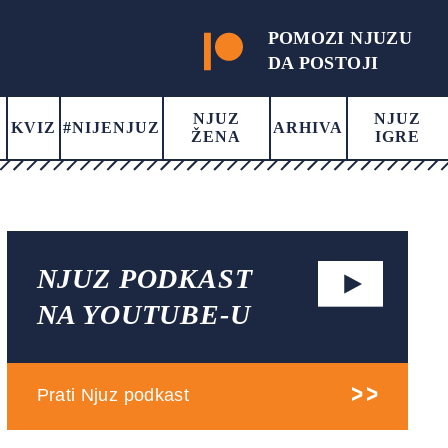
POMOZI NJUZU
DA POSTOJI
NJUZ
NJUZ
KVIZ
#NIJENJUZ
ARHIVA
ŽENA
IGRE
NJUZ PODKAST
NA YOUTUBE-U
Prati Njuz podkast