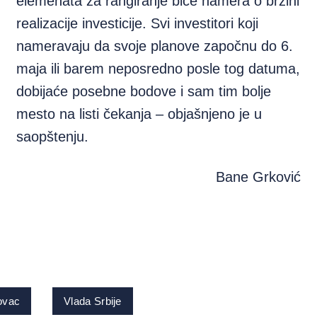
elemenata za rangiranje biće namera o brzini
realizacije investicije. Svi investitori koji
nameravaju da svoje planove započnu do 6.
maja ili barem neposredno posle tog datuma,
dobijaće posebne bodove i sam tim bolje
mesto na listi čekanja – objašnjeno je u
saopštenju.
Bane Grković
ovac
Vlada Srbije