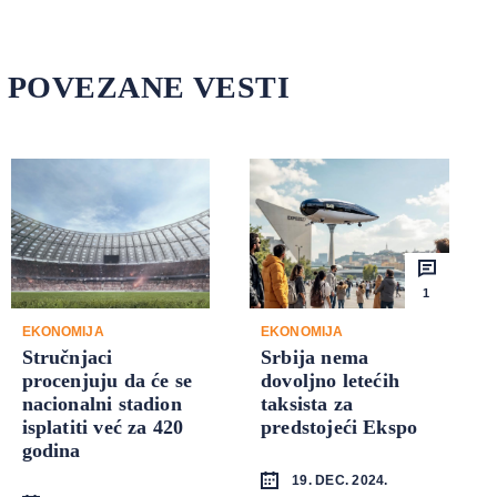
POVEZANE VESTI
1
EKONOMIJA
EKONOMIJA
Stručnjaci
Srbija nema
procenjuju da će se
dovoljno letećih
nacionalni stadion
taksista za
isplatiti već za 420
predstojeći Ekspo
godina
19. DEC. 2024.