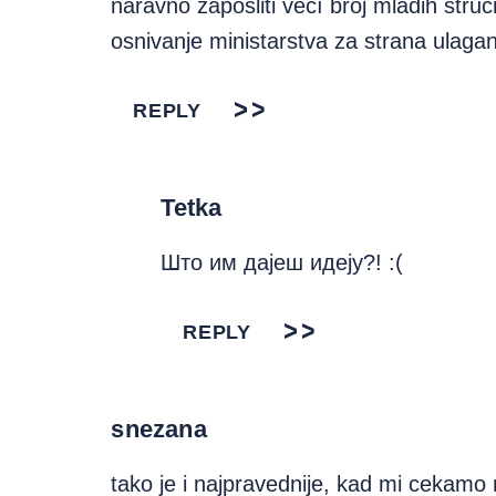
naravno zaposliti većí broj mladih struč
osnivanje ministarstva za strana ulagan
REPLY
Tetka
Што им дајеш идеју?! :(
REPLY
snezana
tako je i najpravednije, kad mi cekamo