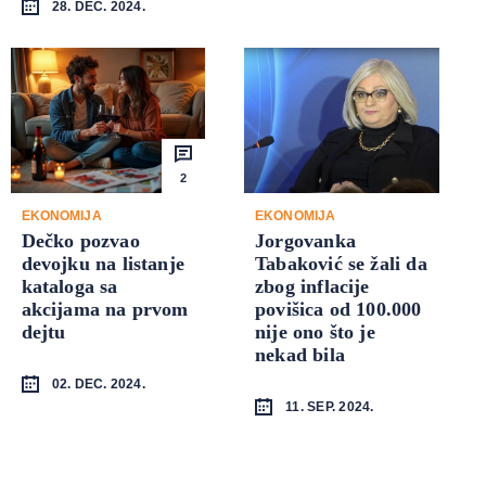
28. DEC. 2024.
2
EKONOMIJA
EKONOMIJA
Dečko pozvao
Jorgovanka
devojku na listanje
Tabaković se žali da
kataloga sa
zbog inflacije
akcijama na prvom
povišica od 100.000
dejtu
nije ono što je
nekad bila
02. DEC. 2024.
11. SEP. 2024.