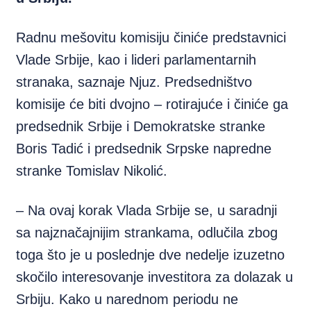
Radnu mešovitu komisiju činiće predstavnici
Vlade Srbije, kao i lideri parlamentarnih
stranaka, saznaje Njuz. Predsedništvo
komisije će biti dvojno – rotirajuće i činiće ga
predsednik Srbije i Demokratske stranke
Boris Tadić i predsednik Srpske napredne
stranke Tomislav Nikolić.
– Na ovaj korak Vlada Srbije se, u saradnji
sa najznačajnijim strankama, odlučila zbog
toga što je u poslednje dve nedelje izuzetno
skočilo interesovanje investitora za dolazak u
Srbiju. Kako u narednom periodu ne