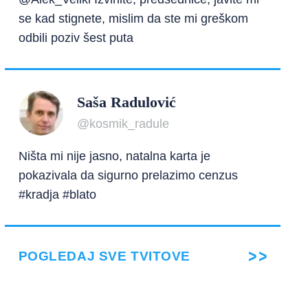
se kad stignete, mislim da ste mi greškom
odbili poziv šest puta
Saša Radulović
@kosmik_radule
Ništa mi nije jasno, natalna karta je
pokazivala da sigurno prelazimo cenzus
#kradja #blato
POGLEDAJ SVE TVITOVE