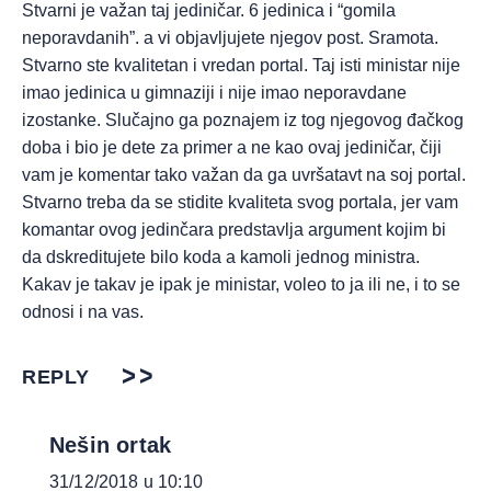
Stvarni je važan taj jediničar. 6 jedinica i “gomila
neporavdanih”. a vi objavljujete njegov post. Sramota.
Stvarno ste kvalitetan i vredan portal. Taj isti ministar nije
imao jedinica u gimnaziji i nije imao neporavdane
izostanke. Slučajno ga poznajem iz tog njegovog đačkog
doba i bio je dete za primer a ne kao ovaj jediničar, čiji
vam je komentar tako važan da ga uvršatavt na soj portal.
Stvarno treba da se stidite kvaliteta svog portala, jer vam
komantar ovog jedinčara predstavlja argument kojim bi
da dskreditujete bilo koda a kamoli jednog ministra.
Kakav je takav je ipak je ministar, voleo to ja ili ne, i to se
odnosi i na vas.
REPLY
Nešin ortak
31/12/2018 u 10:10