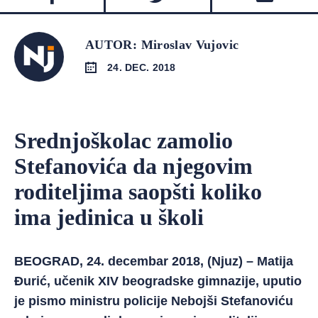
AUTOR: Miroslav Vujovic
24. DEC. 2018
Srednjoškolac zamolio
Stefanovića da njegovim
roditeljima saopšti koliko
ima jedinica u školi
BEOGRAD, 24. decembar 2018, (Njuz) – Matija
Đurić, učenik XIV beogradske gimnazije, uputio
je pismo ministru policije Nebojši Stefanoviću