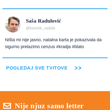
Saša Radulović
@kosmik_radule
Ništa mi nije jasno, natalna karta je pokazivala da
sigurno prelazimo cenzus #kradja #blato
POGLEDAJ SVE TVITOVE
Nije njuz samo letter