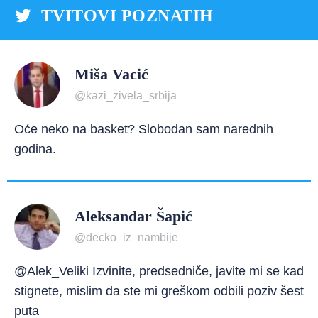
TVITOVI POZNATIH
Miša Vacić
@kazi_zivela_srbija
Oće neko na basket? Slobodan sam narednih
godina.
Aleksandar Šapić
@decko_iz_nambije
@Alek_Veliki Izvinite, predsedniče, javite mi se kad
stignete, mislim da ste mi greškom odbili poziv šest
puta