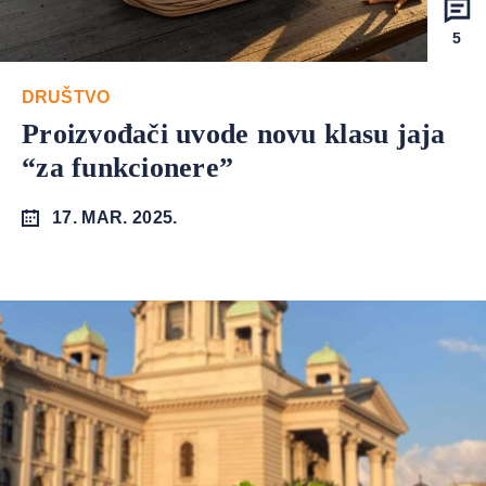
5
DRUŠTVO
Proizvođači uvode novu klasu jaja
“za funkcionere”
17. MAR. 2025.