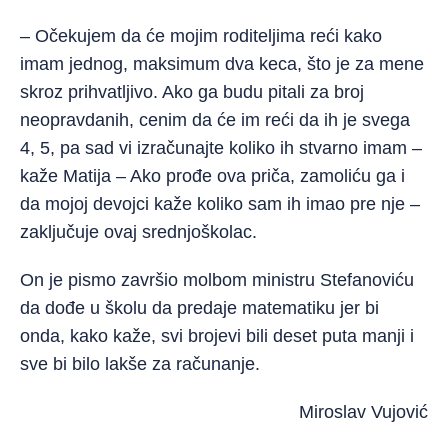
– Očekujem da će mojim roditeljima reći kako
imam jednog, maksimum dva keca, što je za mene
skroz prihvatljivo. Ako ga budu pitali za broj
neopravdanih, cenim da će im reći da ih je svega
4, 5, pa sad vi izračunajte koliko ih stvarno imam –
kaže Matija – Ako prođe ova priča, zamoliću ga i
da mojoj devojci kaže koliko sam ih imao pre nje –
zaključuje ovaj srednjoškolac.
On je pismo završio molbom ministru Stefanoviću
da dođe u školu da predaje matematiku jer bi
onda, kako kaže, svi brojevi bili deset puta manji i
sve bi bilo lakše za računanje.
Miroslav Vujović