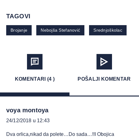
TAGOVI
Brojanje
Nebojša Stefanović
Srednjoškolac
KOMENTARI (4 )
POŠALJI KOMENTAR
voya montoya
24/12/2018 u 12:43
Dva orlica,nikad da polete…Do sada…!!I Obojica