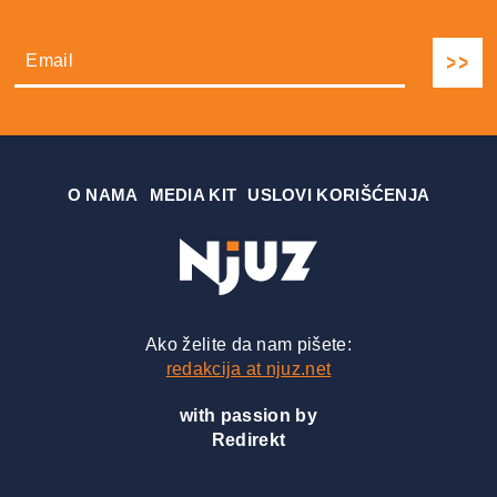
О NAMA
MEDIA KIT
USLOVI KORIŠĆENJA
Ako želite da nam pišete:
redakcija at njuz.net
with passion by
Redirekt