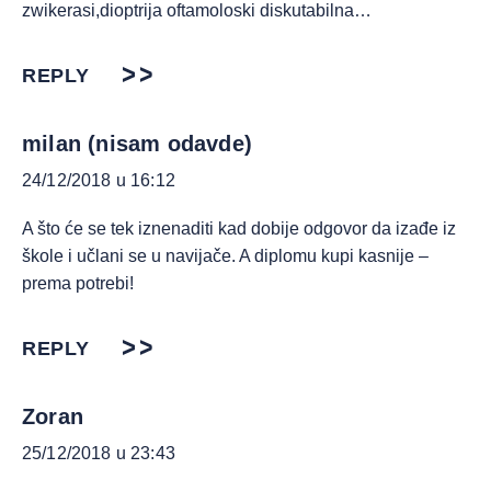
zwikerasi,dioptrija oftamoloski diskutabilna…
REPLY
milan (nisam odavde)
24/12/2018 u 16:12
A što će se tek iznenaditi kad dobije odgovor da izađe iz
škole i učlani se u navijače. A diplomu kupi kasnije –
prema potrebi!
REPLY
Zoran
25/12/2018 u 23:43