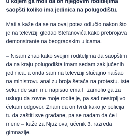
u kojem ga moli da on njegovim roditeljima
saopšti koliko ima jedinica na polugodištu.
Matija kaže da se na ovaj potez odlučio nakon što
je na televiziji gledao Stefanovića kako prebrojava
demonstrante na beogradskim ulicama.
– Nisam znao kako svojim roditeljima da saopštim
da na kraju polugodišta imam sedam zaključenih
jedinica, a onda sam na televiziji slučajno naišao
na ministrovu analizu broja šetača na protestu. Iste
sekunde sam mu napisao email i zamolio ga za
uslugu da zovne moje roditelje, pa sad nestrpljivo
čekam odgovor. Znam da on tvrdi kako je policija
tu da zaštiti sve građane, pa se nadam da će i
mene – kaže za Njuz ovaj učenik 3. razreda
gimnazije.