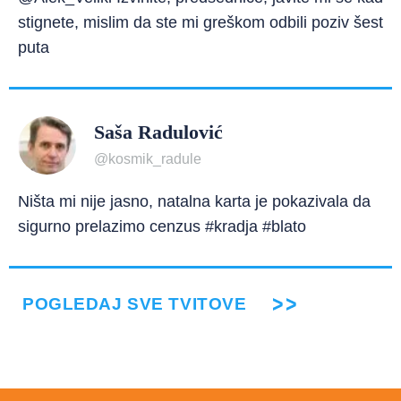
stignete, mislim da ste mi greškom odbili poziv šest
puta
Saša Radulović
@kosmik_radule
Ništa mi nije jasno, natalna karta je pokazivala da
sigurno prelazimo cenzus #kradja #blato
POGLEDAJ SVE TVITOVE