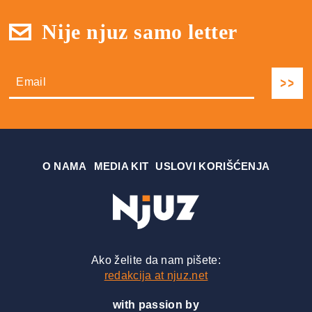
Nije njuz samo letter
О NAMA
MEDIA KIT
USLOVI KORIŠĆENJA
Ako želite da nam pišete:
redakcija at njuz.net
with passion by