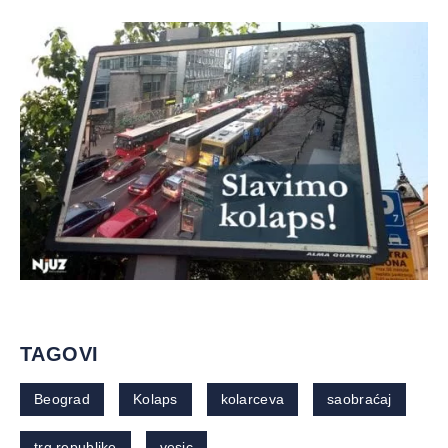
TAGOVI
Beograd
Kolaps
kolarceva
saobraćaj
trg republike
vesic