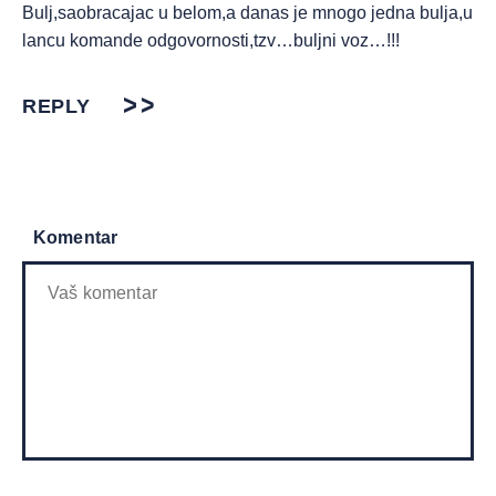
Bulj,saobracajac u belom,a danas je mnogo jedna bulja,u
lancu komande odgovornosti,tzv…buljni voz…!!!
REPLY
Komentar