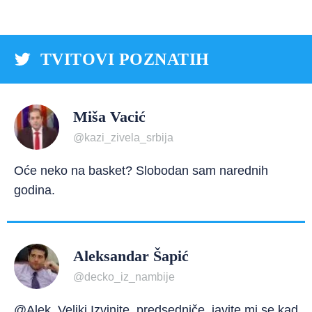
TVITOVI POZNATIH
Miša Vacić
@kazi_zivela_srbija
Oće neko na basket? Slobodan sam narednih
godina.
Aleksandar Šapić
@decko_iz_nambije
@Alek_Veliki Izvinite, predsedniče, javite mi se kad