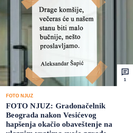
1
FOTO NJUZ
FOTO NJUZ: Gradonačelnik
Beograda nakon Vesićevog
hapšenja okačio obaveštenje na