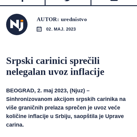
AUTOR: urednistvo
02. MAJ. 2023
Srpski carinici sprečili
nelegalan uvoz inflacije
BEOGRAD, 2. maj 2023, (Njuz) –
Sinhronizovanom akcijom srpskih carinika na
više graničnih prelaza sprečen je uvoz veće
količine inflacije u Srbiju, saopštila je Uprave
carina.