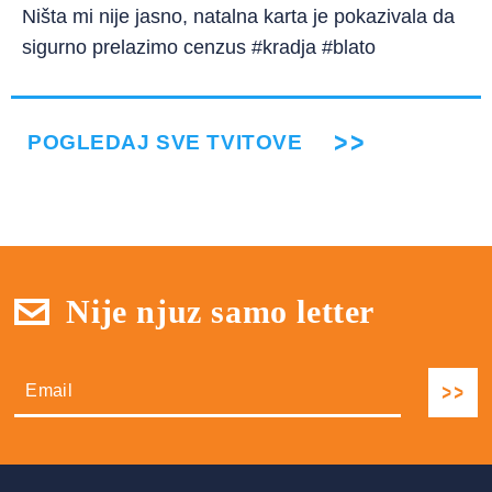
Ništa mi nije jasno, natalna karta je pokazivala da
sigurno prelazimo cenzus #kradja #blato
POGLEDAJ SVE TVITOVE
Nije njuz samo letter