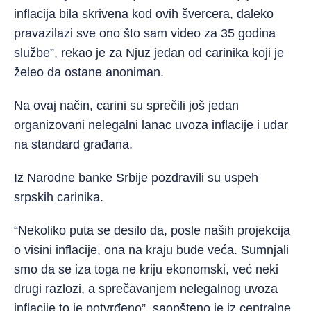
inflacija bila skrivena kod ovih švercera, daleko
pravazilazi sve ono što sam video za 35 godina
službe”, rekao je za Njuz jedan od carinika koji je
želeo da ostane anoniman.
Na ovaj način, carini su sprečili još jedan
organizovani nelegalni lanac uvoza inflacije i udar
na standard građana.
Iz Narodne banke Srbije pozdravili su uspeh
srpskih carinika.
“Nekoliko puta se desilo da, posle naših projekcija
o visini inflacije, ona na kraju bude veća. Sumnjali
smo da se iza toga ne kriju ekonomski, već neki
drugi razlozi, a sprečavanjem nelegalnog uvoza
inflacije to je potvrđeno”, saopšteno je iz centralne