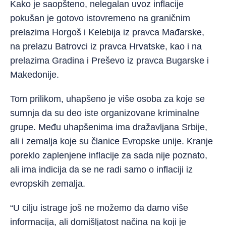
Kako je saopšteno, nelegalan uvoz inflacije
pokušan je gotovo istovremeno na graničnim
prelazima Horgoš i Kelebija iz pravca Mađarske,
na prelazu Batrovci iz pravca Hrvatske, kao i na
prelazima Gradina i Preševo iz pravca Bugarske i
Makedonije.
Tom prilikom, uhapšeno je više osoba za koje se
sumnja da su deo iste organizovane kriminalne
grupe. Među uhapšenima ima dražavljana Srbije,
ali i zemalja koje su članice Evropske unije. Kranje
poreklo zaplenjene inflacije za sada nije poznato,
ali ima indicija da se ne radi samo o inflaciji iz
evropskih zemalja.
“U cilju istrage još ne možemo da damo više
informacija, ali domišljatost načina na koji je