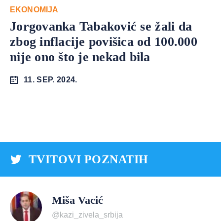
EKONOMIJA
Jorgovanka Tabaković se žali da
zbog inflacije povišica od 100.000
nije ono što je nekad bila
11. SEP. 2024.
TVITOVI POZNATIH
Miša Vacić
@kazi_zivela_srbija