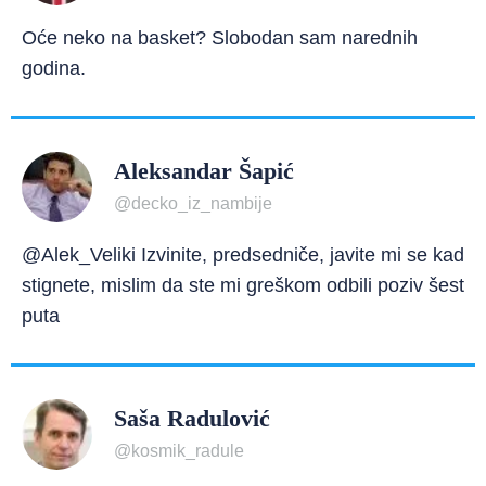
Oće neko na basket? Slobodan sam narednih
godina.
Aleksandar Šapić
@decko_iz_nambije
@Alek_Veliki Izvinite, predsedniče, javite mi se kad
stignete, mislim da ste mi greškom odbili poziv šest
puta
Saša Radulović
@kosmik_radule