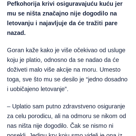
Pefkohorija krivi osiguravajuću kuću jer
mu se ništa značajno nije dogodilo na
letovanju i najavljuje da će tražiti pare
nazad.
Goran kaže kako je više očekivao od usluge
koju je platio, odnosno da se nadao da će
doživeti malo više akcije na moru. Umesto
toga, sve što mu se desilo je “jedno dosadno
i uobičajeno letovanje”.
– Uplatio sam putno zdravstveno osiguranje
za celu porodicu, ali na odmoru se nikom od
nas ništa nije dogodilo. Čak se nismo ni
posekli. Jedinu krv koju smo videli je ona iz