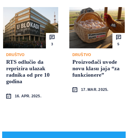
3
5
DRUŠTVO
DRUŠTVO
RTS odlučio da
Proizvođači uvode
reprizira ulazak
novu klasu jaja “za
radnika od pre 10
funkcionere”
godina
17. MAR. 2025.
16. APR. 2025.