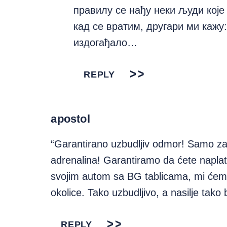
правилу се нађу неки људи које
кад се вратим, другари ми кажу:
издогађало…
REPLY
apostol
“Garantirano uzbudljiv odmor! Samo za
adrenalina! Garantiramo da ćete naplat
svojim autom sa BG tablicama, mi ćemo 
okolice. Tako uzbudljivo, a nasilje tako b
REPLY