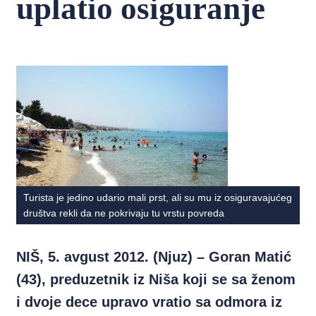
uplatio osiguranje
Turista je jedino udario mali prst, ali su mu iz osiguravajućeg
društva rekli da ne pokrivaju tu vrstu povreda
NIŠ, 5. avgust 2012. (Njuz) – Goran Matić
(43), preduzetnik iz Niša koji se sa ženom
i dvoje dece upravo vratio sa odmora iz