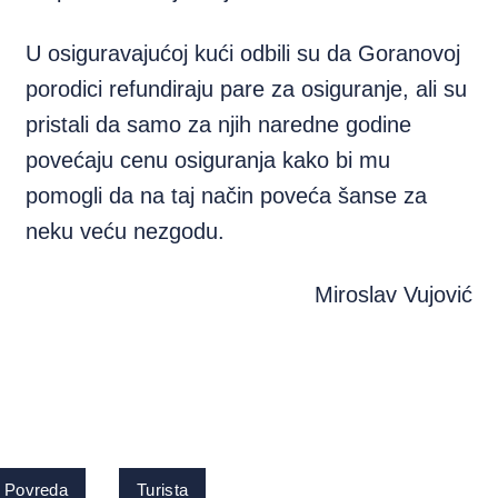
U osiguravajućoj kući odbili su da Goranovoj
porodici refundiraju pare za osiguranje, ali su
pristali da samo za njih naredne godine
povećaju cenu osiguranja kako bi mu
pomogli da na taj način poveća šanse za
neku veću nezgodu.
Miroslav Vujović
Povreda
Turista