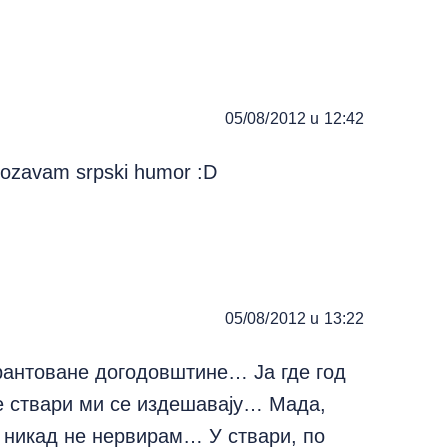
05/08/2012 u 12:42
zavam srpski humor :D
05/08/2012 u 13:22
арантоване догодовштине… Ја где год
е ствари ми се издешавају… Мада,
се никад не нервирам… У ствари, по