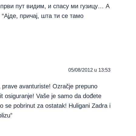
 први пут видим, и спасу ми гузицу… А
 “Ајде, причај, шта ти се тамо
05/08/2012 u 13:53
 prave avanturiste! Ozračje prepuno
it osiguranje! Vaše je samo da dođete
se pobrinut za ostatak! Huligani Zadra i
lizu”