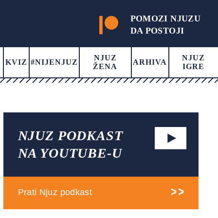
POMOZI NJUZU
DA POSTOJI
NJUZ
NJUZ
KVIZ
#NIJENJUZ
ARHIVA
ŽENA
IGRE
NJUZ PODKAST
NA YOUTUBE-U
Prati Njuz podkast