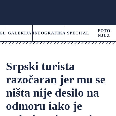
FOTO
GL
GALERIJA
INFOGRAFIKA
SPECIJAL
NJUZ
Srpski turista
razočaran jer mu se
ništa nije desilo na
odmoru iako je