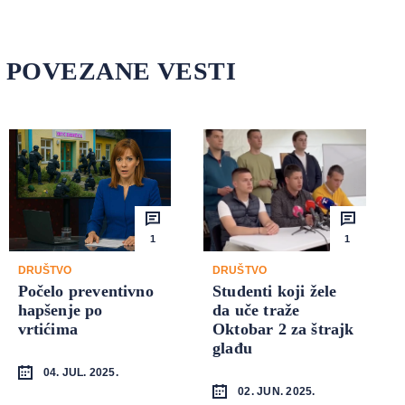
POVEZANE VESTI
1
1
DRUŠTVO
DRUŠTVO
Počelo preventivno
Studenti koji žele
hapšenje po
da uče traže
vrtićima
Oktobar 2 za štrajk
glađu
04. JUL. 2025.
02. JUN. 2025.