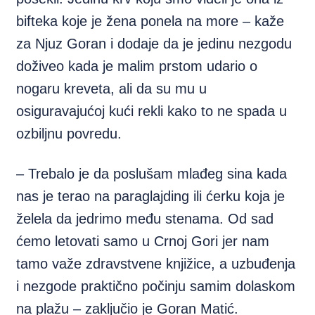
bifteka koje je žena ponela na more – kaže
za Njuz Goran i dodaje da je jedinu nezgodu
doživeo kada je malim prstom udario o
nogaru kreveta, ali da su mu u
osiguravajućoj kući rekli kako to ne spada u
ozbiljnu povredu.
– Trebalo je da poslušam mlađeg sina kada
nas je terao na paraglajding ili ćerku koja je
želela da jedrimo među stenama. Od sad
ćemo letovati samo u Crnoj Gori jer nam
tamo važe zdravstvene knjižice, a uzbuđenja
i nezgode praktično počinju samim dolaskom
na plažu – zaključio je Goran Matić.