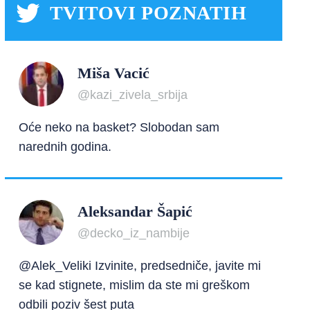
TVITOVI POZNATIH
Miša Vacić
@kazi_zivela_srbija
Oće neko na basket? Slobodan sam
narednih godina.
Aleksandar Šapić
@decko_iz_nambije
@Alek_Veliki Izvinite, predsedniče, javite mi
se kad stignete, mislim da ste mi greškom
odbili poziv šest puta