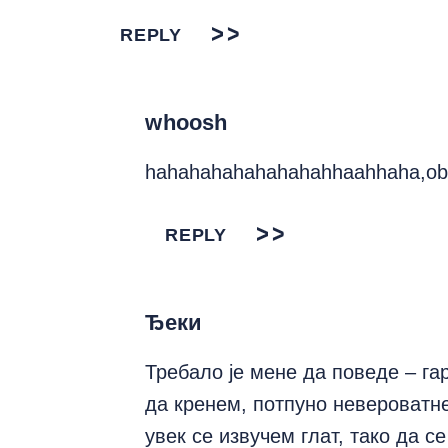
REPLY
whoosh
hahahahahahahahahhaahhaha,obo
REPLY
Ђеки
Требало је мене да поведе – г
да кренем, потпуно невероватн
увек се извучем глат, тако да 