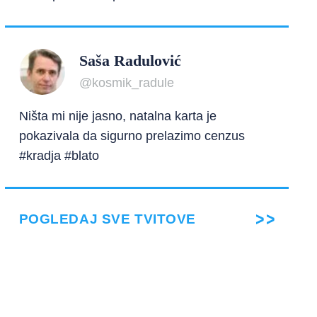
Saša Radulović
@kosmik_radule
Ništa mi nije jasno, natalna karta je
pokazivala da sigurno prelazimo cenzus
#kradja #blato
POGLEDAJ SVE TVITOVE