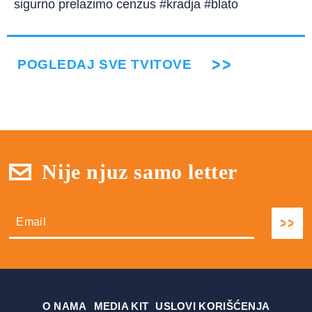
sigurno prelazimo cenzus #kradja #blato
POGLEDAJ SVE TVITOVE
Nije njuz samo letter
О NAMA
MEDIA KIT
USLOVI KORIŠĆENJA