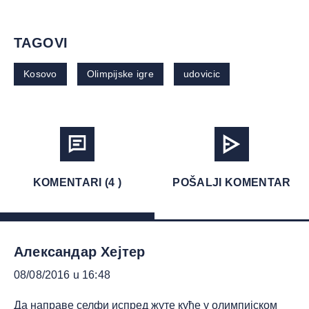
TAGOVI
Kosovo
Olimpijske igre
udovicic
KOMENTARI (4 )
POŠALJI KOMENTAR
Александар Хејтер
08/08/2016 u 16:48
Да направе селфи испред жуте куће у олимпијском