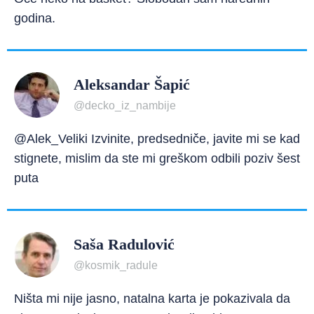
godina.
Aleksandar Šapić
@decko_iz_nambije
@Alek_Veliki Izvinite, predsedniče, javite mi se kad
stignete, mislim da ste mi greškom odbili poziv šest
puta
Saša Radulović
@kosmik_radule
Ništa mi nije jasno, natalna karta je pokazivala da