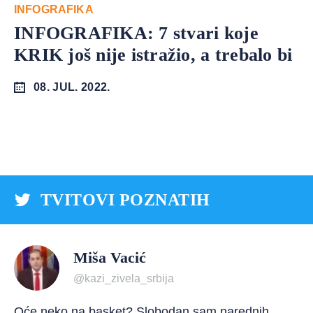
INFOGRAFIKA
INFOGRAFIKA: 7 stvari koje
KRIK još nije istražio, a trebalo bi
08. JUL. 2022.
TVITOVI POZNATIH
Miša Vacić
@kazi_zivela_srbija
Oće neko na basket? Slobodan sam narednih