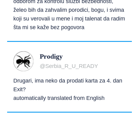
odborom za kontrolu službi bezbednosti,
želeo bih da zahvalim porodici, bogu, i svima
koji su verovali u mene i moj talenat da radim
šta mi se kaže bez pogovora
Prodigy
@Serbia_R_U_READY
Drugari, ima neko da prodati karta za 4. dan
Exit?
automatically translated from English