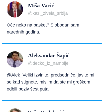
Miša Vacić
@kazi_zivela_srbija
Oće neko na basket? Slobodan sam
narednih godina.
Aleksandar Šapić
@decko_iz_nambije
@Alek_Veliki Izvinite, predsedniče, javite mi
se kad stignete, mislim da ste mi greškom
odbili poziv šest puta