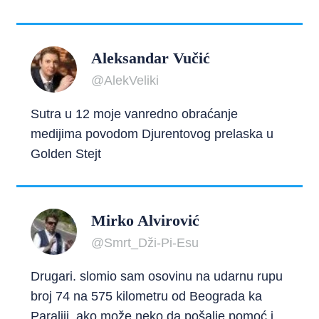
Aleksandar Vučić
@AlekVeliki
Sutra u 12 moje vanredno obraćanje
medijima povodom Djurentovog prelaska u
Golden Stejt
Mirko Alvirović
@Smrt_Dži-Pi-Esu
Drugari. slomio sam osovinu na udarnu rupu
broj 74 na 575 kilometru od Beograda ka
Paraliji, ako može neko da pošalje pomoć i