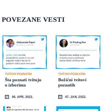
POVEZANE VESTI
TVITOVI POZNATIH
TVITOVI POZNATIH
Šta poznati tvituju
Božićni tvitovi
o izborima
poznatih
06. APR. 2022.
07. JAN. 2022.