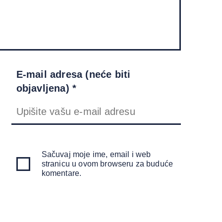
E-mail adresa (neće biti
objavljena) *
Sačuvaj moje ime, email i web
stranicu u ovom browseru za buduće
komentare.