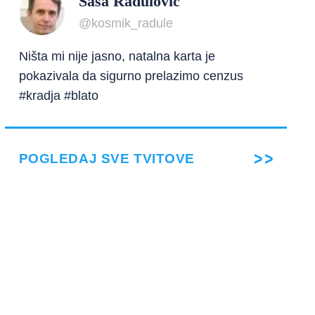
Saša Radulović
@kosmik_radule
Ništa mi nije jasno, natalna karta je
pokazivala da sigurno prelazimo cenzus
#kradja #blato
POGLEDAJ SVE TVITOVE