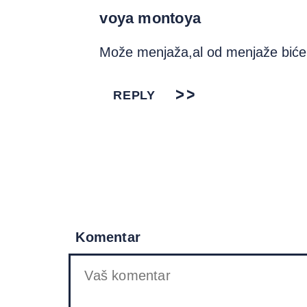
voya montoya
Može menjaža,al od menjaže biće
REPLY
Komentar