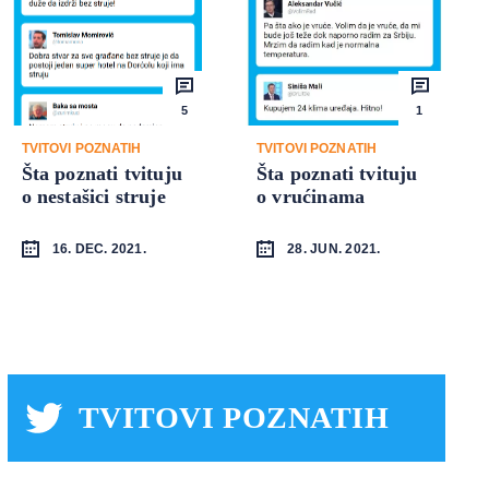
5
1
TVITOVI POZNATIH
TVITOVI POZNATIH
Šta poznati tvituju
Šta poznati tvituju
o nestašici struje
o vrućinama
16. DEC. 2021.
28. JUN. 2021.
TVITOVI POZNATIH