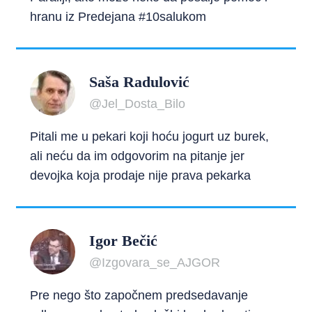
hranu iz Predejana #10salukom
Saša Radulović
@Jel_Dosta_Bilo
Pitali me u pekari koji hoću jogurt uz burek,
ali neću da im odgovorim na pitanje jer
devojka koja prodaje nije prava pekarka
Igor Bečić
@Izgovara_se_AJGOR
Pre nego što započnem predsedavanje