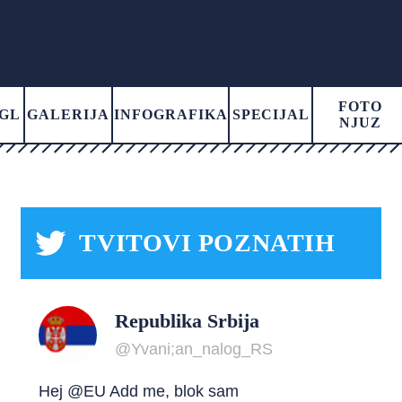
FOTO
GL
GALERIJA
INFOGRAFIKA
SPECIJAL
NJUZ
TVITOVI POZNATIH
Republika Srbija
@Yvani;an_nalog_RS
Hej @EU Add me, blok sam