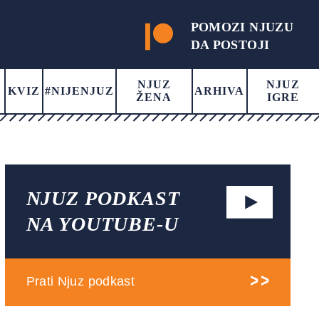
POMOZI NJUZU
DA POSTOJI
NJUZ
NJUZ
KVIZ
#NIJENJUZ
ARHIVA
ŽENA
IGRE
NJUZ PODKAST
NA YOUTUBE-U
Prati Njuz podkast