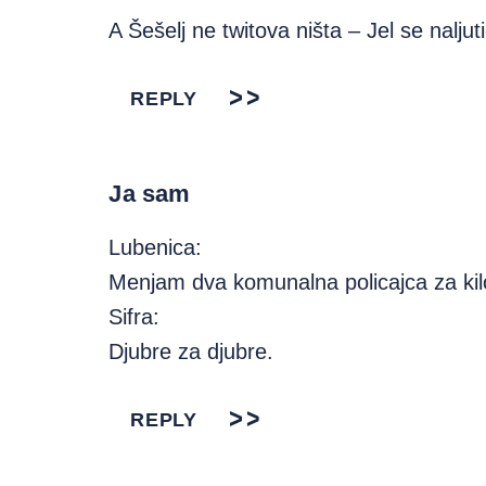
A Šešelj ne twitova ništa – Jel se naljut
REPLY
Ja sam
Lubenica:
Menjam dva komunalna policajca za kilo
Sifra:
Djubre za djubre.
REPLY