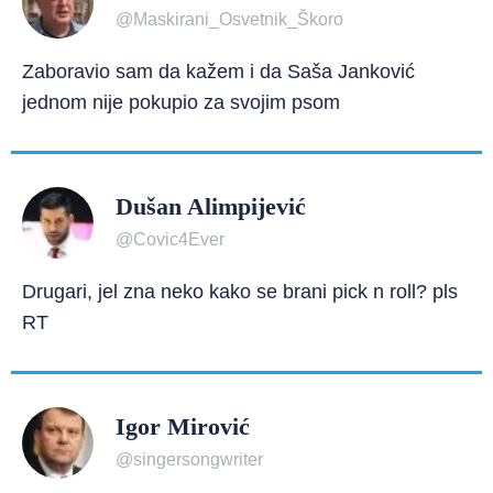
@Maskirani_Osvetnik_Škoro
Zaboravio sam da kažem i da Saša Janković
jednom nije pokupio za svojim psom
Dušan Alimpijević
@Covic4Ever
Drugari, jel zna neko kako se brani pick n roll? pls
RT
Igor Mirović
@singersongwriter