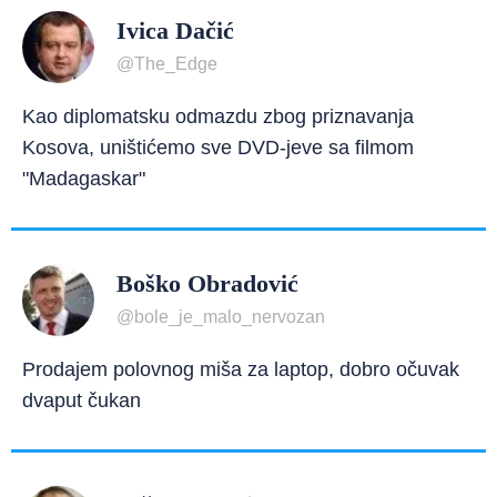
Ivica Dačić
@The_Edge
Kao diplomatsku odmazdu zbog priznavanja
Kosova, uništićemo sve DVD-jeve sa filmom
"Madagaskar"
Boško Obradović
@bole_je_malo_nervozan
Prodajem polovnog miša za laptop, dobro očuvak
dvaput čukan