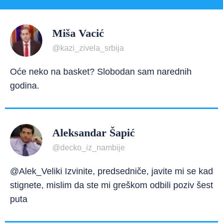
Miša Vacić
@kazi_zivela_srbija
Oće neko na basket? Slobodan sam narednih
godina.
Aleksandar Šapić
@decko_iz_nambije
@Alek_Veliki Izvinite, predsedniče, javite mi se kad
stignete, mislim da ste mi greškom odbili poziv šest
puta