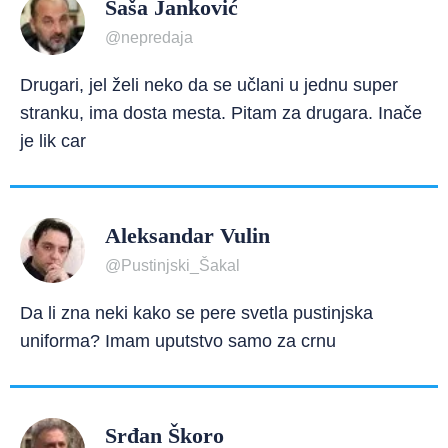
Saša Janković
@nepredaja
Drugari, jel želi neko da se učlani u jednu super
stranku, ima dosta mesta. Pitam za drugara. Inače
je lik car
Aleksandar Vulin
@Pustinjski_Šakal
Da li zna neki kako se pere svetla pustinjska
uniforma? Imam uputstvo samo za crnu
Srđan Škoro