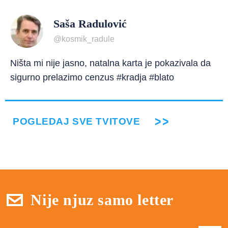
Saša Radulović
@kosmik_radule
Ništa mi nije jasno, natalna karta je pokazivala da
sigurno prelazimo cenzus #kradja #blato
POGLEDAJ SVE TVITOVE
Nije njuz samo letter