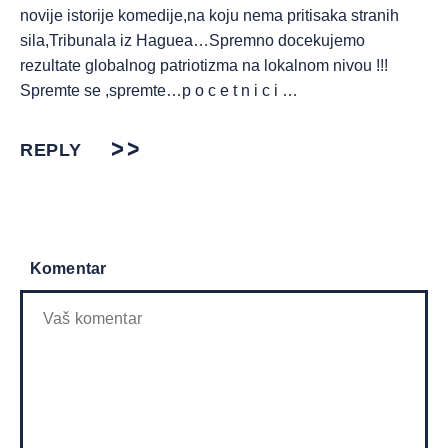
novije istorije komedije,na koju nema pritisaka stranih
sila,Tribunala iz Haguea…Spremno docekujemo
rezultate globalnog patriotizma na lokalnom nivou !!!
Spremte se ,spremte…p o c e t n i c i …
REPLY
Komentar