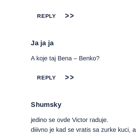
REPLY
Ja ja ja
A koje taj Bena – Benko?
REPLY
Shumsky
jedino se ovde Victor raduje.
diiivno je kad se vratis sa zurke kuci, a