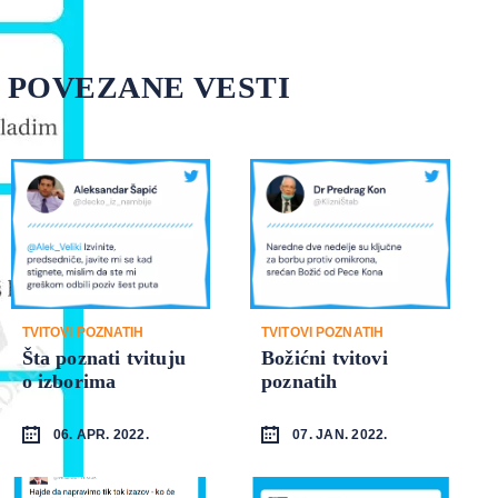
POVEZANE VESTI
TVITOVI POZNATIH
TVITOVI POZNATIH
Šta poznati tvituju
Božićni tvitovi
o izborima
poznatih
06. APR. 2022.
07. JAN. 2022.