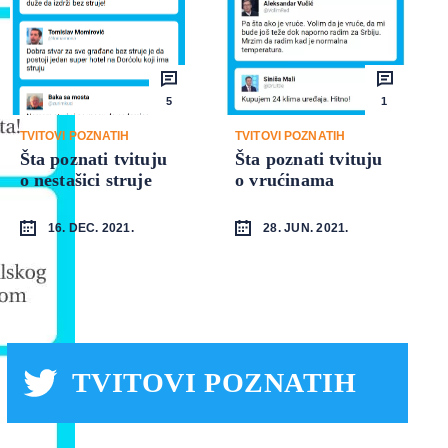
5
1
TVITOVI POZNATIH
TVITOVI POZNATIH
Šta poznati tvituju
Šta poznati tvituju
o nestašici struje
o vrućinama
16. DEC. 2021.
28. JUN. 2021.
TVITOVI POZNATIH