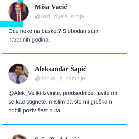
Miša Vacić
@kazi_zivela_srbija
Oće neko na basket? Slobodan sam
narednih godina.
Aleksandar Šapić
@decko_iz_nambije
@Alek_Veliki Izvinite, predsedniče, javite mi
se kad stignete, mislim da ste mi greškom
odbili poziv šest puta