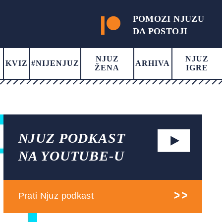
POMOZI NJUZU
DA POSTOJI
NJUZ
NJUZ
KVIZ
#NIJENJUZ
ARHIVA
ŽENA
IGRE
NJUZ PODKAST
NA YOUTUBE-U
Prati Njuz podkast