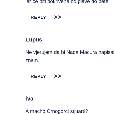
jer će biti pokrivene od glave do pete.
REPLY
Lupus
Ne vjerujem da bi Nada Macura napisala 
znam.
REPLY
iva
A macho Crnogorci stjuarti?