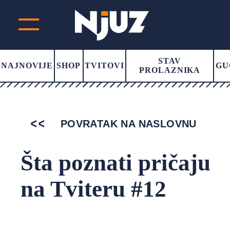
STAV
NAJNOVIJE
SHOP
TVITOVI
GU
PROLAZNIKA
POVRATAK NA NASLOVNU
Šta poznati pričaju
na Tviteru #12