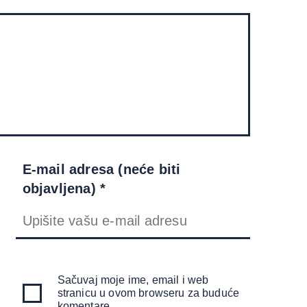
E-mail adresa (neće biti
objavljena) *
Sačuvaj moje ime, email i web
stranicu u ovom browseru za buduće
komentare.