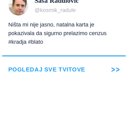
Saša Radulović
@kosmik_radule
Ništa mi nije jasno, natalna karta je
pokazivala da sigurno prelazimo cenzus
#kradja #blato
POGLEDAJ SVE TVITOVE