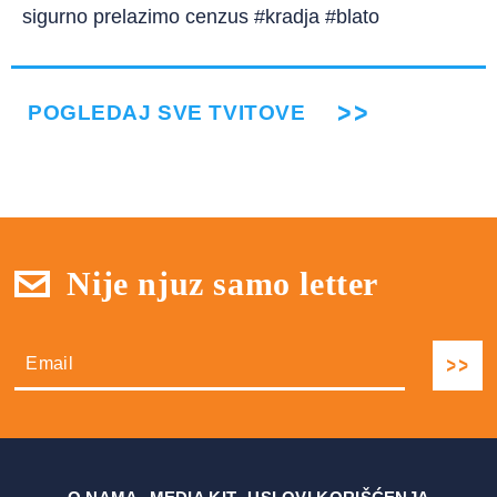
sigurno prelazimo cenzus #kradja #blato
POGLEDAJ SVE TVITOVE
Nije njuz samo letter