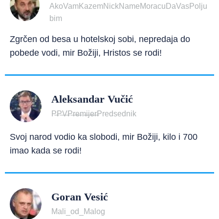
AkoVamKazemNickNameMoracuDaVasPolju
bim
Zgrčen od besa u hotelskoj sobi, nepredaja do
pobede vodi, mir Božiji, Hristos se rodi!
Aleksandar Vučić
P̶P̶V̶P̶r̶e̶m̶i̶j̶e̶r̶Predsednik
Svoj narod vodio ka slobodi, mir Božiji, kilo i 700
imao kada se rodi!
Goran Vesić
Mali_od_Malog