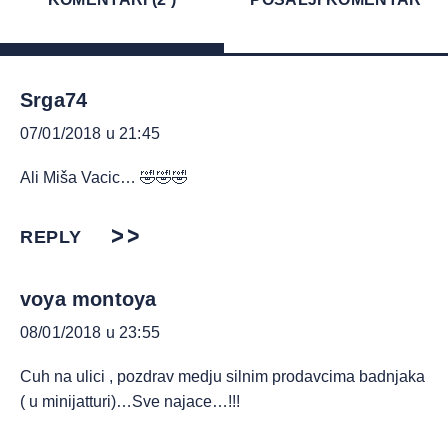
Srga74
07/01/2018 u 21:45
Ali Miša Vacic… 🤣🤣🤣
REPLY
voya montoya
08/01/2018 u 23:55
Cuh na ulici , pozdrav medju silnim prodavcima badnjaka
( u minijatturi)…Sve najace…!!!