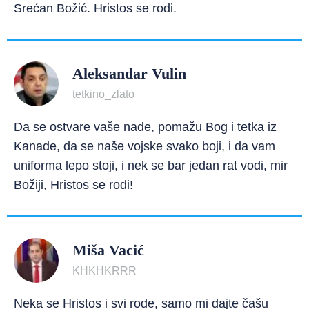
Srećan Božić. Hristos se rodi.
Aleksandar Vulin
tetkino_zlato
Da se ostvare vaše nade, pomažu Bog i tetka iz
Kanade, da se naše vojske svako boji, i da vam
uniforma lepo stoji, i nek se bar jedan rat vodi, mir
Božiji, Hristos se rodi!
Miša Vacić
KHKHKRRR
Neka se Hristos i svi rode, samo mi dajte čašu