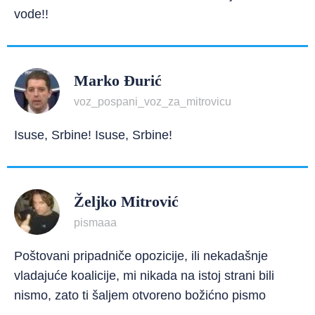
vode!!
Marko Đurić
voz_pospani_voz_za_mitrovicu
Isuse, Srbine! Isuse, Srbine!
Željko Mitrović
pismaaa
Poštovani pripadniče opozicije, ili nekadašnje
vladajuće koalicije, mi nikada na istoj strani bili
nismo, zato ti šaljem otvoreno božićno pismo