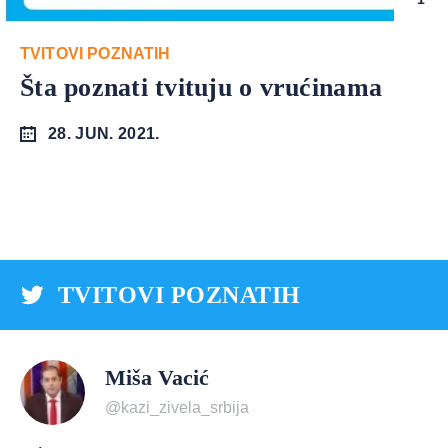
TVITOVI POZNATIH
Šta poznati tvituju o vrućinama
28. JUN. 2021.
TVITOVI POZNATIH
Miša Vacić
@kazi_zivela_srbija