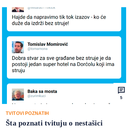
5
TVITOVI POZNATIH
Šta poznati tvituju o nestašici