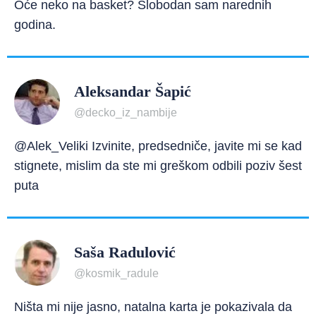
Oće neko na basket? Slobodan sam narednih
godina.
Aleksandar Šapić
@decko_iz_nambije
@Alek_Veliki Izvinite, predsedniče, javite mi se kad
stignete, mislim da ste mi greškom odbili poziv šest
puta
Saša Radulović
@kosmik_radule
Ništa mi nije jasno, natalna karta je pokazivala da