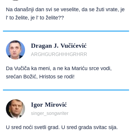
Na današnji dan svi se veselite, da se žuti vrate, je
l' to želite, je l' to želite??
Dragan J. Vučićević
ARGHGURGHHHGRHRR
Da Vučiča ka meni, a ne ka Mariću srce vodi,
srećan Božić, Hristos se rodi!
Igor Mirović
singer_songwriter
U sred noći svetli grad. U sred grada svitac sija.