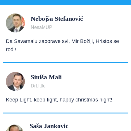
Nebojša Stefanović
NesaMUP
Da Savamalu zaborave svi, Mir Božiji, Hristos se
rodi!
Siniša Mali
DrLIttle
Keep Light, keep fight, happy christmas night!
Saša Janković