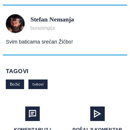
Stefan Nemanja
burazengija
Svim baticama srećan Žićbo!
TAGOVI
Božić
tvitovi
KOMENTARI (2 )
POŠALJI KOMENTAR