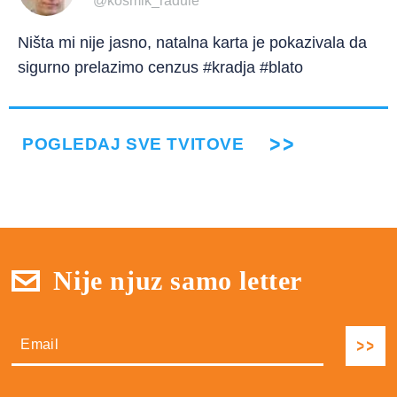
@kosmik_radule
Ništa mi nije jasno, natalna karta je pokazivala da
sigurno prelazimo cenzus #kradja #blato
POGLEDAJ SVE TVITOVE
Nije njuz samo letter