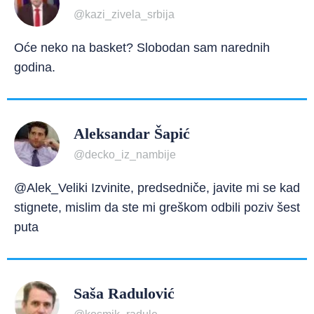
@kazi_zivela_srbija
Oće neko na basket? Slobodan sam narednih
godina.
Aleksandar Šapić
@decko_iz_nambije
@Alek_Veliki Izvinite, predsedniče, javite mi se kad
stignete, mislim da ste mi greškom odbili poziv šest
puta
Saša Radulović