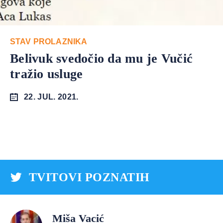
STAV PROLAZNIKA
Belivuk svedočio da mu je Vučić
tražio usluge
22. JUL. 2021.
TVITOVI POZNATIH
Miša Vacić