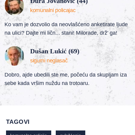
Đura Jovanović (44)
komunalni policajac
Ko vam je dozvolio da neovlašćeno anketirate ljude
na ulici? Dajte mi ličn... stani! Milorade, drž' ga!
Dušan Lukić (69)
sigurni neglasač
Dobro, ajde ubedili ste me, počeću da skupljam iza
sebe kada vršim nuždu na trotoaru.
TAGOVI