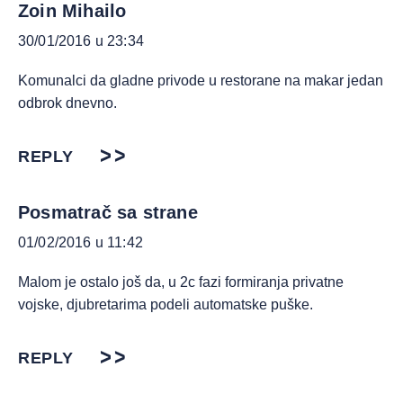
Zoin Mihailo
30/01/2016 u 23:34
Komunalci da gladne privode u restorane na makar jedan
odbrok dnevno.
REPLY
Posmatrač sa strane
01/02/2016 u 11:42
Malom je ostalo još da, u 2c fazi formiranja privatne
vojske, djubretarima podeli automatske puške.
REPLY