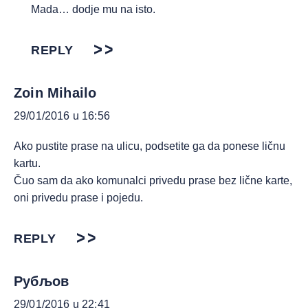
Mada… dodje mu na isto.
REPLY
Zoin Mihailo
29/01/2016 u 16:56
Ako pustite prase na ulicu, podsetite ga da ponese ličnu
kartu.
Čuo sam da ako komunalci privedu prase bez lične karte,
oni privedu prase i pojedu.
REPLY
Рубљов
29/01/2016 u 22:41