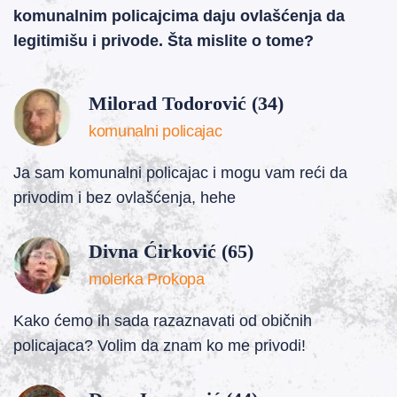
komunalnim policajcima daju ovlašćenja da
legitimišu i privode. Šta mislite o tome?
Milorad Todorović (34)
komunalni policajac
Ja sam komunalni policajac i mogu vam reći da
privodim i bez ovlašćenja, hehe
Divna Ćirković (65)
molerka Prokopa
Kako ćemo ih sada razaznavati od običnih
policajaca? Volim da znam ko me privodi!