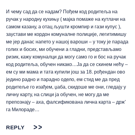
И чему сад да се надам? Пођем код родитеља на
ручак у народну кухињу ( мајка помаже на кутлачи на
самом казану, а отац љушти кромпир и гази купус ),
заустави ме кордон комуналне полиције, легитимишу
ме јер данас напето у нашој вароши – у току је парада
голих и босих, ми обучени а гладни, представљамо
ризик, кажу комуналци да могу само го и бос на ручак
код родитеља, обучен никако…Ја да се скинем нећу –
ем су ми мама и тата купили још за 18. рођендан ово
једино радно и парадно одело, ем стид ме да пред
родитеље го изађем, џаба, скидоше ме они, гледају у
личну карту, на слици ја обучен, не могу да ме
препознају – аха, фалсификована лична карта – држ’
га Милораде…
REPLY