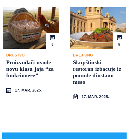
5
5
DRUŠTVO
BREJKING
Proizvođači uvode
Skupštinski
novu klasu jaja “za
restoran izbacuje iz
funkcionere”
ponude dinstano
meso
17. MAR. 2025.
17. MAR. 2025.