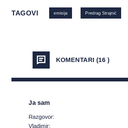
TAGOVI
emisija
Predrag Strajnić
KOMENTARI (16 )
Ja sam
Razgovor:
Vladimir: