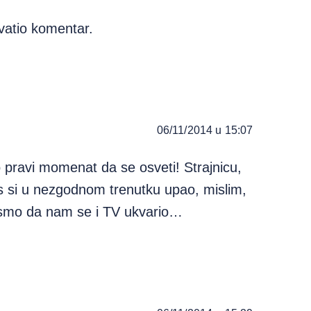
shvatio komentar.
06/11/2014 u 15:07
 pravi momenat da se osveti! Strajnicu,
s si u nezgodnom trenutku upao, mislim,
i smo da nam se i TV ukvario…