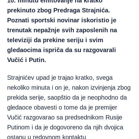
10. minutu emitovanje na kratko
prekinuto zbog Predraga Strajnića.
Poznati sportski novinar iskoristio je
trenutak nepažnje svih zaposlenih na
televiziji da prekine seriju i svim
gledaocima ispriča da su razgovarali
Vučić i Putin.
Strajnićev upad je trajao kratko, svega
nekoliko minuta i on je, nakon izvinjenja zbog
prekida serije, saopštio da je neophodno da
gledaoce obavesti o tome da je premijer
Vučić razgovarao sa predsednikom Rusije
Putinom i da je dogovoreno da njih dvojica
ostanu u redovnom kontaktu