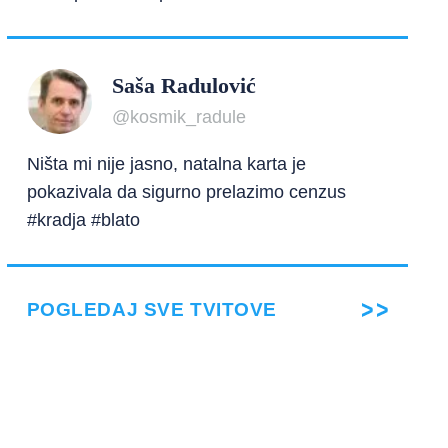
Saša Radulović
@kosmik_radule
Ništa mi nije jasno, natalna karta je
pokazivala da sigurno prelazimo cenzus
#kradja #blato
POGLEDAJ SVE TVITOVE