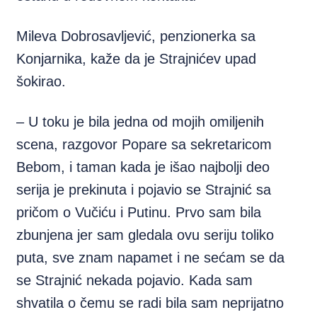
Mileva Dobrosavljević, penzionerka sa
Konjarnika, kaže da je Strajnićev upad
šokirao.
– U toku je bila jedna od mojih omiljenih
scena, razgovor Popare sa sekretaricom
Bebom, i taman kada je išao najbolji deo
serija je prekinuta i pojavio se Strajnić sa
pričom o Vučiću i Putinu. Prvo sam bila
zbunjena jer sam gledala ovu seriju toliko
puta, sve znam napamet i ne sećam se da
se Strajnić nekada pojavio. Kada sam
shvatila o čemu se radi bila sam neprijatno