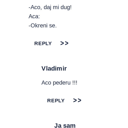
-Aco, daj mi dug!
Aca:
-Okreni se.
REPLY
Vladimir
Aco pederu !!!
REPLY
Ja sam