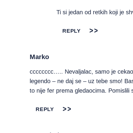
Ti si jedan od retkih koji je 
REPLY
Marko
cccccccc….. Nevaljalac, samo je cekao
legendo – ne daj se – uz tebe smo! Ba
to nije fer prema gledaocima. Pomislil
REPLY