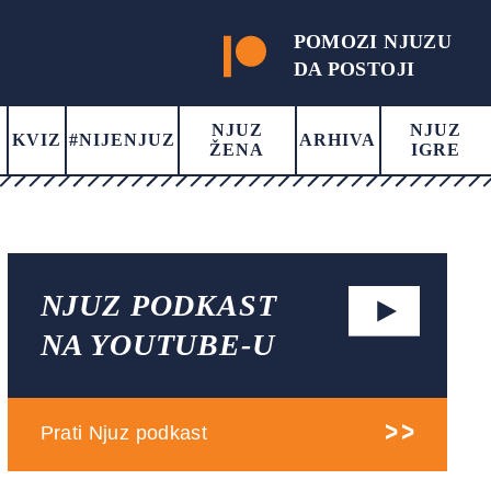
POMOZI NJUZU
DA POSTOJI
NJUZ
NJUZ
KVIZ
#NIJENJUZ
ARHIVA
ŽENA
IGRE
NJUZ PODKAST
NA YOUTUBE-U
Prati Njuz podkast