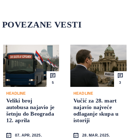
POVEZANE VESTI
5
3
HEADLINE
HEADLINE
Veliki broj
Vučić za 28. mart
autobusa najavio je
najavio najveće
šetnju do Beograda
odlaganje skupa u
12. aprila
istoriji
07. APR. 2025.
28. MAR. 2025.