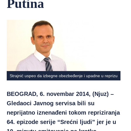
Putina
Strajnić uspeo da izbegne obezbeđenje i upadne u reprizu
BEOGRAD, 6. novembar 2014, (Njuz) –
Gledaoci Javnog servisa bili su
neprijatno iznenađeni tokom repriziranja
64. epizode serije “Srećni ljudi” jer je u