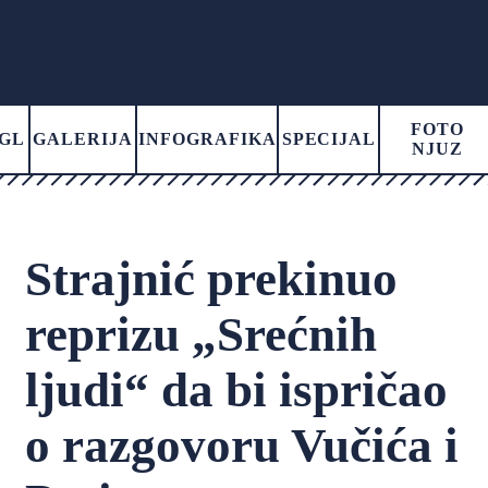
FOTO
GL
GALERIJA
INFOGRAFIKA
SPECIJAL
NJUZ
Strajnić prekinuo
reprizu „Srećnih
ljudi“ da bi ispričao
o razgovoru Vučića i