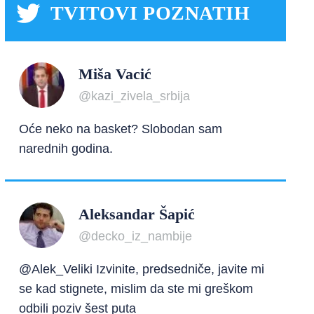
TVITOVI POZNATIH
Miša Vacić
@kazi_zivela_srbija
Oće neko na basket? Slobodan sam
narednih godina.
Aleksandar Šapić
@decko_iz_nambije
@Alek_Veliki Izvinite, predsedniče, javite mi
se kad stignete, mislim da ste mi greškom
odbili poziv šest puta