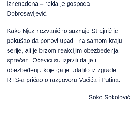
iznenađena – rekla je gospođa
Dobrosavljević.
Kako Njuz nezvanično saznaje Strajnić je
pokušao da ponovi upad i na samom kraju
serije, ali je brzom reakcijim obezbeđenja
sprečen. Očevici su izjavili da je i
obezbeđenju koje ga je udaljilo iz zgrade
RTS-a pričao o razgovoru Vučića i Putina.
Soko Sokolović